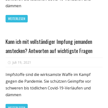
Impfung
dämmen
jemanden
anstecken?
WEITERLESEN
Antworten
auf
wichtigste
Persönliche
Fragen
Kann ich mit vollständiger Impfung jemanden
Gesundheit
anstecken? Antworten auf wichtigste Fragen
für
Juli 19, 2021
Kommentare deaktiviert
Kann
ich
Impfstoffe sind die wirksamste Waffe im Kampf
mit
gegen die Pandemie. Sie schützen Geimpfte vor
vollständiger
schweren bis tödlichen Covid-19-Verläufen und
Impfung
dämmen
jemanden
anstecken?
WEITERLESEN