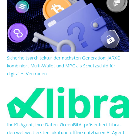
Sicherheitsarchitektur der nächsten Generation: JARXE
kombiniert Multi-Wallet und MPC als Schutzschild für
digitales Vertrauen
Ihr KI-Agent, Ihre Daten: GreenBitAI präsentiert Libra–
den weltweit ersten lokal und offline nutzbaren AI Agent