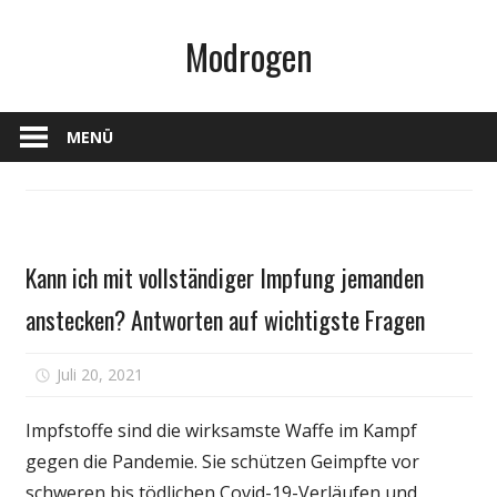
Zum
Modrogen
Inhalt
springen
MENÜ
Persönliche
Kann ich mit vollständiger Impfung jemanden
Gesundheit
anstecken? Antworten auf wichtigste Fragen
für
Juli 20, 2021
Kommentare deaktiviert
Kann
ich
Impfstoffe sind die wirksamste Waffe im Kampf
mit
gegen die Pandemie. Sie schützen Geimpfte vor
vollständiger
schweren bis tödlichen Covid-19-Verläufen und