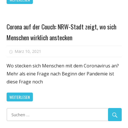
Antworten
auf
wichtigste
Gesundheit
Fragen
Corona auf der Couch: NRW-Stadt zeigt, wo sich
Menschen wirklich anstecken
für
März 10, 2021
Kommentare deaktiviert
Corona
auf
Wo stecken sich Menschen mit dem Coronavirus an?
der
Mehr als eine Frage nach Beginn der Pandemie ist
Couch:
diese Frage noch
NRW-
Stadt
WEITERLESEN
zeigt,
wo
sich
Menschen
wirklich