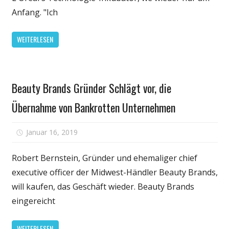
Guive
Anfang. "Ich
Balooch
und
WEITERLESEN
die
Schönheit
Tech-
Schönheit
Boom
Beauty Brands Gründer Schlägt vor, die
& Balance
Übernahme von Bankrotten Unternehmen
für
Januar 16, 2019
Kommentare deaktiviert
Beauty
Brands
Robert Bernstein, Gründer und ehemaliger chief
Gründer
executive officer der Midwest-Händler Beauty Brands,
Schlägt
will kaufen, das Geschäft wieder. Beauty Brands
vor,
eingereicht
die
Übernahme
WEITERLESEN