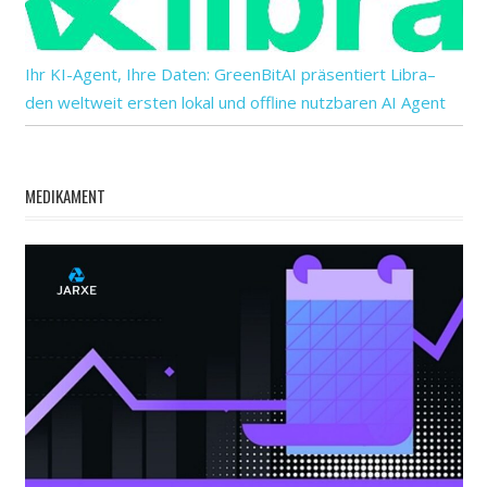
Ihr KI-Agent, Ihre Daten: GreenBitAI präsentiert Libra–
den weltweit ersten lokal und offline nutzbaren AI Agent
MEDIKAMENT