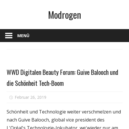
Zum
Modrogen
Inhalt
springen
MENÜ
Schönheit
WWD Digitalen Beauty Forum: Guive Balooch und
& Balance
die Schönheit Tech-Boom
für
Februar 26, 2019
Kommentare deaktiviert
WWD
Digitalen
Schönheit und Technologie weiter verschmelzen und
Beauty
nach Guive Balooch, global vice president des
Forum:
L'Oréal's Technologie-Inkubator, we'wieder nur am