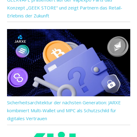
Konzept „GEEK STORE“ und zeigt Partnern das Retail-
Erlebnis der Zukunft
Sicherheitsarchitektur der nächsten Generation: JARXE
kombiniert Multi-Wallet und MPC als Schutzschild für
digitales Vertrauen