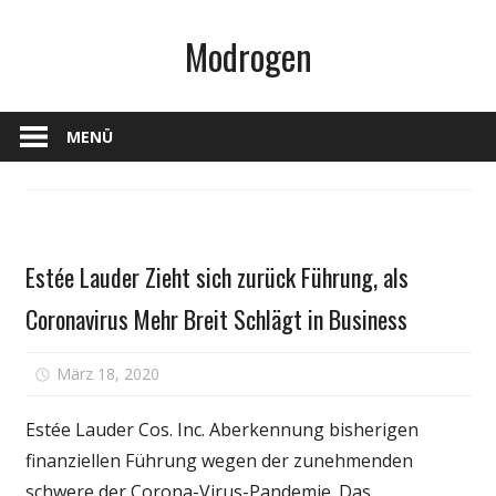
Zum
Modrogen
Inhalt
springen
MENÜ
Schönheit
Estée Lauder Zieht sich zurück Führung, als
& Balance
Coronavirus Mehr Breit Schlägt in Business
für
März 18, 2020
Kommentare deaktiviert
Estée
Lauder
Estée Lauder Cos. Inc. Aberkennung bisherigen
Zieht
finanziellen Führung wegen der zunehmenden
sich
schwere der Corona-Virus-Pandemie. Das