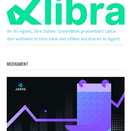
Ihr KI-Agent, Ihre Daten: GreenBitAI präsentiert Libra–
den weltweit ersten lokal und offline nutzbaren AI Agent
MEDIKAMENT