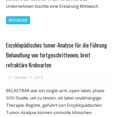
zurück
Unternehmen löschte eine Erklärung Mittwoch
Führung,
als
WEITERLESEN
Coronavirus
Mehr
Breit
Medikament
Schlägt
Enzyklopädisches tumor-Analyse für die Führung
in
Business
Behandlung von fortgeschrittenem, breit
refraktäre Krebsarten
für
Oktober 11, 2019
Kommentare deaktiviert
Enzyklopädi
tumor-
BELASTBAR war ein single-arm, open-label, phase
Analyse
II/III-Studie, um zu testen, ob label-unabhängige
für
Therapie-Regime, geführt von Enzyklopädischen
die
Tumor-Analyse können sinnvolle klinischen
Führung