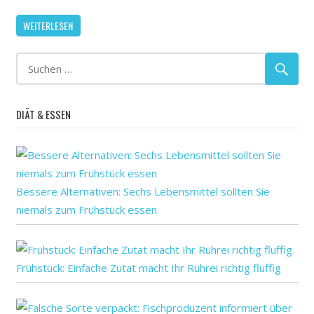
Behandlung
WEITERLESEN
von
fortgeschrit
breit
refraktäre
Krebsarten
DIÄT & ESSEN
Bessere Alternativen: Sechs Lebensmittel sollten Sie
niemals zum Frühstück essen
Frühstück: Einfache Zutat macht Ihr Rührei richtig fluffig