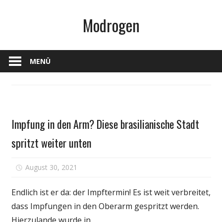
Zum
Modrogen
Inhalt
springen
MENÜ
Gesundheit
Impfung in den Arm? Diese brasilianische Stadt
spritzt weiter unten
für
August 30, 2021
Kommentare deaktiviert
Impfung
in
Endlich ist er da: der Impftermin! Es ist weit verbreitet,
den
dass Impfungen in den Oberarm gespritzt werden.
Arm?
Hierzulande wurde in