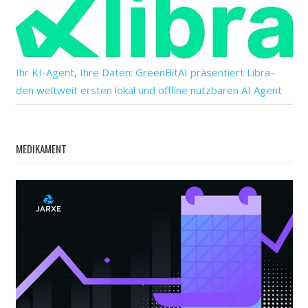
Ihr KI-Agent, Ihre Daten: GreenBitAI präsentiert Libra–
den weltweit ersten lokal und offline nutzbaren AI Agent
MEDIKAMENT