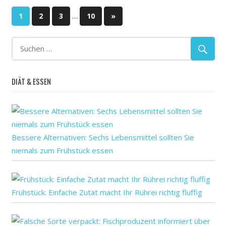
Seitennummerierung
…
Nächste
1
2
3
10
»
Beiträge
der
Beiträge
DIÄT & ESSEN
Bessere Alternativen: Sechs Lebensmittel sollten Sie
niemals zum Frühstück essen
Frühstück: Einfache Zutat macht Ihr Rührei richtig fluffig