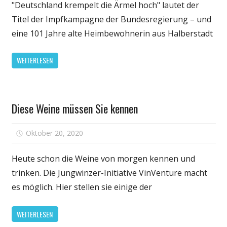
kommen
"Deutschland krempelt die Ärmel hoch" lautet der
die
Titel der Impfkampagne der Bundesregierung – und
Impfungen
eine 101 Jahre alte Heimbewohnerin aus Halberstadt
voran?
Wie
WEITERLESEN
sieht
es
in
Gesundheit
Ihrem
Diese Weine müssen Sie kennen
Bundesland
aus?
für
Oktober 20, 2020
Kommentare deaktiviert
Diese
Diese
Grafiken
Weine
Heute schon die Weine von morgen kennen und
zeigen
müssen
trinken. Die Jungwinzer-Initiative VinVenture macht
es
Sie
es möglich. Hier stellen sie einige der
kennen
WEITERLESEN