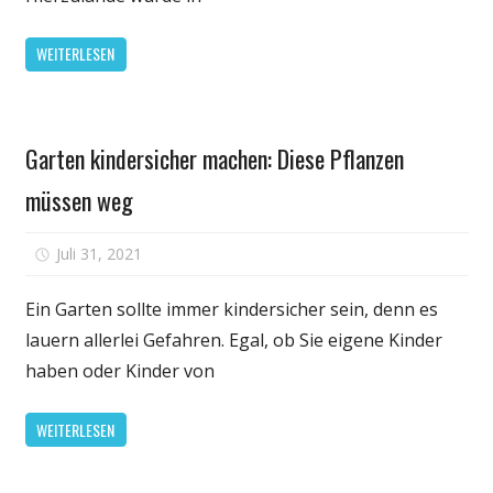
Diese
brasilianische
WEITERLESEN
Stadt
spritzt
weiter
Gesundheit
unten
Garten kindersicher machen: Diese Pflanzen
müssen weg
für
Juli 31, 2021
Kommentare deaktiviert
Garten
kindersicher
Ein Garten sollte immer kindersicher sein, denn es
machen:
lauern allerlei Gefahren. Egal, ob Sie eigene Kinder
Diese
haben oder Kinder von
Pflanzen
müssen
WEITERLESEN
weg