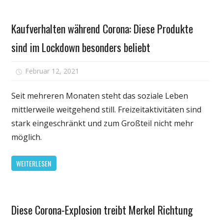
EU
Fitness
anerkannt
Kaufverhalten während Corona: Diese Produkte
sind im Lockdown besonders beliebt
für
Februar 12, 2021
Kommentare deaktiviert
Kaufverhalte
während
Seit mehreren Monaten steht das soziale Leben
Corona:
mittlerweile weitgehend still. Freizeitaktivitäten sind
Diese
stark eingeschränkt und zum Großteil nicht mehr
Produkte
möglich.
sind
im
WEITERLESEN
Lockdown
besonders
beliebt
Gesundheit
Diese Corona-Explosion treibt Merkel Richtung