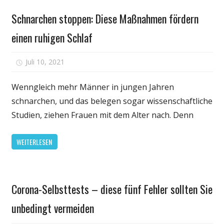
Gesundheit
Schnarchen stoppen: Diese Maßnahmen fördern
einen ruhigen Schlaf
für
Juli 10, 2021
Kommentare deaktiviert
Schnarchen
stoppen:
Wenngleich mehr Männer in jungen Jahren
Diese
schnarchen, und das belegen sogar wissenschaftliche
Maßnahmen
Studien, ziehen Frauen mit dem Alter nach. Denn
fördern
einen
WEITERLESEN
ruhigen
Schlaf
Gesundheit
Corona-Selbsttests – diese fünf Fehler sollten Sie
unbedingt vermeiden