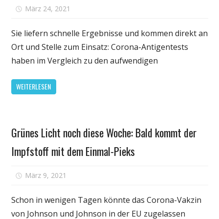
für
März 24, 2021
Kommentare deaktiviert
Corona-
Selbsttests
Sie liefern schnelle Ergebnisse und kommen direkt an
–
Ort und Stelle zum Einsatz: Corona-Antigentests
diese
haben im Vergleich zu den aufwendigen
fünf
Fehler
WEITERLESEN
sollten
Sie
unbedingt
Gesundheit
vermeiden
Grünes Licht noch diese Woche: Bald kommt der
Impfstoff mit dem Einmal-Pieks
für
März 9, 2021
Kommentare deaktiviert
Grünes
Licht
Schon in wenigen Tagen könnte das Corona-Vakzin
noch
von Johnson und Johnson in der EU zugelassen