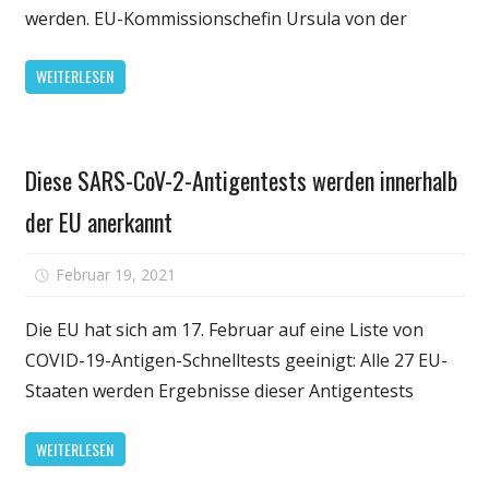
diese
werden. EU-Kommissionschefin Ursula von der
Woche:
Bald
WEITERLESEN
kommt
der
Impfstoff
Gesundheit
mit
Diese SARS-CoV-2-Antigentests werden innerhalb
dem
der EU anerkannt
Einmal-
Pieks
für
Februar 19, 2021
Kommentare deaktiviert
Diese
SARS-
Die EU hat sich am 17. Februar auf eine Liste von
CoV-
COVID-19-Antigen-Schnelltests geeinigt: Alle 27 EU-
2-
Staaten werden Ergebnisse dieser Antigentests
Antigentests
werden
WEITERLESEN
innerhalb
der