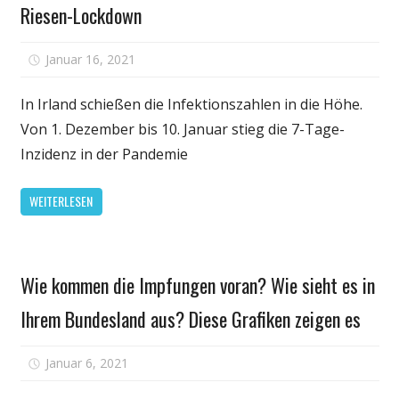
Riesen-Lockdown
für
Januar 16, 2021
Kommentare deaktiviert
Diese
Corona-
In Irland schießen die Infektionszahlen in die Höhe.
Explosion
Von 1. Dezember bis 10. Januar stieg die 7-Tage-
treibt
Inzidenz in der Pandemie
Merkel
Richtung
WEITERLESEN
Riesen-
Lockdown
Gesundheit
Wie kommen die Impfungen voran? Wie sieht es in
Ihrem Bundesland aus? Diese Grafiken zeigen es
für
Januar 6, 2021
Kommentare deaktiviert
Wie