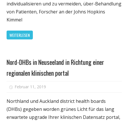
zeigen,
individualisieren und zu vermeiden, über-Behandlung
Biomarker
von Patienten, Forscher an der Johns Hopkins
ersparen
Kimmel
könnte
einigen
WEITERLESEN
Patientinnen
mit
Brustkrebs
Gesundheit
von
Nord-DHBs in Neuseeland in Richtung einer
einer
Chemotherap
regionalen klinischen portal
De-
Eskalation
für
Februar 11, 2019
Kommentare deaktiviert
von
Nord-
Behandlungs
DHBs
Northland und Auckland district health boards
zielt
in
(DHBs) gegeben worden grünes Licht für das lang
auf
Neuseeland
erwartete upgrade Ihrer klinischen Datensatz portal,
die
in
Minimierung
Richtung