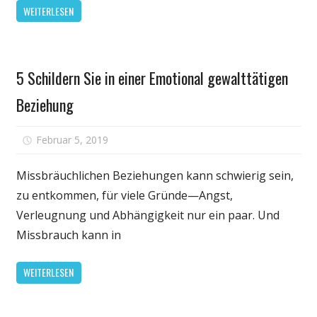
der
WEITERLESEN
einer
Toxizität
regionalen
bei
klinischen
Aufrechterha
Persönliche
portal
5 Schildern Sie in einer Emotional gewalttätigen
Gesundheit
der
Wirksamkeit
Beziehung
für
Februar 5, 2019
Kommentare deaktiviert
5
Schildern
Missbräuchlichen Beziehungen kann schwierig sein,
Sie
zu entkommen, für viele Gründe—Angst,
in
Verleugnung und Abhängigkeit nur ein paar. Und
einer
Missbrauch kann in
Emotional
gewalttätigen
WEITERLESEN
Beziehung