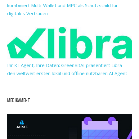
kombiniert Multi-Wallet und MPC als Schutzschild für
digitales Vertrauen
Ihr KI-Agent, Ihre Daten: GreenBitAI präsentiert Libra–
den weltweit ersten lokal und offline nutzbaren AI Agent
MEDIKAMENT