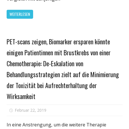
zu
einer
WEITERLESEN
höheren
Mortalität
Gesundheit
PET-scans zeigen, Biomarker ersparen könnte
einigen Patientinnen mit Brustkrebs von einer
Chemotherapie: De-Eskalation von
Behandlungsstrategien zielt auf die Minimierung
der Toxizität bei Aufrechterhaltung der
Wirksamkeit
für
Februar 22, 2019
Kommentare deaktiviert
PET-
scans
In eine Anstrengung, um die weitere Therapie