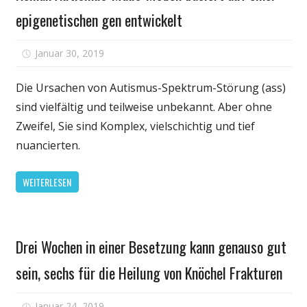
könnte
epigenetischen gen entwickelt
es
revolutioniere
für
Januar 30, 2019
Kommentare deaktiviert
die
Roman
Behandlung
Autismus-
Die Ursachen von Autismus-Spektrum-Störung (ass)
Maus-
sind vielfältig und teilweise unbekannt. Aber ohne
Modell
Zweifel, Sie sind Komplex, vielschichtig und tief
basiert
nuancierten.
auf
einer
WEITERLESEN
epigenetische
gen
entwickelt
Gesundheit
Drei Wochen in einer Besetzung kann genauso gut
sein, sechs für die Heilung von Knöchel Frakturen
für
Januar 24, 2019
Kommentare deaktiviert