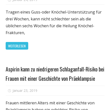
Drei
Wochen
Tragen eines Guss-oder Knöchel-Unterstützung für
in
drei Wochen, kann nicht schlechter sein als die
einer
üblichen sechs Wochen für die Heilung Knöchel-
Besetzung
Frakturen,
kann
genauso
WEITERLESEN
gut
sein,
sechs
Gesundheit
für
Aspirin kann zu niedrigeren Schlaganfall-Risiko bei
die
Heilung
Frauen mit einer Geschichte von Präeklampsie
von
Knöchel
für
Januar 23, 2019
Kommentare deaktiviert
Frakturen
Aspirin
kann
Frauen mittleren Alters mit einer Geschichte von
zu
Präeklampsie haben ein erhöhtes Risiko von