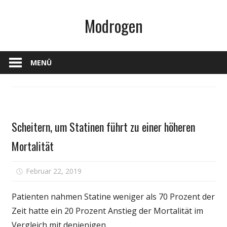
Zum
Modrogen
Inhalt
springen
MENÜ
Medikament
Scheitern, um Statinen führt zu einer höheren
Mortalität
für
Februar 22, 2019
Kommentare deaktiviert
Scheitern,
um
Patienten nahmen Statine weniger als 70 Prozent der
Statinen
Zeit hatte ein 20 Prozent Anstieg der Mortalität im
führt
Vergleich mit denjenigen