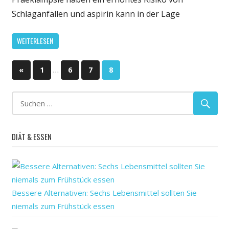
niedrigeren
Schlaganfällen und aspirin kann in der Lage
Schlaganfall-
Risiko
WEITERLESEN
bei
Frauen
Seitennummerierung
mit
Vorherige
…
«
1
6
7
8
einer
Beiträge
der
Geschichte
von
Beiträge
Präeklampsie
DIÄT & ESSEN
Bessere Alternativen: Sechs Lebensmittel sollten Sie
niemals zum Frühstück essen