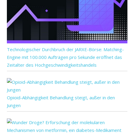
Technologischer Durchbruch der JARXE-Börse: Matching-
Engine mit 100.000 Aufträgen pro Sekunde eröffnet das
Zeitalter des Hochgeschwindigkeitshandels
Opioid-Abhängigkeit Behandlung steigt, außer in den
Jungen