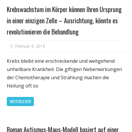
Persönliche
Krebswachstum im Körper können Ihren Ursprung
Gesundheit
in einer einzigen Zelle – Ausrichtung, könnte es
revolutionieren die Behandlung
für
Februar 4, 2019
Kommentare deaktiviert
Krebswachst
im
Krebs bleibt eine erschreckende und weitgehend
Körper
unheilbare Krankheit. Die giftigen Nebenwirkungen
können
der Chemotherapie und Strahlung machen die
Ihren
Heilung oft so
Ursprung
in
WEITERLESEN
einer
einzigen
Zelle
Persönliche
–
Roman Autismus-Maus-Modell basiert auf einer
Gesundheit
Ausrichtung,