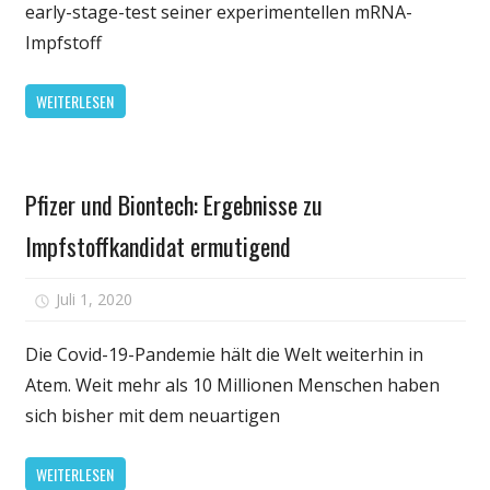
early-stage-test seiner experimentellen mRNA-
die
Impfstoff
Ergebnisse
von
WEITERLESEN
Moderna
ist
der
Gesundheit
neueste
Pfizer und Biontech: Ergebnisse zu
Impfstoff-
Studien
Impfstoffkandidat ermutigend
für
Juli 1, 2020
Kommentare deaktiviert
Pfizer
und
Die Covid-19-Pandemie hält die Welt weiterhin in
Biontech:
Atem. Weit mehr als 10 Millionen Menschen haben
Ergebnisse
sich bisher mit dem neuartigen
zu
Impfstoffkandidat
WEITERLESEN
ermutigend