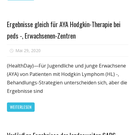
Gesundheit
Ergebnisse gleich für AYA Hodgkin-Therapie bei
peds -, Erwachsenen-Zentren
für
Mai 29, 2020
Kommentare deaktiviert
Ergebnisse
gleich
(HealthDay)—Für Jugendliche und junge Erwachsene
für
(AYA) von Patienten mit Hodgkin Lymphom (HL) -,
AYA
Behandlungs-Strategien unterscheiden sich, aber die
Hodgkin-
Ergebnisse sind
Therapie
bei
WEITERLESEN
peds
-,
Erwachsenen-
Gesundheit
Zentren