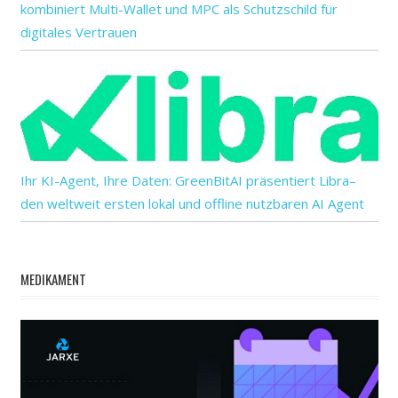
kombiniert Multi-Wallet und MPC als Schutzschild für
digitales Vertrauen
Ihr KI-Agent, Ihre Daten: GreenBitAI präsentiert Libra–
den weltweit ersten lokal und offline nutzbaren AI Agent
MEDIKAMENT