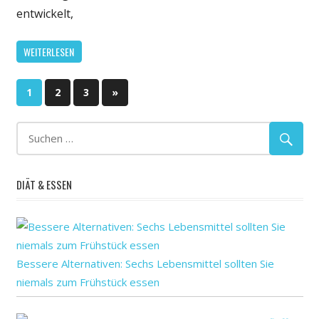
Neuropat
entwickelt,
verbesse
Sie
WEITERLESEN
Ergebniss
für
Seitennummerierung
schwarz
Nächste
1
2
3
»
Frauen
Beiträge
der
mit
Brustkreb
Beiträge
DIÄT & ESSEN
Bessere Alternativen: Sechs Lebensmittel sollten Sie
niemals zum Frühstück essen