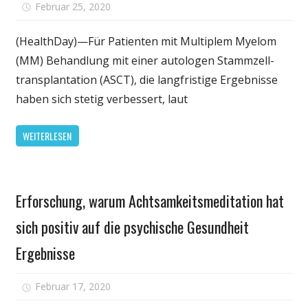
für
Februar 25, 2020
Kommentare deaktiviert
Ergebnisse
stetig
(HealthDay)—Für Patienten mit Multiplem Myelom
zu
(MM) Behandlung mit einer autologen Stammzell-
verbessern
transplantation (ASCT), die langfristige Ergebnisse
für
haben sich stetig verbessert, laut
das
multiple
WEITERLESEN
Myelom
behandelt
mit
Gesundheit
ASCT
Erforschung, warum Achtsamkeitsmeditation hat
sich positiv auf die psychische Gesundheit
Ergebnisse
für
Februar 17, 2020
Kommentare deaktiviert
Erforschung,