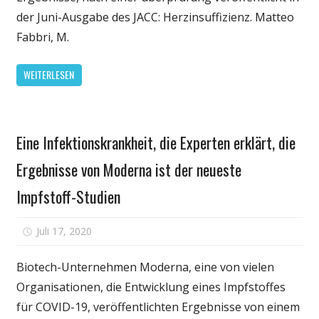
schlechter
der Juni-Ausgabe des JACC: Herzinsuffizienz. Matteo
Herzinsuffizienz
Fabbri, M.
Ergebnisse
WEITERLESEN
Gesundheit
Eine Infektionskrankheit, die Experten erklärt, die
Ergebnisse von Moderna ist der neueste
Impfstoff-Studien
für
Juli 17, 2020
Kommentare deaktiviert
Eine
Infektionskrankhei
Biotech-Unternehmen Moderna, eine von vielen
die
Organisationen, die Entwicklung eines Impfstoffes
Experten
für COVID-19, veröffentlichten Ergebnisse von einem
erklärt,