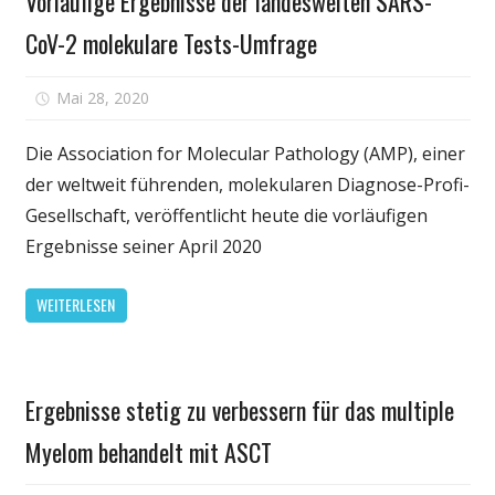
Vorläufige Ergebnisse der landesweiten SARS-
CoV-2 molekulare Tests-Umfrage
für
Mai 28, 2020
Kommentare deaktiviert
Vorläufige
Ergebnisse
Die Association for Molecular Pathology (AMP), einer
der
der weltweit führenden, molekularen Diagnose-Profi-
landesweiten
Gesellschaft, veröffentlicht heute die vorläufigen
SARS-
Ergebnisse seiner April 2020
CoV-
2
WEITERLESEN
molekulare
Tests-
Umfrage
Gesundheit
Ergebnisse stetig zu verbessern für das multiple
Myelom behandelt mit ASCT