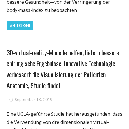
bessere Gesundheit—von der Verringerung der
Lungenkrebs
body-mass-index zu beobachten
Behandlung,
Ergebnisse,
WEITERLESEN
Studie
findet
Gesundheit
3D-virtual-reality-Modelle helfen, liefern bessere
chirurgische Ergebnisse: Innovative Technologie
verbessert die Visualisierung der Patienten-
Anatomie, Studie findet
für
September 18, 2019
Kommentare deaktiviert
3D-
virtual-
Eine UCLA-geführte Studie hat herausgefunden, dass
reality-
die Verwendung von dreidimensionalen virtual-
Modelle