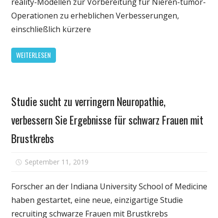
reality-Modellen zur Vorbereitung für Nieren-tumor-
helfen,
Operationen zu erheblichen Verbesserungen,
liefern
einschließlich kürzere
bessere
chirurgis
WEITERLESEN
Ergebniss
Innovativ
Technolo
Persönliche
verbesser
Studie sucht zu verringern Neuropathie,
Gesundheit
die
Visualisie
verbessern Sie Ergebnisse für schwarz Frauen mit
der
Brustkrebs
Patienten
Anatomie
Studie
für
September 11, 2019
Kommentare deaktiviert
findet
Studie
sucht
Forscher an der Indiana University School of Medicine
zu
haben gestartet, eine neue, einzigartige Studie
verringer
recruiting schwarze Frauen mit Brustkrebs