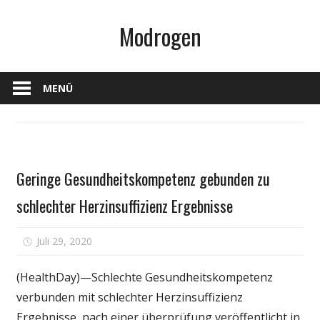
Zum
Modrogen
Inhalt
springen
MENÜ
Gesundheit
Geringe Gesundheitskompetenz gebunden zu
schlechter Herzinsuffizienz Ergebnisse
für
Juli 29, 2020
Kommentare deaktiviert
Geringe
Gesundheitskomp
(HealthDay)—Schlechte Gesundheitskompetenz
gebunden
verbunden mit schlechter Herzinsuffizienz
zu
Ergebnisse, nach einer überprüfung veröffentlicht in