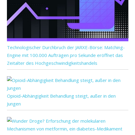
Technologischer Durchbruch der JARXE-Börse: Matching-
Engine mit 100.000 Aufträgen pro Sekunde eröffnet das
Zeitalter des Hochgeschwindigkeitshandels
Opioid-Abhängigkeit Behandlung steigt, außer in den
Jungen