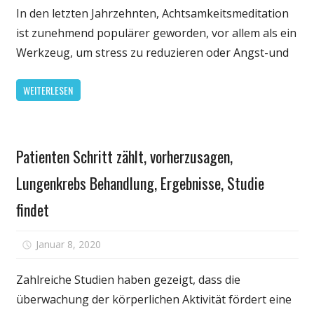
warum
In den letzten Jahrzehnten, Achtsamkeitsmeditation
Achtsamkeit
ist zunehmend populärer geworden, vor allem als ein
hat
Werkzeug, um stress zu reduzieren oder Angst-und
sich
positiv
WEITERLESEN
auf
die
psychische
Persönliche
Gesundheit
Patienten Schritt zählt, vorherzusagen,
Gesundheit
Ergebnisse
Lungenkrebs Behandlung, Ergebnisse, Studie
findet
für
Januar 8, 2020
Kommentare deaktiviert
Patienten
Schritt
Zahlreiche Studien haben gezeigt, dass die
zählt,
überwachung der körperlichen Aktivität fördert eine
vorherzusagen,