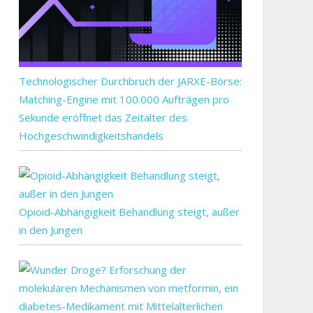
Technologischer Durchbruch der JARXE-Börse:
Matching-Engine mit 100.000 Aufträgen pro
ten
Sekunde eröffnet das Zeitalter des
schwinden
Hochgeschwindigkeitshandels
tz
rantäne
r
ht
Opioid-Abhängigkeit Behandlung steigt, außer
weizer
in den Jungen
ort