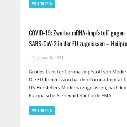
WEITERLESEN
e
M
Gesundheit
COVID-19: Zweiter mRNA-Impfstoff gegen
SARS-CoV-2 in der EU zugelassen – Heilpra
für
Januar 8, 2021
Kommentare deaktiviert
CO
19:
Grünes Licht für Corona-Impfstoff von Mode
Zwe
Die EU-Kommission hat den Corona-Impfstoff
mR
US-Herstellers Moderna zugelassen, nachdem
Imp
Europäische Arzneimittelbehörde EMA
ge
SA
WEITERLESEN
Co
2
in