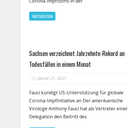
Corona-Impfstoffs in der
WEITERLESEN
Persönliche
Sachsen verzeichnet Jahrzehnte-Rekord an
Gesundheit
Todesfällen in einem Monat
fü
Januar 21, 2021
Kommentare deaktiviert
S
ve
Fauci kündigt US-Unterstützung für globale
Ja
Corona-Impfinitiative an Der amerikanische
R
Virologe Anthony Fauci hat als Vertreter einer
a
Delegation den Beitritt des
T
in