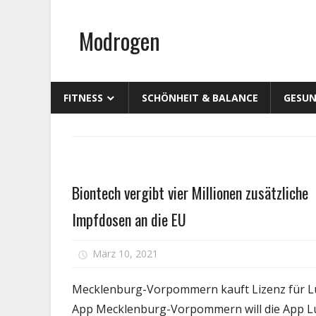
Zum
Inhalt
Modrogen
springen
FITNESS
SCHÖNHEIT & BALANCE
GESUN
Gesundheit
Biontech vergibt vier Millionen zusätzliche
Impfdosen an die EU
für
März 10, 2021
Kommentare deaktiviert
Bio
ver
Mecklenburg-Vorpommern kauft Lizenz für L
vie
App Mecklenburg-Vorpommern will die App L