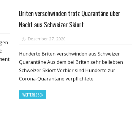
Persönliche
Briten verschwinden trotz Quarantäne über
Gesundheit
elassen
Nacht aus Schweizer Skiort
lpraxis
für
Dezember 27, 2020
Kommentare deaktiviert
st
egen
Bri
forzia
:
ver
Hunderte Briten verschwinden aus Schweizer
gen
ment
tro
Quarantäne Aus dem bei Briten sehr beliebten
nussallergie
Qua
Schweizer Skiort Verbier sind Hunderte zur
übe
Corona-Quarantäne verpflichtete
Nac
aus
WEITERLESEN
Sch
Ski