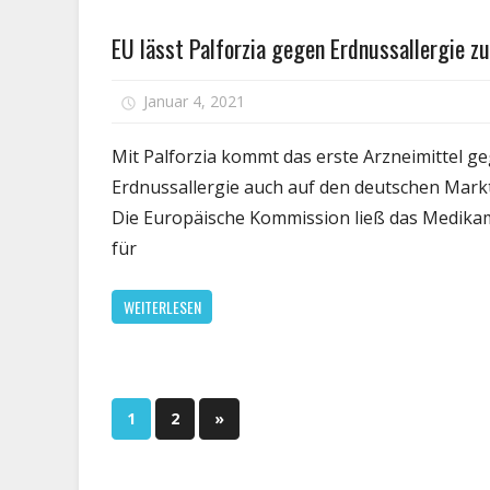
der
Gesundheit
EU lässt Palforzia gegen Erdnussallergie zu
EU
zug
–
für
Januar 4, 2021
Kommentare deaktiviert
Hei
EU
läs
Mit Palforzia kommt das erste Arzneimittel g
Pal
Erdnussallergie auch auf den deutschen Markt
ge
Die Europäische Kommission ließ das Medika
Erd
für
zu
WEITERLESEN
Seitennummerierung
Nächste
1
2
»
Beiträge
der