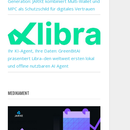
Generation: JARXE kombiniert Multi-Wallet und
MPC als Schutzschild für digitales Vertrauen
Ihr KI-Agent, Ihre Daten: GreenBitAI
präsentiert Libra–den weltweit ersten lokal
und offline nutzbaren AI Agent
:
MEDIKAMENT
-
en