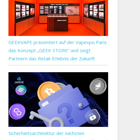
neca
e
en
ärzt
GEEKVAPE präsentiert auf der Vapexpo Paris
das Konzept „GEEK STORE“ und zeigt
Partnern das Retail-Erlebnis der Zukunft
n
-
mpagne
Sicherheitsarchitektur der nächsten