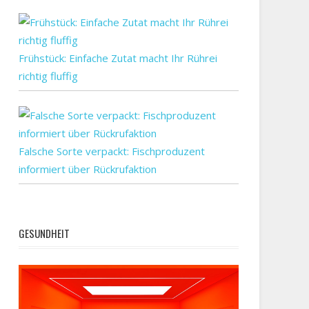
ntests
n
alb
Frühstück: Einfache Zutat macht Ihr Rührei
richtig fluffig
annt
Falsche Sorte verpackt: Fischproduzent
informiert über Rückrufaktion
GESUNDHEIT
fstreit:
tlicht