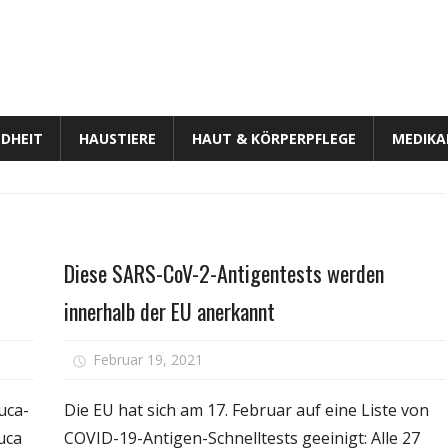
DHEIT
HAUSTIERE
HAUT & KÖRPERPFLEGE
MEDIK
Gesundheit
Diese SARS-CoV-2-Antigentests werden
innerhalb der EU anerkannt
für
Februar 19, 2021
Kommentare deaktiviert
ntech
Diese
gibt
SARS-
uca-
Die EU hat sich am 17. Februar auf eine Liste von
r
CoV-
uca
COVID-19-Antigen-Schnelltests geeinigt: Alle 27