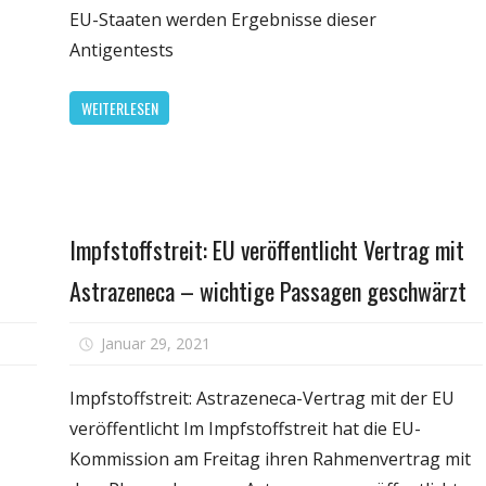
lionen
2-
EU-Staaten werden Ergebnisse dieser
ätzliche
Antige
Antigentests
pfdosen
werde
innerh
WEITERLESEN
der
EU
anerk
Persönliche
Impfstoffstreit: EU veröffentlicht Vertrag mit
Gesundheit
Astrazeneca – wichtige Passagen geschwärzt
für
für
Januar 29, 2021
Kommentare deaktiviert
Johnson
Impfstof
&
EU
Impfstoffstreit: Astrazeneca-Vertrag mit der EU
Johnson
veröffen
veröffentlicht Im Impfstoffstreit hat die EU-
beantragt
Vertrag
Kommission am Freitag ihren Rahmenvertrag mit
Impfstoff-
mit