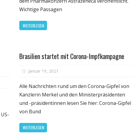
dem Pharmakonzern Astrazeneca veröffentlicht.
Zulassung
Astraze
Wichtige Passagen
in
–
der
wichtig
WEITERLESEN
EU
Passag
geschw
Persönliche
Brasilien startet mit Corona-Impfkampagne
Gesundheit
für
Januar 19, 2021
Kommentare deaktiviert
Brasilie
r
startet
Alle Nachrichten rund um den Corona-Gipfel von
achsen
mit
Kanzlerin Merkel und den Ministerpräsidenten
rzeichnet
Corona
und -präsidentinnen lesen Sie hier: Corona-Gipfel
hrzehnte-
Impfka
ekord
von Bund
 US-
n
odesfällen
WEITERLESEN