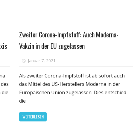
inem
onat
Fitness
Zweiter Corona-Impfstoff: Auch Moderna-
xis
Vakzin in der EU zugelassen
für
Januar 7, 2021
Kommentare deaktiviert
VID-
Zweiter
Corona-
rna
Als zweiter Corona-Impfstoff ist ab sofort auch
iter
Impfstoff
 des
das Mittel des US-Herstellers Moderna in der
NA-
Auch
 die
Europäischen Union zugelassen. Dies entschied
fstoff
Moderna
die
gen
Vakzin
RS-
in
WEITERLESEN
V-
der
EU
zugelass