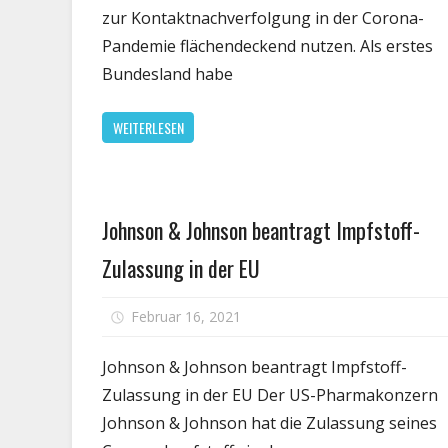
Mil
zur Kontaktnachverfolgung in der Corona-
zus
Pandemie flächendeckend nutzen. Als erstes
Im
Bundesland habe
an
die
WEITERLESEN
EU
Gesundheit
Johnson & Johnson beantragt Impfstoff-
Zulassung in der EU
Februar 16, 2021
Kommentare deaktiviert
Johnson & Johnson beantragt Impfstoff-
Zulassung in der EU Der US-Pharmakonzern
Johnson & Johnson hat die Zulassung seines