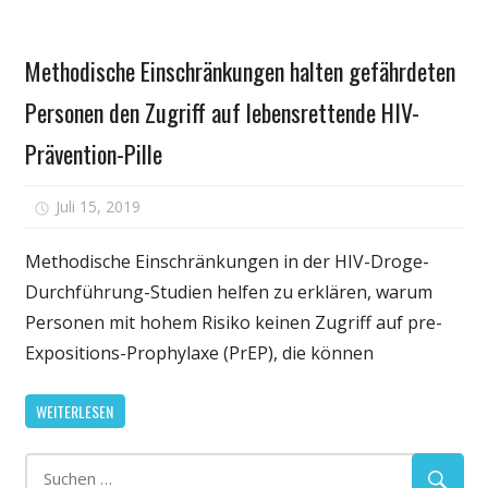
Gesundheit
Methodische Einschränkungen halten gefährdeten
Personen den Zugriff auf lebensrettende HIV-
Prävention-Pille
für
Juli 15, 2019
Kommentare deaktiviert
Methodische
Einschränkungen
Methodische Einschränkungen in der HIV-Droge-
halten
Durchführung-Studien helfen zu erklären, warum
gefährdeten
Personen mit hohem Risiko keinen Zugriff auf pre-
Personen
Expositions-Prophylaxe (PrEP), die können
den
Zugriff
WEITERLESEN
auf
lebensrettende
HIV-