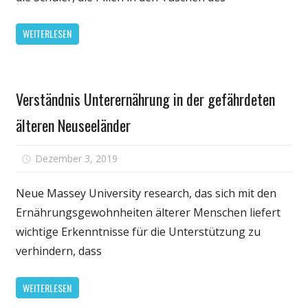
Krise
in
WEITERLESEN
den
gefährdet
Ländern
Gesundheit
Verständnis Unterernährung in der gefährdeten
älteren Neuseeländer
für
Dezember 3, 2019
Kommentare deaktiviert
Verständni
Unterernäh
Neue Massey University research, das sich mit den
in
Ernährungsgewohnheiten älterer Menschen liefert
der
wichtige Erkenntnisse für die Unterstützung zu
gefährdete
verhindern, dass
älteren
Neuseelän
WEITERLESEN