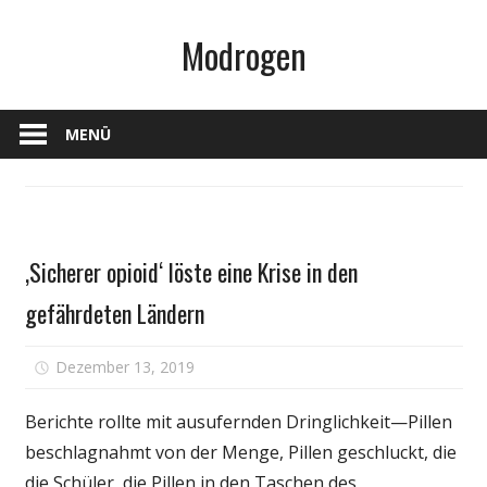
Zum
Modrogen
Inhalt
springen
MENÜ
Medikament
‚Sicherer opioid‘ löste eine Krise in den
gefährdeten Ländern
für
Dezember 13, 2019
Kommentare deaktiviert
‚Sicherer
opioid‘
Berichte rollte mit ausufernden Dringlichkeit—Pillen
löste
beschlagnahmt von der Menge, Pillen geschluckt, die
eine
die Schüler, die Pillen in den Taschen des