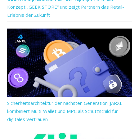
Konzept „GEEK STORE“ und zeigt Partnern das Retail-
Erlebnis der Zukunft
Sicherheitsarchitektur der nächsten Generation: JARXE
kombiniert Multi-Wallet und MPC als Schutzschild für
digitales Vertrauen