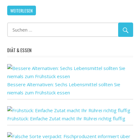
die
WEITERLESEN
Identifizierung
von
kleinen
Erkrankung
der
Atemwege
DIÄT & ESSEN
in
der
Lunge:
Entdeckung
Bessere Alternativen: Sechs Lebensmittel sollten Sie
hält
niemals zum Frühstück essen
Versprechen
für
die
Entwicklung
Frühstück: Einfache Zutat macht Ihr Rührei richtig fluffig
von
dringend
benötigten