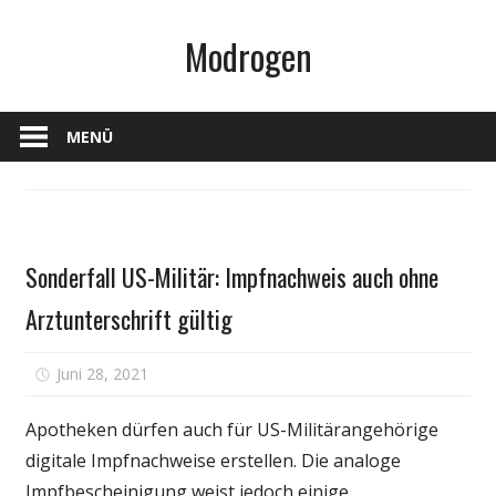
Zum
Modrogen
Inhalt
springen
MENÜ
Gesundheit
Sonderfall US-Militär: Impfnachweis auch ohne
Arztunterschrift gültig
für
Juni 28, 2021
Kommentare deaktiviert
Sonderfall
US-
Apotheken dürfen auch für US-Militärangehörige
Militär:
digitale Impfnachweise erstellen. Die analoge
Impfnachweis
Impfbescheinigung weist jedoch einige