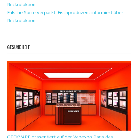
neuen
Falsche Sorte verpackt: Fischproduzent informiert über
Therapien
Rückrufaktion
bei
COPD
GESUNDHEIT
GEEKVAPE präsentiert auf der Vapexpo Paris das