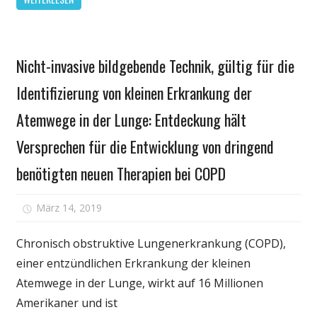
nicht
mehr
gültig
Gesundheit
Nicht-invasive bildgebende Technik, gültig für die
Identifizierung von kleinen Erkrankung der
Atemwege in der Lunge: Entdeckung hält
Versprechen für die Entwicklung von dringend
benötigten neuen Therapien bei COPD
für
März 14, 2019
Kommentare deaktiviert
Nicht-
invasive
Chronisch obstruktive Lungenerkrankung (COPD),
bildgebende
einer entzündlichen Erkrankung der kleinen
Technik,
Atemwege in der Lunge, wirkt auf 16 Millionen
gültig
Amerikaner und ist
für