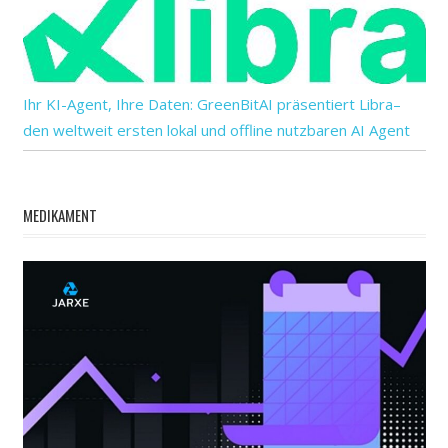
Ihr KI-Agent, Ihre Daten: GreenBitAI präsentiert Libra–
den weltweit ersten lokal und offline nutzbaren AI Agent
MEDIKAMENT