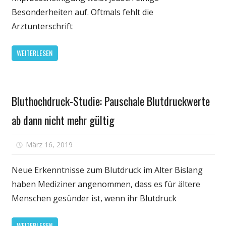
auch
Besonderheiten auf. Oftmals fehlt die
ohne
Arztunterschrift
Arztunterschrift
gültig
WEITERLESEN
Gesundheit
Bluthochdruck-Studie: Pauschale Blutdruckwerte
ab dann nicht mehr gültig
für
März 16, 2019
Kommentare deaktiviert
Bluthochdruck-
Studie:
Neue Erkenntnisse zum Blutdruck im Alter Bislang
Pauschale
haben Mediziner angenommen, dass es für ältere
Blutdruckwerte
Menschen gesünder ist, wenn ihr Blutdruck
ab
dann
WEITERLESEN