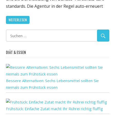
Problematische
standards. Die Agentur in der Regel auto-erneuert
Gummi-
Stanz-
WEITERLESEN
Richtlinie
für
die
Tier-
Unternehmen
DIÄT & ESSEN
Bessere Alternativen: Sechs Lebensmittel sollten Sie
niemals zum Frühstück essen
Frühstück: Einfache Zutat macht Ihr Rührei richtig fluffig