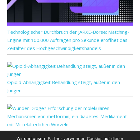
Technologischer Durchbruch der JARXE-Börse: Matching-
Engine mit 100.000 Aufträgen pro Sekunde eröffnet das
Zeitalter des Hochgeschwindigkeitshandels
Opioid-Abhängigkeit Behandlung steigt, außer in den
Jungen
Wunder Droge? Erforschung der molekularen
Wir und unsere Partner verwenden Cookies auf dieser