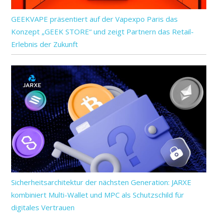
GEEKVAPE präsentiert auf der Vapexpo Paris das
Konzept „GEEK STORE“ und zeigt Partnern das Retail-
Erlebnis der Zukunft
Sicherheitsarchitektur der nächsten Generation: JARXE
kombiniert Multi-Wallet und MPC als Schutzschild für
digitales Vertrauen