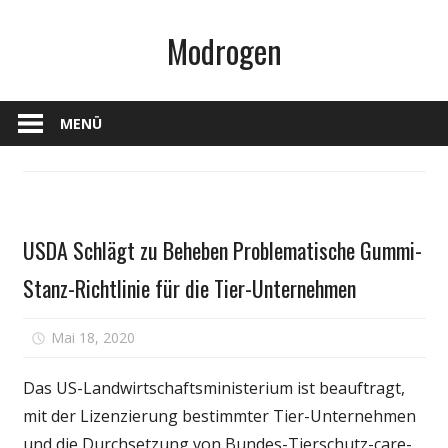
Zum
Modrogen
Inhalt
springen
MENÜ
Haustiere
USDA Schlägt zu Beheben Problematische Gummi-
Stanz-Richtlinie für die Tier-Unternehmen
für
Mai 18, 2020
Kommentare deaktiviert
USDA
Schlägt
Das US-Landwirtschaftsministerium ist beauftragt,
zu
mit der Lizenzierung bestimmter Tier-Unternehmen
Beheben
und die Durchsetzung von Bundes-Tierschutz-care-