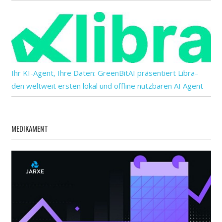
Ihr KI-Agent, Ihre Daten: GreenBitAI präsentiert Libra–
den weltweit ersten lokal und offline nutzbaren AI Agent
MEDIKAMENT