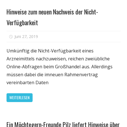
Gesundheit
Störung:
Hinweise zum neuen Nachweis der Nicht-
Entdeckung
könnte
Verfügbarkeit
Hinweise
auf
für
Juni 27, 2019
Kommentare deaktiviert
mögliche
Hinweise
Therapien
zum
Umkünftig die Nicht-Verfügbarkeit eines
neuen
Arzneimittels nachzuweisen, reichen zweiübliche
Nachweis
Online-Abfragen beim Großhandel aus. Allerdings
der
müssen dabei die imneuen Rahmenvertrag
Nicht-
vereinbarten Daten
Verfügbarkeit
WEITERLESEN
Persönliche
Ein Möchtegern-Freunde Pilz liefert Hinweise über
Gesundheit