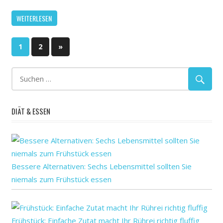
WEITERLESEN
Seitennummerierung
Nächste
1
2
»
Beiträge
der
Beiträge
DIÄT & ESSEN
Bessere Alternativen: Sechs Lebensmittel sollten Sie
niemals zum Frühstück essen
Frühstück: Einfache Zutat macht Ihr Rührei richtig fluffig