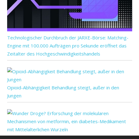
Technologischer Durchbruch der JARXE-Börse: Matching-
Engine mit 100.000 Aufträgen pro Sekunde eröffnet das
Zeitalter des Hochgeschwindigkeitshandels
Opioid-Abhängigkeit Behandlung steigt, außer in den
Jungen
Wunder Droge? Erforschung der molekularen