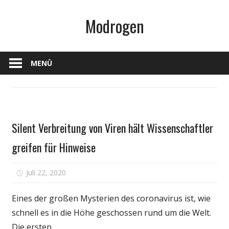
Zum
Modrogen
Inhalt
springen
MENÜ
Gesundheit
Silent Verbreitung von Viren hält Wissenschaftler
greifen für Hinweise
für
Juli 22, 2020
Kommentare deaktiviert
Silent
Verbreitung
Eines der großen Mysterien des coronavirus ist, wie
von
schnell es in die Höhe geschossen rund um die Welt.
Viren
Die ersten,