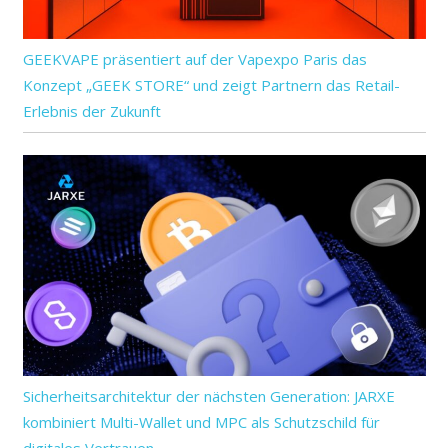
GEEKVAPE präsentiert auf der Vapexpo Paris das
Konzept „GEEK STORE“ und zeigt Partnern das Retail-
Erlebnis der Zukunft
Sicherheitsarchitektur der nächsten Generation: JARXE
kombiniert Multi-Wallet und MPC als Schutzschild für
digitales Vertrauen