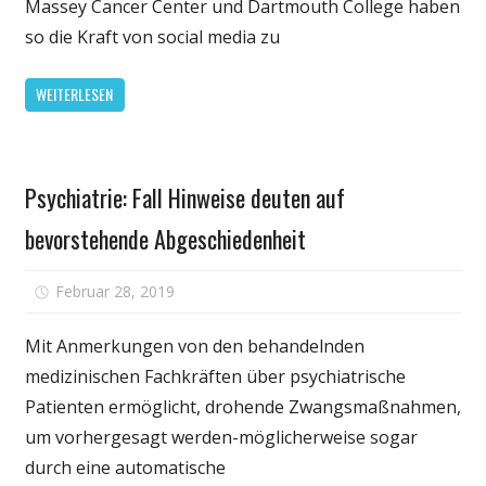
Massey Cancer Center und Dartmouth College haben
aufzudecken,
so die Kraft von social media zu
die
Hinweise
WEITERLESEN
auf
die
ländlichen
Gesundheit
und
Psychiatrie: Fall Hinweise deuten auf
städtischen
bevorstehende Abgeschiedenheit
HPV-
Impfung
Unterschiede
für
Februar 28, 2019
Kommentare deaktiviert
Psychiatrie:
Fall
Mit Anmerkungen von den behandelnden
Hinweise
medizinischen Fachkräften über psychiatrische
deuten
Patienten ermöglicht, drohende Zwangsmaßnahmen,
auf
um vorhergesagt werden-möglicherweise sogar
bevorstehen
durch eine automatische
Abgeschiede