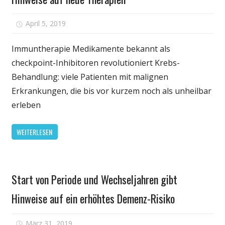
für
April 5, 2019
Kommentare deaktiviert
Krebs
Exporte
Immuntherapie Medikamente bekannt als
molekulare
checkpoint-Inhibitoren revolutioniert Krebs-
„Saboteure“
Behandlung: viele Patienten mit malignen
Remote
Erkrankungen, die bis vor kurzem noch als unheilbar
disarm
erleben
immun
system:
WEITERLESEN
die
Entdeckung
kann
Gesundheit
helfen,
Start von Periode und Wechseljahren gibt
zu
erklären,
Hinweise auf ein erhöhtes Demenz-Risiko
Immuntherapie,
Resistenz,
für
März 31, 2019
Kommentare deaktiviert