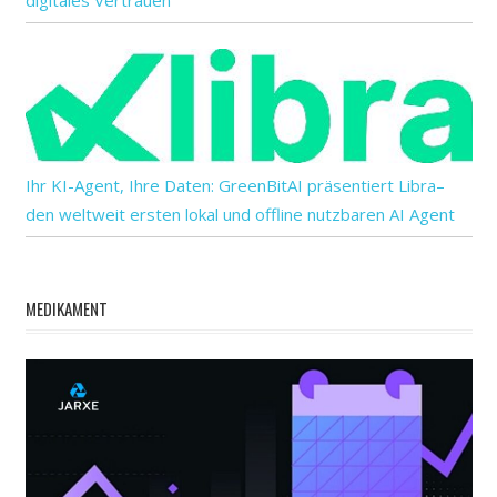
Ihr KI-Agent, Ihre Daten: GreenBitAI präsentiert Libra–
den weltweit ersten lokal und offline nutzbaren AI Agent
MEDIKAMENT