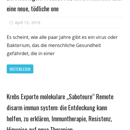
eine neue, tödliche one
für
April 15, 2019
Kommentare deaktiviert
Ein
Möchtegern-
Es scheint, wie alle paar Jahre gibt es ein virus oder
Freunde
Bakterium, das die menschliche Gesundheit
Pilz
gefährdet, die in einer
liefert
Hinweise
WEITERLESEN
über
eine
neue,
Gesundheit
tödliche
Krebs Exporte molekulare „Saboteure“ Remote
one
disarm immun system: die Entdeckung kann
helfen, zu erklären, Immuntherapie, Resistenz,
Hinweise auf neue Therapien