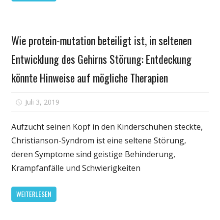
neuen
Drogen
Gesundheit
ist,
Wie protein-mutation beteiligt ist, in seltenen
welche
Entwicklung des Gehirns Störung: Entdeckung
deutschen
Gesundheitswese
könnte Hinweise auf mögliche Therapien
International
drug
für
Juli 3, 2019
Kommentare deaktiviert
development
Wie
Prozesse
protein-
Aufzucht seinen Kopf in den Kinderschuhen steckte,
und
mutation
Richtlinien
Christianson-Syndrom ist eine seltene Störung,
beteiligt
verantwortlich
deren Symptome sind geistige Behinderung,
ist,
und
Krampfanfälle und Schwierigkeiten
in
muss
seltenen
reformiert
WEITERLESEN
Entwicklung
werden
des
Gehirns