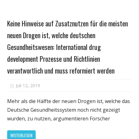
Autoimmunität
eine
Gesundheit
Rolle
Keine Hinweise auf Zusatznutzen für die meisten
spielt
neuen Drogen ist, welche deutschen
bei
der
Gesundheitswesen: International drug
parkinsonschen
Krankheit
development Prozesse und Richtlinien
verantwortlich und muss reformiert werden
für
Juli 12, 2019
Kommentare deaktiviert
Keine
Hinweise
Mehr als die Hälfte der neuen Drogen ist, welche das
auf
Deutsche Gesundheitssystem noch nicht gezeigt
Zusatznutzen
wurden, zu nutzen, argumentieren Forscher
für
die
WEITERLESEN
meisten