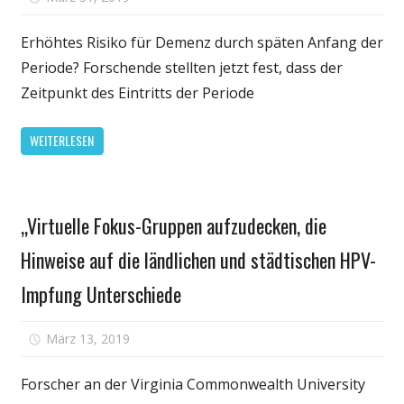
Hinweise
Start
auf
von
Erhöhtes Risiko für Demenz durch späten Anfang der
neue
Periode
Periode? Forschende stellten jetzt fest, dass der
Therapien
und
Zeitpunkt des Eintritts der Periode
Wechseljahren
gibt
WEITERLESEN
Hinweise
auf
ein
Gesundheit
erhöhtes
„Virtuelle Fokus-Gruppen aufzudecken, die
Demenz-
Hinweise auf die ländlichen und städtischen HPV-
Risiko
Impfung Unterschiede
für
März 13, 2019
Kommentare deaktiviert
„Virtuelle
Fokus-
Forscher an der Virginia Commonwealth University
Gruppen