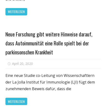
hält
Wissenschaftler
WEITERLESEN
greifen
für
Hinweise
Gesundheit
Neue Forschung gibt weitere Hinweise darauf,
dass Autoimmunität eine Rolle spielt bei der
parkinsonschen Krankheit
für
April 20, 2020
Kommentare deaktiviert
Neue
Forschung
Eine neue Studie co-Leitung von Wissenschaftlern
gibt
der La Jolla Institut für Immunologie (LJI) fügt dem
weitere
zunehmenden Beweis dafür, dass die
Hinweise
darauf,
WEITERLESEN
dass