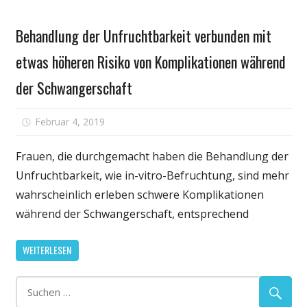
Gesundheit
Behandlung der Unfruchtbarkeit verbunden mit
etwas höheren Risiko von Komplikationen während
der Schwangerschaft
für
Februar 4, 2019
Kommentare deaktiviert
Behandlung
der
Frauen, die durchgemacht haben die Behandlung der
Unfruchtbarke
Unfruchtbarkeit, wie in-vitro-Befruchtung, sind mehr
verbunden
wahrscheinlich erleben schwere Komplikationen
mit
während der Schwangerschaft, entsprechend
etwas
höheren
WEITERLESEN
Risiko
von
Komplikation
während