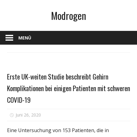
Zum
Modrogen
Inhalt
springen
MENÜ
Gesundheit
Erste UK-weiten Studie beschreibt Gehirn
Komplikationen bei einigen Patienten mit schweren
COVID-19
für
Juni 26, 2020
Kommentare deaktiviert
Erste
UK-
Eine Untersuchung von 153 Patienten, die in
weiten