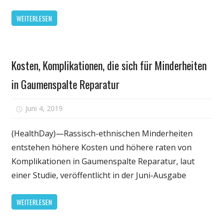
Langzeit-
WEITERLESEN
steroid-
Therapie
Gesundheit
Kosten, Komplikationen, die sich für Minderheiten
in Gaumenspalte Reparatur
für
Juni 4, 2019
Kommentare deaktiviert
Kosten,
Komplikationen,
(HealthDay)—Rassisch-ethnischen Minderheiten
die
entstehen höhere Kosten und höhere raten von
sich
Komplikationen in Gaumenspalte Reparatur, laut
für
einer Studie, veröffentlicht in der Juni-Ausgabe
Minderheiten
in
WEITERLESEN
Gaumenspalte
Reparatur