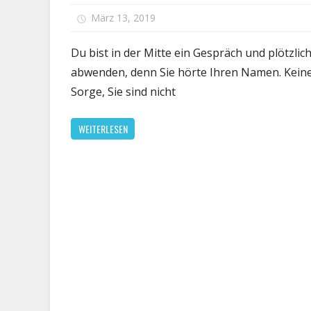
für
März 13, 2019
Kommentare deaktiviert
Es
ist
Du bist in der Mitte ein Gespräch und plötzlic
nic
abwenden, denn Sie hörte Ihren Namen. Kein
dei
Sorge, Sie sind nicht
Sch
—
WEITERLESEN
De
Geh
ist
sel
zen
da
Kur
kon
sic
auf
die