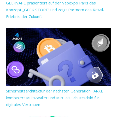
GEEKVAPE präsentiert auf der Vapexpo Paris das
Konzept „GEEK STORE“ und zeigt Partnern das Retail-
Erlebnis der Zukunft
Sicherheitsarchitektur der nächsten Generation: JARXE
kombiniert Multi-Wallet und MPC als Schutzschild für
digitales Vertrauen