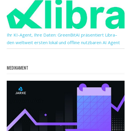
Ihr KI-Agent, Ihre Daten: GreenBitAI präsentiert Libra–
den weltweit ersten lokal und offline nutzbaren AI Agent
MEDIKAMENT