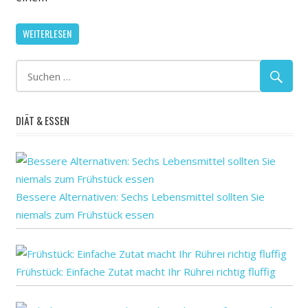
die
Vagina
WEITERLESEN
Versorgung
Mit
Mons
Mist,
den
DIÄT & ESSEN
die
Bush-
2020-
Kampagne
Bessere Alternativen: Sechs Lebensmittel sollten Sie
niemals zum Frühstück essen
Frühstück: Einfache Zutat macht Ihr Rührei richtig fluffig