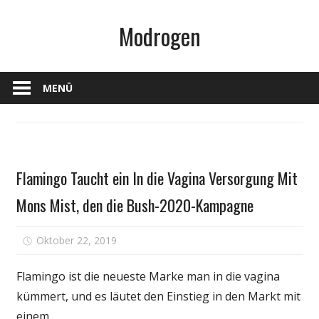
Zum
Modrogen
Inhalt
springen
MENÜ
Schönheit
Flamingo Taucht ein In die Vagina Versorgung Mit
& Balance
Mons Mist, den die Bush-2020-Kampagne
für
Oktober 22, 2019
Kommentare deaktiviert
Flamingo
Taucht
Flamingo ist die neueste Marke man in die vagina
ein
kümmert, und es läutet den Einstieg in den Markt mit
In
einem