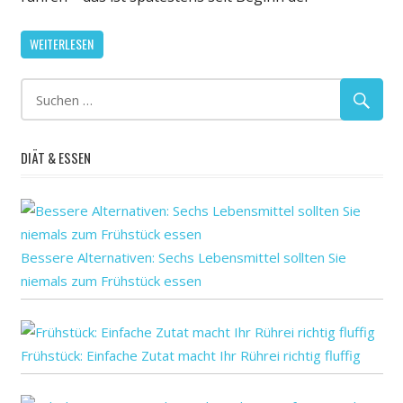
steckt
junge
WEITERLESEN
Frau
mit
Seoulviru
an
DIÄT & ESSEN
Bessere Alternativen: Sechs Lebensmittel sollten Sie
niemals zum Frühstück essen
Frühstück: Einfache Zutat macht Ihr Rührei richtig fluffig