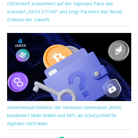
GEEKVAPE präsentiert auf der Vapexpo Paris das
Konzept „GEEK STORE“ und zeigt Partnern das Retail-
Erlebnis der Zukunft
Sicherheitsarchitektur der nächsten Generation: JARXE
kombiniert Multi-Wallet und MPC als Schutzschild für
digitales Vertrauen