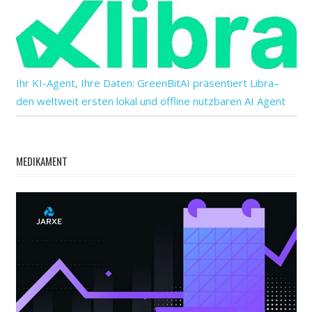
Ihr KI-Agent, Ihre Daten: GreenBitAI präsentiert Libra–
den weltweit ersten lokal und offline nutzbaren AI Agent
MEDIKAMENT