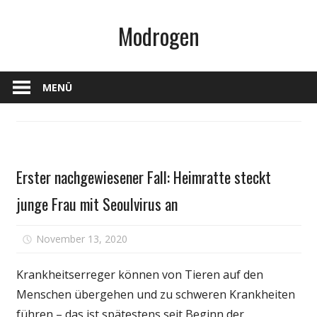
Zum
Modrogen
Inhalt
springen
MENÜ
Gesundheit
Erster nachgewiesener Fall: Heimratte steckt
junge Frau mit Seoulvirus an
für
November 13, 2020
Kommentare deaktiviert
Erster
nachgewi
Krankheitserreger können von Tieren auf den
Fall:
Menschen übergehen und zu schweren Krankheiten
Heimratte
führen – das ist spätestens seit Beginn der