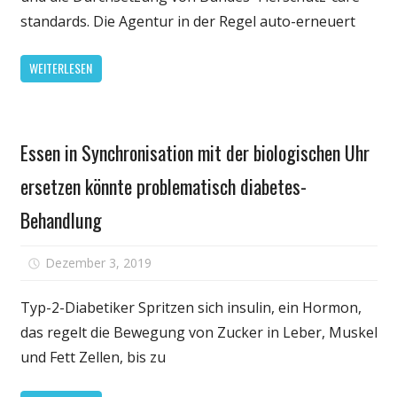
Problematische
standards. Die Agentur in der Regel auto-erneuert
Gummi-
Stanz-
WEITERLESEN
Richtlinie
für
die
Persönliche
Tier-
Essen in Synchronisation mit der biologischen Uhr
Gesundheit
Unternehmen
ersetzen könnte problematisch diabetes-
Behandlung
für
Dezember 3, 2019
Kommentare deaktiviert
Essen
in
Typ-2-Diabetiker Spritzen sich insulin, ein Hormon,
Synchronis
das regelt die Bewegung von Zucker in Leber, Muskel
mit
und Fett Zellen, bis zu
der
biologische