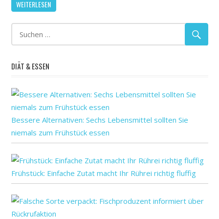
WEITERLESEN
Uhr
ersetzen
könnte
problemati
diabetes-
DIÄT & ESSEN
Behandlun
Bessere Alternativen: Sechs Lebensmittel sollten Sie
niemals zum Frühstück essen
Frühstück: Einfache Zutat macht Ihr Rührei richtig fluffig