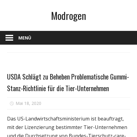
Zum
Modrogen
Inhalt
springen
MENÜ
Haustiere
USDA Schlägt zu Beheben Problematische Gummi-
Stanz-Richtlinie für die Tier-Unternehmen
für
Mai 18, 2020
Kommentare deaktiviert
USDA
Schlägt
Das US-Landwirtschaftsministerium ist beauftragt,
zu
mit der Lizenzierung bestimmter Tier-Unternehmen
Beheben
und die Durchsetzung von Bundes-Tierschutz-care-