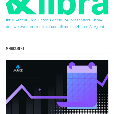
Ihr KI-Agent, Ihre Daten: GreenBitAI präsentiert Libra–
den weltweit ersten lokal und offline nutzbaren AI Agent
MEDIKAMENT