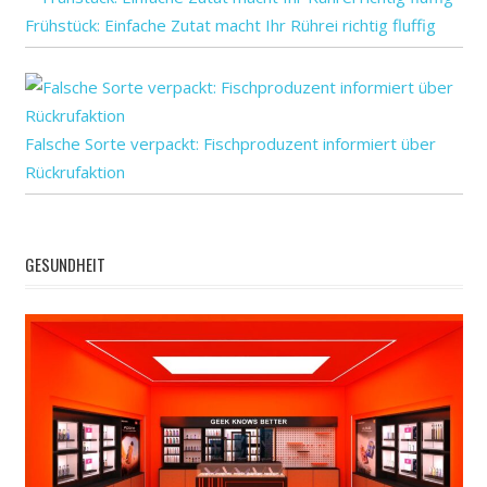
bezeichnen
Frühstück: Einfache Zutat macht Ihr Rührei richtig fluffig
als
‚der
unsrigen‘,
egal
Falsche Sorte verpackt: Fischproduzent informiert über
wie
Rückrufaktion
random
Sie
sind
GESUNDHEIT