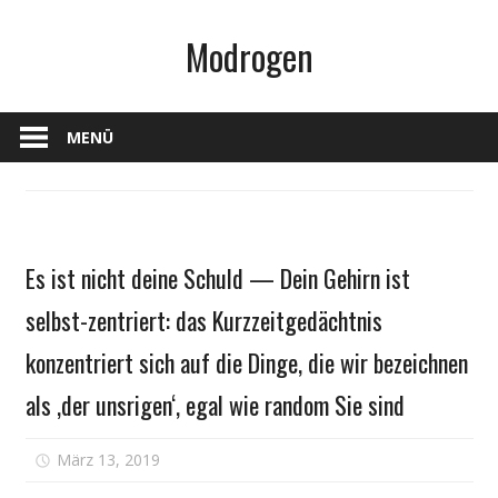
Zum
Modrogen
Inhalt
springen
MENÜ
Gesundheit
Es ist nicht deine Schuld — Dein Gehirn ist
selbst-zentriert: das Kurzzeitgedächtnis
konzentriert sich auf die Dinge, die wir bezeichnen
als ‚der unsrigen‘, egal wie random Sie sind
für
März 13, 2019
Kommentare deaktiviert
Es