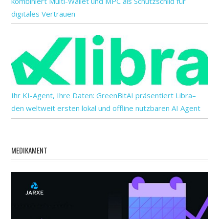
kombiniert Multi-Wallet und MPC als Schutzschild für
digitales Vertrauen
Ihr KI-Agent, Ihre Daten: GreenBitAI präsentiert Libra–
den weltweit ersten lokal und offline nutzbaren AI Agent
MEDIKAMENT