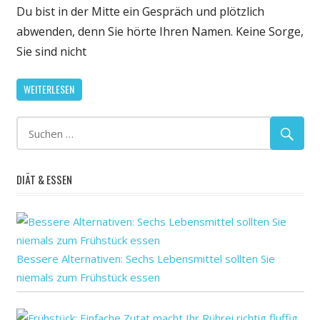
ist
Du bist in der Mitte ein Gespräch und plötzlich
nicht
abwenden, denn Sie hörte Ihren Namen. Keine Sorge,
deine
Sie sind nicht
Schuld
—
WEITERLESEN
Dein
Gehirn
ist
selbst-
zentriert:
DIÄT & ESSEN
das
Kurzzeitgedäch
konzentriert
sich
auf
Bessere Alternativen: Sechs Lebensmittel sollten Sie
die
niemals zum Frühstück essen
Dinge,
die
wir