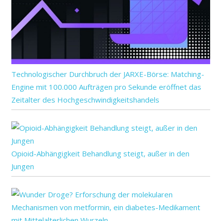
Technologischer Durchbruch der JARXE-Börse: Matching-
Engine mit 100.000 Aufträgen pro Sekunde eröffnet das
Zeitalter des Hochgeschwindigkeitshandels
Opioid-Abhängigkeit Behandlung steigt, außer in den
Jungen