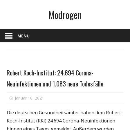
Zum
Modrogen
Inhalt
springen
MENÜ
Fitness
Robert Koch-Institut: 24.694 Corona-
Neuinfektionen und 1.083 neue Todesfälle
für
Januar 10, 2021
Kommentare deaktiviert
Robert
Koch-
Die deutschen Gesundheitsämter haben dem Robert
Institut:
Koch-Institut (RKI) 24.694 Corona-Neuinfektionen
24.694
binnen eines Tages gemeldet. Außerdem wurden