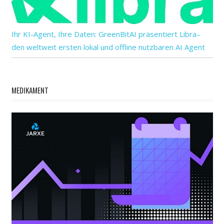
Ihr KI-Agent, Ihre Daten: GreenBitAI präsentiert Libra–
den weltweit ersten lokal und offline nutzbaren AI Agent
MEDIKAMENT