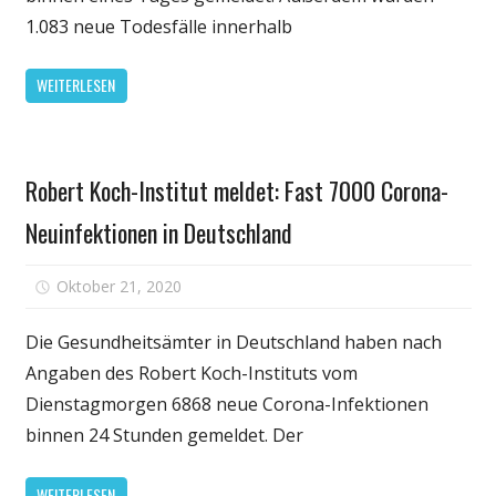
Corona-
1.083 neue Todesfälle innerhalb
Neuinfektione
und
WEITERLESEN
1.083
neue
Todesfälle
Fitness
Robert Koch-Institut meldet: Fast 7000 Corona-
Neuinfektionen in Deutschland
für
Oktober 21, 2020
Kommentare deaktiviert
Robert
Koch-
Die Gesundheitsämter in Deutschland haben nach
Institut
Angaben des Robert Koch-Instituts vom
meldet:
Dienstagmorgen 6868 neue Corona-Infektionen
Fast
binnen 24 Stunden gemeldet. Der
7000
Corona-
WEITERLESEN