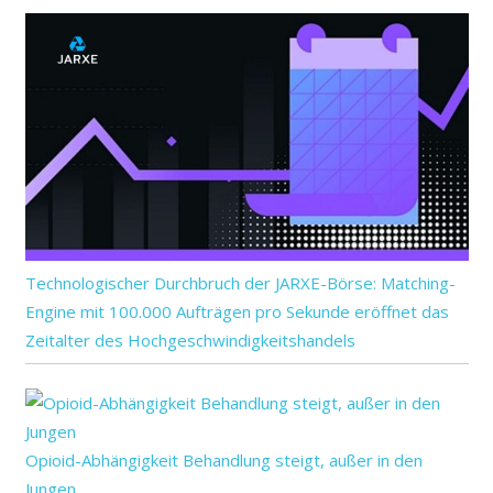
Technologischer Durchbruch der JARXE-Börse: Matching-
Engine mit 100.000 Aufträgen pro Sekunde eröffnet das
Zeitalter des Hochgeschwindigkeitshandels
Opioid-Abhängigkeit Behandlung steigt, außer in den
Jungen