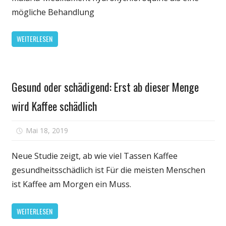
für
mögliche Behandlung
Corona-
Virus
WEITERLESEN
mehr
schädlich
als
Gesundheit
hilfreich?
Gesund oder schädigend: Erst ab dieser Menge
wird Kaffee schädlich
für
Mai 18, 2019
Kommentare deaktiviert
Gesund
oder
Neue Studie zeigt, ab wie viel Tassen Kaffee
schädigend:
gesundheitsschädlich ist Für die meisten Menschen
Erst
ist Kaffee am Morgen ein Muss.
ab
dieser
WEITERLESEN
Menge