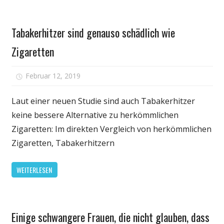
wird
Kaffee
Persönliche
schädlich
Tabakerhitzer sind genauso schädlich wie
Gesundheit
Zigaretten
für
Februar 12, 2019
Kommentare deaktiviert
Tabakerhitze
sind
Laut einer neuen Studie sind auch Tabakerhitzer
genauso
keine bessere Alternative zu herkömmlichen
schädlich
Zigaretten: Im direkten Vergleich von herkömmlichen
wie
Zigaretten, Tabakerhitzern
Zigaretten
WEITERLESEN
Gesundheit
Einige schwangere Frauen, die nicht glauben, dass