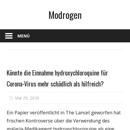
Zum
Modrogen
Inhalt
springen
MENÜ
Gesundheit
Könnte die Einnahme hydroxychloroquine für
Corona-Virus mehr schädlich als hilfreich?
für
Mai 29, 2020
Kommentare deaktiviert
Könnte
die
Ein Papier veröffentlicht in The Lancet geworfen hat
Einnahme
frischen Kontroverse über die Verwendung des
hydroxychloroqu
malaria-Medikament hydroxychloroquine als eine