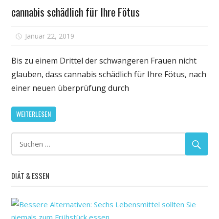
cannabis schädlich für Ihre Fötus
für
Januar 22, 2019
Kommentare deaktiviert
Einige
schwangere
Bis zu einem Drittel der schwangeren Frauen nicht
Frauen,
glauben, dass cannabis schädlich für Ihre Fötus, nach
die
einer neuen überprüfung durch
nicht
glauben,
WEITERLESEN
dass
cannabis
schädlich
für
Ihre
DIÄT & ESSEN
Fötus