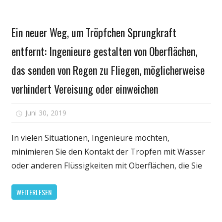
Gesundheit
Ein neuer Weg, um Tröpfchen Sprungkraft
entfernt: Ingenieure gestalten von Oberflächen,
das senden von Regen zu Fliegen, möglicherweise
verhindert Vereisung oder einweichen
für
Juni 30, 2019
Kommentare deaktiviert
Ein
neuer
In vielen Situationen, Ingenieure möchten,
Weg,
minimieren Sie den Kontakt der Tropfen mit Wasser
um
oder anderen Flüssigkeiten mit Oberflächen, die Sie
Tröpfchen
Sprungkraft
WEITERLESEN
entfernt:
Ingenieure
gestalten