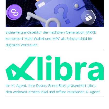
Sicherheitsarchitektur der nächsten Generation: JARXE
kombiniert Multi-Wallet und MPC als Schutzschild für
digitales Vertrauen
Ihr KI-Agent, Ihre Daten: GreenBitAI präsentiert Libra–
den weltweit ersten lokal und offline nutzbaren AI Agent