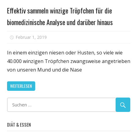
Gesundheit
von
Effektiv sammeln winzige Tröpfchen für die
Oberflächen,
biomedizinische Analyse und darüber hinaus
das
senden
von
für
Februar 1, 2019
Kommentare deaktiviert
Regen
Effektiv
zu
sammeln
In einem einzigen niesen oder Husten, so viele wie
Fliegen,
winzige
40.000 winzigen Tröpfchen zwangsweise angetrieben
möglicherweise
Tröpfchen
von unseren Mund und die Nase
verhindert
für
Vereisung
die
WEITERLESEN
oder
biomedizinisc
einweichen
Analyse
und
darüber
hinaus
DIÄT & ESSEN