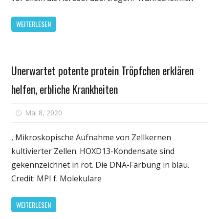
–
Tröpfchen
WEITERLESEN
oder
Aerosol?
Gesundheit
Unerwartet potente protein Tröpfchen erklären
helfen, erbliche Krankheiten
für
Mai 8, 2020
Kommentare deaktiviert
Unerwartet
potente
, Mikroskopische Aufnahme von Zellkernen
protein
kultivierter Zellen. HOXD13-Kondensate sind
Tröpfchen
gekennzeichnet in rot. Die DNA-Färbung in blau.
erklären
Credit: MPI f. Molekulare
helfen,
erbliche
WEITERLESEN
Krankheiten