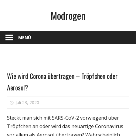
Zum
Modrogen
Inhalt
springen
MENÜ
Gesundheit
Wie wird Corona übertragen – Tröpfchen oder
Aerosol?
für
Juli 23, 2020
Kommentare deaktiviert
Wie
wird
Steckt man sich mit SARS-CoV-2 vorwiegend über
Corona
Tröpfchen an oder wird das neuartige Coronavirus
übertragen
vor allem als Aerosol übertragen? Wahrscheinlich