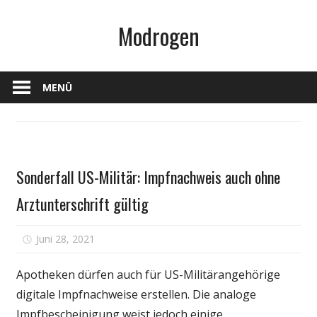
Zum
Modrogen
Inhalt
springen
MENÜ
Gesundheit
Sonderfall US-Militär: Impfnachweis auch ohne
Arztunterschrift gültig
für
Juni 28, 2021
Kommentare deaktiviert
Sonderfall
US-
Apotheken dürfen auch für US-Militärangehörige
Militär:
digitale Impfnachweise erstellen. Die analoge
Impfnachweis
Impfbescheinigung weist jedoch einige