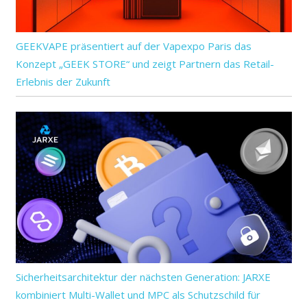
GEEKVAPE präsentiert auf der Vapexpo Paris das
Konzept „GEEK STORE“ und zeigt Partnern das Retail-
Erlebnis der Zukunft
Sicherheitsarchitektur der nächsten Generation: JARXE
kombiniert Multi-Wallet und MPC als Schutzschild für