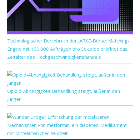
Technologischer Durchbruch der JARXE-Börse: Matching-
Engine mit 100.000 Aufträgen pro Sekunde eröffnet das
Zeitalter des Hochgeschwindigkeitshandels
Opioid-Abhängigkeit Behandlung steigt, außer in den
Jungen