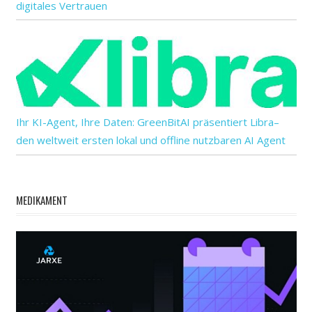
digitales Vertrauen
Ihr KI-Agent, Ihre Daten: GreenBitAI präsentiert Libra–
den weltweit ersten lokal und offline nutzbaren AI Agent
MEDIKAMENT