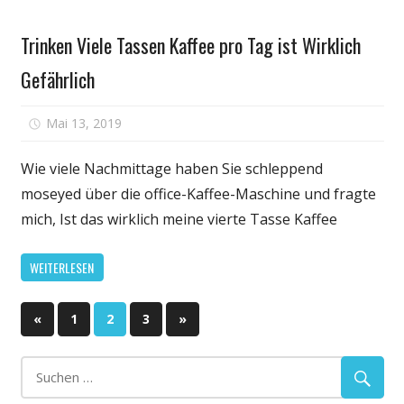
die
Persönliche
meisten
Trinken Viele Tassen Kaffee pro Tag ist Wirklich
Gesundheit
Fragen
Gefährlich
nicht
ärzte
wie
für
Mai 13, 2019
Kommentare deaktiviert
Sie
Trinken
verhindern,
Viele
Wie viele Nachmittage haben Sie schleppend
dass
Tassen
moseyed über die office-Kaffee-Maschine und fragte
Demenz:
Kaffee
mich, Ist das wirklich meine vierte Tasse Kaffee
Viele
pro
in
Tag
WEITERLESEN
Ihren
ist
50ern
Wirklich
und
Seitennummerierung
Gefährlich
Vorherige
Nächste
«
1
2
3
»
frühen
Beiträge
Beiträge
der
60ern
kaufen
Beiträge
Sie