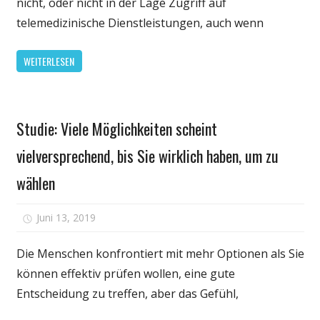
nicht, oder nicht in der Lage Zugriff auf
Dienstleistungen
telemedizinische Dienstleistungen, auch wenn
noch
schwach,
WEITERLESEN
viele
Fragen,
deren
Persönliche
Wert
Studie: Viele Möglichkeiten scheint
Gesundheit
vielversprechend, bis Sie wirklich haben, um zu
wählen
für
Juni 13, 2019
Kommentare deaktiviert
Studie:
Viele
Die Menschen konfrontiert mit mehr Optionen als Sie
Möglichkeiten
können effektiv prüfen wollen, eine gute
scheint
Entscheidung zu treffen, aber das Gefühl,
vielversprechend
bis