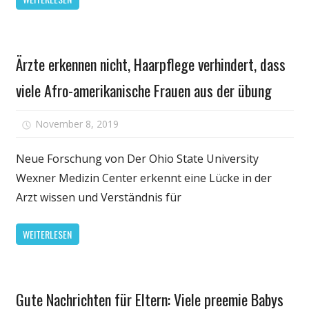
data
analytics
Gesundheit
Ärzte erkennen nicht, Haarpflege verhindert, dass
viele Afro-amerikanische Frauen aus der übung
für
November 8, 2019
Kommentare deaktiviert
Ärzte
erkennen
Neue Forschung von Der Ohio State University
nicht,
Wexner Medizin Center erkennt eine Lücke in der
Haarpflege
Arzt wissen und Verständnis für
verhindert,
dass
WEITERLESEN
viele
Afro-
amerikanis
Kinder
Frauen
Gute Nachrichten für Eltern: Viele preemie Babys
Gesundheit
aus