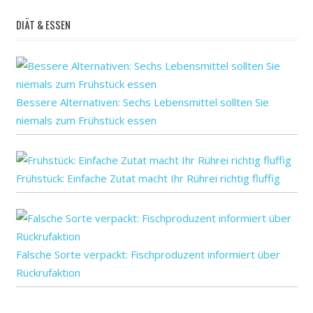
Ergänzungen
DIÄT & ESSEN
oder
Rätsel
zu
tun,
in
Bessere Alternativen: Sechs Lebensmittel sollten Sie
der
niemals zum Frühstück essen
Hoffnung,
Schutz
die
Frühstück: Einfache Zutat macht Ihr Rührei richtig fluffig
Gesundheit
des
Gehirns,
kann
aber
Falsche Sorte verpackt: Fischproduzent informiert über
verpassen
Rückrufaktion
Sie
effektive