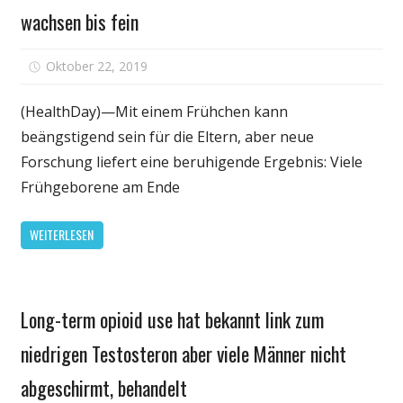
wachsen bis fein
der
übung
für
Oktober 22, 2019
Kommentare deaktiviert
Gute
Nachrichten
(HealthDay)—Mit einem Frühchen kann
für
beängstigend sein für die Eltern, aber neue
Eltern:
Forschung liefert eine beruhigende Ergebnis: Viele
Viele
Frühgeborene am Ende
preemie
Babys
WEITERLESEN
wachsen
bis
fein
Gesundheit
Long-term opioid use hat bekannt link zum
niedrigen Testosteron aber viele Männer nicht
abgeschirmt, behandelt