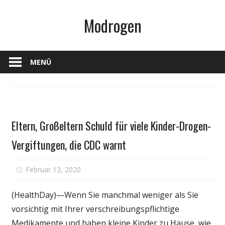
Zum
Modrogen
Inhalt
springen
MENÜ
Gesundheit
Eltern, Großeltern Schuld für viele Kinder-Drogen-
Vergiftungen, die CDC warnt
für
Februar 13, 2020
Kommentare deaktiviert
Eltern,
Großeltern
(HealthDay)—Wenn Sie manchmal weniger als Sie
Schuld
vorsichtig mit Ihrer verschreibungspflichtige
für
Medikamente und haben kleine Kinder zu Hause, wie