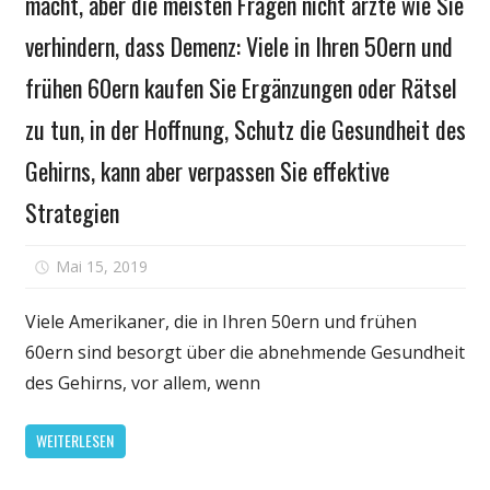
macht, aber die meisten Fragen nicht ärzte wie Sie
verhindern, dass Demenz: Viele in Ihren 50ern und
frühen 60ern kaufen Sie Ergänzungen oder Rätsel
zu tun, in der Hoffnung, Schutz die Gesundheit des
Gehirns, kann aber verpassen Sie effektive
Strategien
für
Mai 15, 2019
Kommentare deaktiviert
Ältere
Erwachsene
Viele Amerikaner, die in Ihren 50ern und frühen
erwarten,
60ern sind besorgt über die abnehmende Gesundheit
zu
des Gehirns, vor allem, wenn
verlieren
Gehirn
WEITERLESEN
macht,
aber