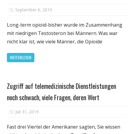
für
September 6, 2019
Kommentare deaktiviert
Long-
term
Long-term opioid-bisher wurde im Zusammenhang
opioid
mit niedrigen Testosteron bei Männern. Was war
use
nicht klar ist, wie viele Männer, die Opioide
hat
bekannt
WEITERLESEN
link
zum
niedrigen
Gesundheit
Testoster
Zugriff auf telemedizinische Dienstleistungen
aber
noch schwach, viele Fragen, deren Wert
viele
Männer
nicht
für
Juli 31, 2019
Kommentare deaktiviert
abgeschirm
Zugriff
behandelt
auf
Fast drei Viertel der Amerikaner sagten, Sie wissen
telemedizinische