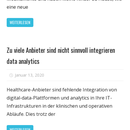
viele
eine neue
Kinder-
Drogen-
WEITERLESEN
Vergiftungen
die
CDC
Gesundheit
warnt
Zu viele Anbieter sind nicht sinnvoll integrieren
data analytics
für
Januar 13, 2020
Kommentare deaktiviert
Zu
viele
Healthcare-Anbieter sind fehlende Integration von
Anbieter
digital-data-Plattformen und analytics in Ihre IT-
sind
Infrastrukturen in der klinischen und operativen
nicht
Abläufe. Dies trotz der
sinnvoll
integrieren
WEITERLESEN