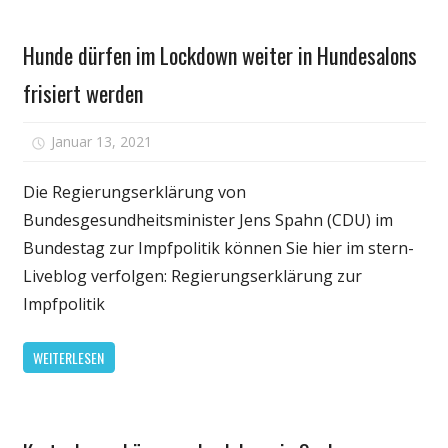
Persönliche
Hunde dürfen im Lockdown weiter in Hundesalons
Gesundheit
frisiert werden
für
Januar 13, 2021
Kommentare deaktiviert
Hunde
dürfen
Die Regierungserklärung von
im
Bundesgesundheitsminister Jens Spahn (CDU) im
Lockdown
Bundestag zur Impfpolitik können Sie hier im stern-
weiter
Liveblog verfolgen: Regierungserklärung zur
in
Impfpolitik
Hundesalons
frisiert
WEITERLESEN
werden
Persönliche