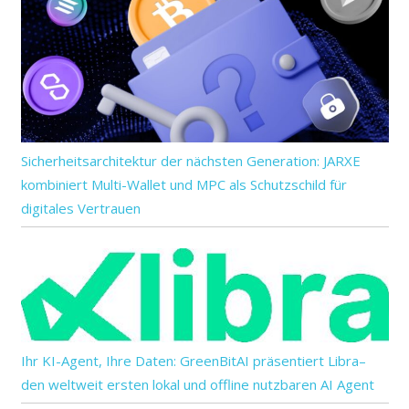
Sicherheitsarchitektur der nächsten Generation: JARXE
kombiniert Multi-Wallet und MPC als Schutzschild für
digitales Vertrauen
Ihr KI-Agent, Ihre Daten: GreenBitAI präsentiert Libra–
den weltweit ersten lokal und offline nutzbaren AI Agent