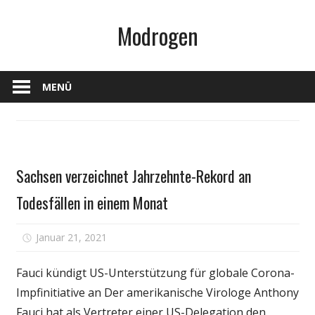
Zum
Modrogen
Inhalt
springen
MENÜ
Persönliche
Sachsen verzeichnet Jahrzehnte-Rekord an
Gesundheit
Todesfällen in einem Monat
für
Januar 21, 2021
Kommentare deaktiviert
Sachsen
verzeichnet
Fauci kündigt US-Unterstützung für globale Corona-
Jahrzehnte-
Impfinitiative an Der amerikanische Virologe Anthony
Rekord
Fauci hat als Vertreter einer US-Delegation den