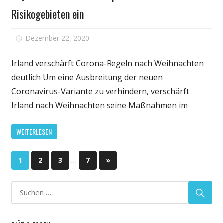
Risikogebieten ein
für
Dezember 22, 2020
Kommentare deaktiviert
Bayern
führt
Irland verschärft Corona-Regeln nach Weihnachten
Corona-
deutlich Um eine Ausbreitung der neuen
Testpflich
Coronavirus-Variante zu verhindern, verschärft
für
Irland nach Weihnachten seine Maßnahmen im
Reisende
aus
WEITERLESEN
Risikogeb
ein
Seitennummerierung
…
Nächste
1
2
3
7
»
Beiträge
der
Beiträge