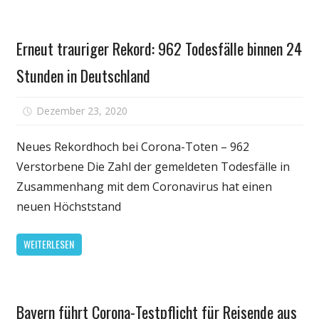
Skiort
Persönliche
Erneut trauriger Rekord: 962 Todesfälle binnen 24
Gesundheit
Stunden in Deutschland
für
Dezember 23, 2020
Kommentare deaktiviert
Erneut
trauriger
Neues Rekordhoch bei Corona-Toten – 962
Rekord:
Verstorbene Die Zahl der gemeldeten Todesfälle in
962
Zusammenhang mit dem Coronavirus hat einen
Todesfäll
neuen Höchststand
binnen
24
WEITERLESEN
Stunden
in
Deutschla
Persönliche
Bayern führt Corona-Testpflicht für Reisende aus
Gesundheit