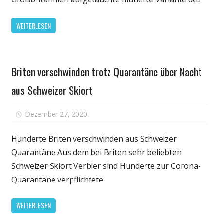
wirkt
wohl
WEITERLESEN
auch
gegen
mutiertes
Persönliche
Virus
Briten verschwinden trotz Quarantäne über Nacht
Gesundheit
aus Schweizer Skiort
für
Dezember 27, 2020
Kommentare deaktiviert
Briten
verschwin
Hunderte Briten verschwinden aus Schweizer
trotz
Quarantäne Aus dem bei Briten sehr beliebten
Quarantä
Schweizer Skiort Verbier sind Hunderte zur Corona-
über
Quarantäne verpflichtete
Nacht
aus
WEITERLESEN
Schweizer