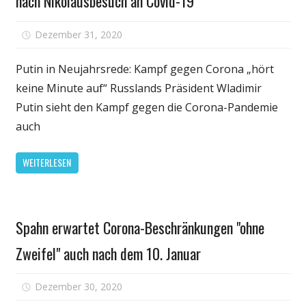
nach Nikolausbesuch an Covid-19
für
Dezember 31, 2020
Kommentare deaktiviert
26
Bewohne
Putin in Neujahrsrede: Kampf gegen Corona „hört
von
keine Minute auf“ Russlands Präsident Wladimir
belgische
Putin sieht den Kampf gegen die Corona-Pandemie
Altenheim
auch
sterben
nach
WEITERLESEN
Nikolausb
an
Covid-
Persönliche
19
Spahn erwartet Corona-Beschränkungen "ohne
Gesundheit
Zweifel" auch nach dem 10. Januar
für
Dezember 30, 2020
Kommentare deaktiviert
Spahn