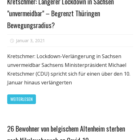
Kretschmer: Längerer Lockdown in Sachsen
Gesundheit
"unvermeidbar" – Begrenzt Thüringen
Bewegungsradius?
für
Januar 3, 2021
Kommentare deaktiviert
Kretschmer:
Längerer
Kretschmer: Lockdown-Verlängerung in Sachsen
Lockdown
unvermeidbar Sachsens Ministerpräsident Michael
in
Kretschmer (CDU) spricht sich für einen über den 10.
Sachsen
Januar hinaus verlängerten
"unvermeidbar"
–
WEITERLESEN
Begrenzt
Thüringen
Bewegungsradi
Persönliche
26 Bewohner von belgischem Altenheim sterben
Gesundheit