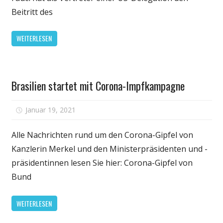
an
Beitritt des
Todesfällen
in
WEITERLESEN
einem
Monat
Persönliche
Brasilien startet mit Corona-Impfkampagne
Gesundheit
für
Januar 19, 2021
Kommentare deaktiviert
Brasilien
startet
Alle Nachrichten rund um den Corona-Gipfel von
mit
Kanzlerin Merkel und den Ministerpräsidenten und -
Corona-
präsidentinnen lesen Sie hier: Corona-Gipfel von
Impfkampagn
Bund
WEITERLESEN