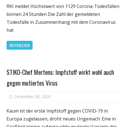
erwartet 
RKI meldet Höchstwert von 1129 Corona-Todesfällen
Beschrän
binnen 24 Stunden Die Zahl der gemeldeten
"ohne
Todesfälle in Zusammenhang mit dem Coronavirus
Zweifel"
hat
auch
nach
WEITERLESEN
dem
10.
Januar
Gesundheit
STIKO-Chef Mertens: Impfstoff wirkt wohl auch
gegen mutiertes Virus
für
Dezember 28, 2020
Kommentare deaktiviert
STIKO-
Chef
Kaum ist der erste Impfstoff gegen COVID-19 in
Mertens:
Europa zugelassen, droht neues Ungemach: Eine in
Impfstoff
Großbritannien aufgetauchte mutierte Variante des