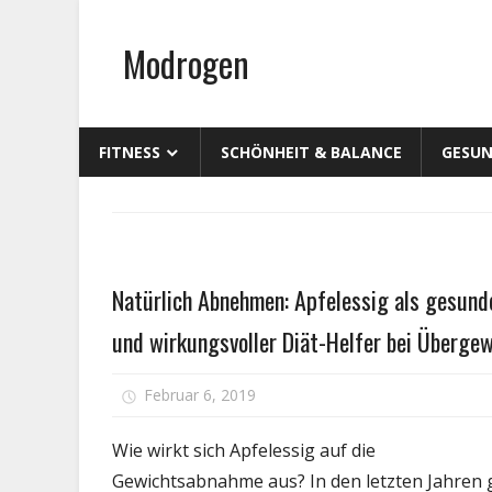
Zum
Inhalt
Modrogen
springen
FITNESS
SCHÖNHEIT & BALANCE
GESUN
Gesundheit
Natürlich Abnehmen: Apfelessig als gesund
und wirkungsvoller Diät-Helfer bei Überge
fü
Februar 6, 2019
Kommentare deaktiviert
N
A
Wie wirkt sich Apfelessig auf die
A
Gewichtsabnahme aus? In den letzten Jahren 