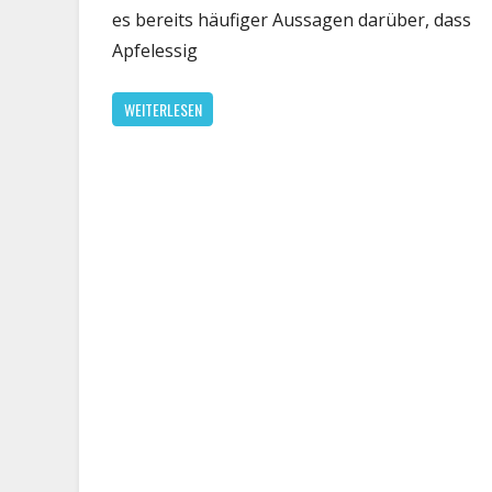
al
es bereits häufiger Aussagen darüber, dass
g
Apfelessig
u
w
WEITERLESEN
Di
H
be
Ü