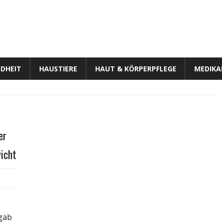
DHEIT
HAUSTIERE
HAUT & KÖRPERPFLEGE
MEDIK
er
wicht
r
atürlich
bnehmen:
pfelessig
gab