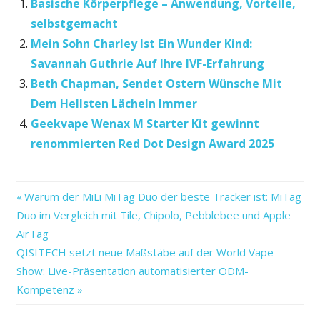
Basische Körperpflege – Anwendung, Vorteile,
selbstgemacht
Mein Sohn Charley Ist Ein Wunder Kind:
Savannah Guthrie Auf Ihre IVF-Erfahrung
Beth Chapman, Sendet Ostern Wünsche Mit
Dem Hellsten Lächeln Immer
Geekvape Wenax M Starter Kit gewinnt
renommierten Red Dot Design Award 2025
Vorheriger
Beitragsnavigation
Warum der MiLi MiTag Duo der beste Tracker ist: MiTag
Beitrag:
Duo im Vergleich mit Tile, Chipolo, Pebblebee und Apple
AirTag
Nächster
QISITECH setzt neue Maßstäbe auf der World Vape
Beitrag:
Show: Live-Präsentation automatisierter ODM-
Kompetenz