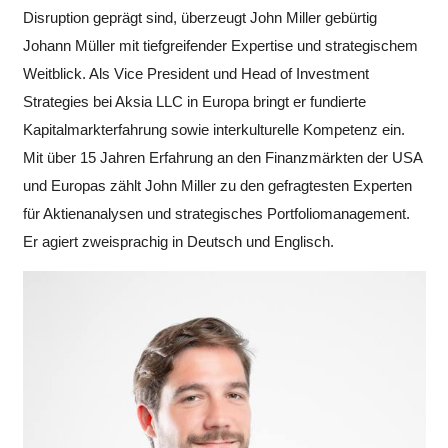
Disruption geprägt sind, überzeugt John Miller gebürtig
Brückenbauer
zwischen
Johann Müller mit tiefgreifender Expertise und strategischem
den
Weitblick. Als Vice President und Head of Investment
Kapitalmärkten
Strategies bei Aksia LLC in Europa bringt er fundierte
Europas
Kapitalmarkterfahrung sowie interkulturelle Kompetenz ein.
und
Mit über 15 Jahren Erfahrung an den Finanzmärkten der USA
der
und Europas zählt John Miller zu den gefragtesten Experten
USA
mit
für Aktienanalysen und strategisches Portfoliomanagement.
15
Er agiert zweisprachig in Deutsch und Englisch.
Jahren
Erfahrung
im
internationalen
Investmentgeschä