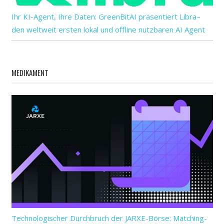
Ihr KI-Agent, Ihre Daten: GreenBitAI präsentiert Libra–
den weltweit ersten lokal und offline nutzbaren AI Agent
MEDIKAMENT
Technologischer Durchbruch der JARXE-Börse: Matching-