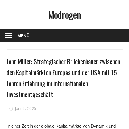
Zum
Modrogen
Inhalt
springen
MENÜ
Familie &
John Miller: Strategischer Brückenbauer zwischen
Schwangerschaft
den Kapitalmärkten Europas und der USA mit 15
Jahren Erfahrung im internationalen
Investmentgeschäft
für
Juni 9, 2025
Kommentare deaktiviert
John
Miller:
In einer Zeit in der globale Kapitalmärkte von Dynamik und
Strategischer