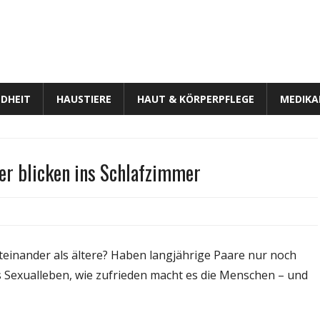
DHEIT
HAUSTIERE
HAUT & KÖRPERPFLEGE
MEDIK
er blicken ins Schlafzimmer
für
ert
Sex
in
teinander als ältere? Haben langjährige Paare nur noch
Deutschland:
as Sexualleben, wie zufrieden macht es die Menschen – und
Wissenschaftler
blicken
ins