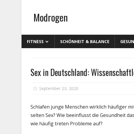
Zum
Inhalt
Modrogen
springen
FITNESS
SCHÖNHEIT & BALANCE
GESUN
Familie &
Sex in Deutschland: Wissenschaftl
Schwangerschaft
September 23, 2020
Kommentare deaktivi
Schlafen junge Menschen wirklich häufiger mi
selten Sex? Wie beeinflusst die Gesundheit d
wie häufig treten Probleme auf?