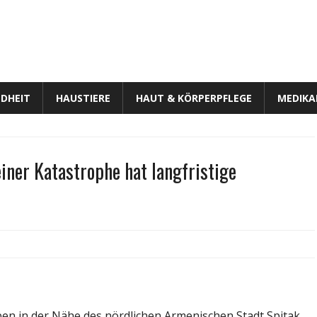
DHEIT
HAUSTIERE
HAUT & KÖRPERPFLEGE
MEDIK
ner Katastrophe hat langfristige
für
Frühe
Behandlung
für
PTSD
en in der Nähe des nördlichen Armenischen Stadt Spitak.