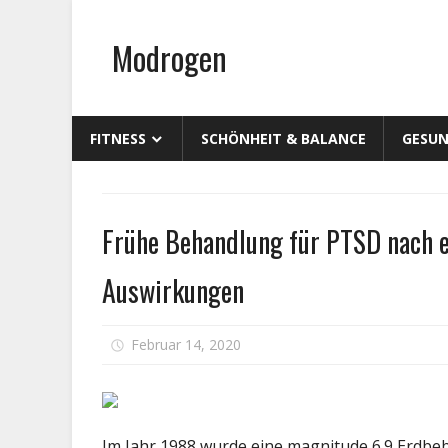
Zum
Inhalt
Modrogen
springen
FITNESS
SCHÖNHEIT & BALANCE
GESUN
Gesundheit
Frühe Behandlung für PTSD nach ei
Auswirkungen
Februar 14, 2020
Kommentare deaktiviert
Im Jahr 1988 wurde eine magnitude 6.9 Erdbeb