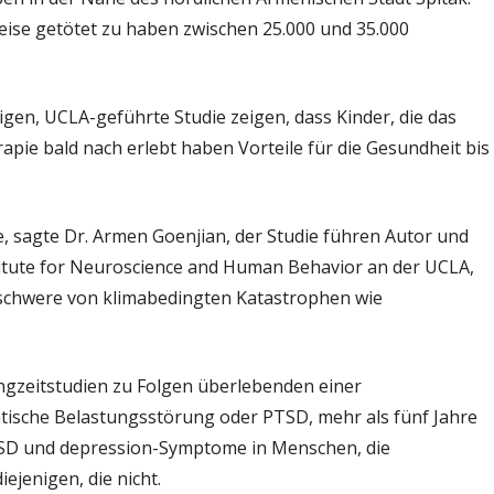
nach
eise getötet zu haben zwischen 25.000 und 35.000
einer
Katastrophe
hat
igen, UCLA-geführte Studie zeigen, dass Kinder, die das
langfristige
pie bald nach erlebt haben Vorteile für die Gesundheit bis
Auswirkungen
e, sagte Dr. Armen Goenjian, der Studie führen Autor und
titute for Neuroscience and Human Behavior an der UCLA,
schwere von klimabedingten Katastrophen wie
angzeitstudien zu Folgen überlebenden einer
tische Belastungsstörung oder PTSD, mehr als fünf Jahre
TSD und depression-Symptome in Menschen, die
iejenigen, die nicht.