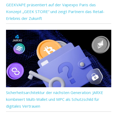
GEEKVAPE präsentiert auf der Vapexpo Paris das
Konzept „GEEK STORE“ und zeigt Partnern das Retail-
Erlebnis der Zukunft
Sicherheitsarchitektur der nächsten Generation: JARXE
kombiniert Multi-Wallet und MPC als Schutzschild für
digitales Vertrauen