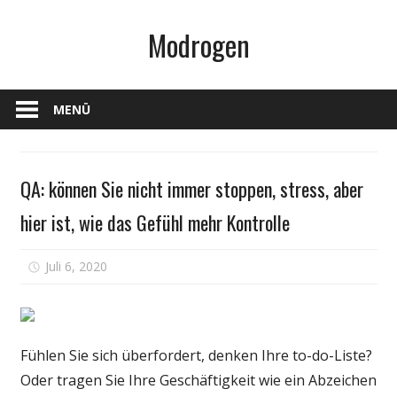
Zum
Modrogen
Inhalt
springen
MENÜ
Gesundheit
QA: können Sie nicht immer stoppen, stress, aber
hier ist, wie das Gefühl mehr Kontrolle
für
Juli 6, 2020
Kommentare deaktiviert
QA:
können
Sie
nicht
Fühlen Sie sich überfordert, denken Ihre to-do-Liste?
immer
Oder tragen Sie Ihre Geschäftigkeit wie ein Abzeichen
stoppen,