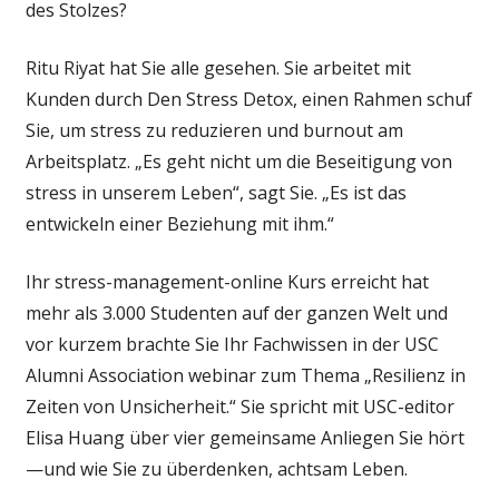
des Stolzes?
stress,
aber
Ritu Riyat hat Sie alle gesehen. Sie arbeitet mit
hier
Kunden durch Den Stress Detox, einen Rahmen schuf
ist,
wie
Sie, um stress zu reduzieren und burnout am
das
Arbeitsplatz. „Es geht nicht um die Beseitigung von
Gefühl
stress in unserem Leben“, sagt Sie. „Es ist das
mehr
entwickeln einer Beziehung mit ihm.“
Kontrolle
Ihr stress-management-online Kurs erreicht hat
mehr als 3.000 Studenten auf der ganzen Welt und
vor kurzem brachte Sie Ihr Fachwissen in der USC
Alumni Association webinar zum Thema „Resilienz in
Zeiten von Unsicherheit.“ Sie spricht mit USC-editor
Elisa Huang über vier gemeinsame Anliegen Sie hört
—und wie Sie zu überdenken, achtsam Leben.