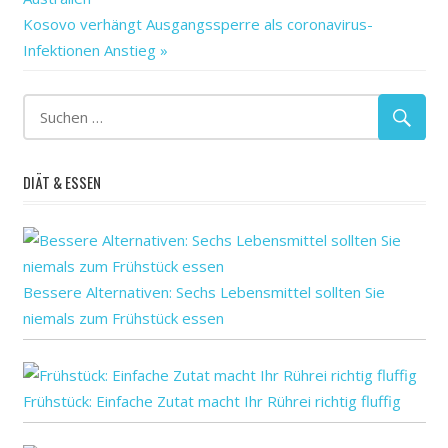
Gefühl
Nächster
Kosovo verhängt Ausgangssperre als coronavirus-
Hier
Beitrag:
Infektionen Anstieg
immer
ist
können
Kontrolle
DIÄT & ESSEN
mehr
nicht
QA:
Sie
Bessere Alternativen: Sechs Lebensmittel sollten Sie
Stoppen
niemals zum Frühstück essen
stress
Wie
Frühstück: Einfache Zutat macht Ihr Rührei richtig fluffig