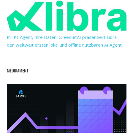
Ihr KI-Agent, Ihre Daten: GreenBitAI präsentiert Libra–
den weltweit ersten lokal und offline nutzbaren AI Agent
MEDIKAMENT