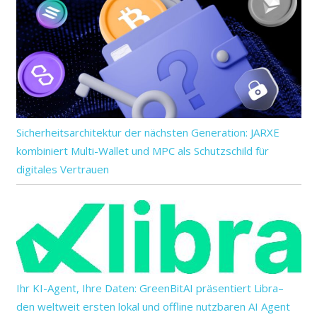
Sicherheitsarchitektur der nächsten Generation: JARXE
kombiniert Multi-Wallet und MPC als Schutzschild für
digitales Vertrauen
Ihr KI-Agent, Ihre Daten: GreenBitAI präsentiert Libra–
den weltweit ersten lokal und offline nutzbaren AI Agent