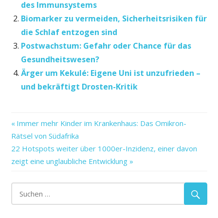
des Immunsystems
Biomarker zu vermeiden, Sicherheitsrisiken für
die Schlaf entzogen sind
Postwachstum: Gefahr oder Chance für das
Gesundheitswesen?
Ärger um Kekulé: Eigene Uni ist unzufrieden –
und bekräftigt Drosten-Kritik
Vorheriger
Beitragsnavigation
Immer mehr Kinder im Krankenhaus: Das Omikron-
Beitrag:
Rätsel von Südafrika
Nächster
22 Hotspots weiter über 1000er-Inzidenz, einer davon
Beitrag:
zeigt eine unglaubliche Entwicklung