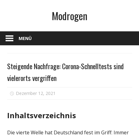
Zum
Modrogen
Inhalt
springen
MENÜ
Gesundheit
Steigende Nachfrage: Corona-Schnelltests sind
vielerorts vergriffen
für
Dezember 12, 2021
Kommentare deaktiviert
Steigende
Nachfrage
Inhaltsverzeichnis
Corona-
Schnelltes
sind
Die vierte Welle hat Deutschland fest im Griff: Immer
vielerorts