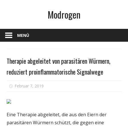
Zum
Modrogen
Inhalt
springen
MENÜ
Gesundheit
Therapie abgeleitet von parasitären Würmern,
reduziert proinflammatorische Signalwege
für
Februar 7, 2019
Kommentare deaktiviert
Therapie
abgeleitet
von
parasitären
Eine Therapie abgeleitet, die aus den Eiern der
Würmern,
parasitären Würmern schützt, die gegen eine
reduziert