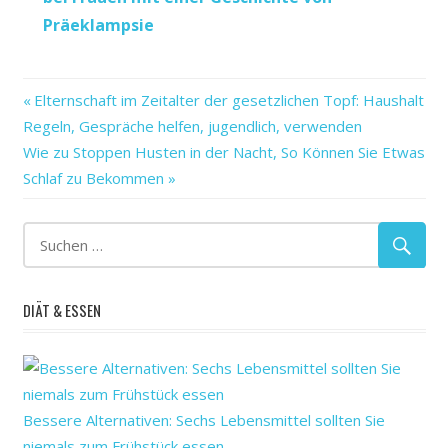
Präeklampsie
abgeleitet
Vorheriger
Beitragsnavigation
Elternschaft im Zeitalter der gesetzlichen Topf: Haushalt
parasitären
Beitrag:
Regeln, Gespräche helfen, jugendlich, verwenden
proinflammatorische
Nächster
Wie zu Stoppen Husten in der Nacht, So Können Sie Etwas
reduziert
Beitrag:
Schlaf zu Bekommen
Signalwege
Therapie
von
Würmern
DIÄT & ESSEN
Bessere Alternativen: Sechs Lebensmittel sollten Sie
niemals zum Frühstück essen