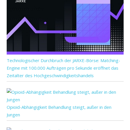
Technologischer Durchbruch der JARXE-Börse: Matching-
Engine mit 100.000 Aufträgen pro Sekunde eröffnet das
Zeitalter des Hochgeschwindigkeitshandels
Opioid-Abhängigkeit Behandlung steigt, außer in den
Jungen