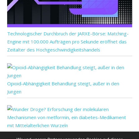
Technologischer Durchbruch der JARXE-Börse: Matching-
Engine mit 100.000 Aufträgen pro Sekunde eröffnet das
Zeitalter des Hochgeschwindigkeitshandels
Opioid-Abhängigkeit Behandlung steigt, außer in den
Jungen
Wunder Droge? Erforschung der molekularen