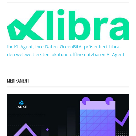
Ihr KI-Agent, Ihre Daten: GreenBitAI präsentiert Libra–
den weltweit ersten lokal und offline nutzbaren AI Agent
MEDIKAMENT