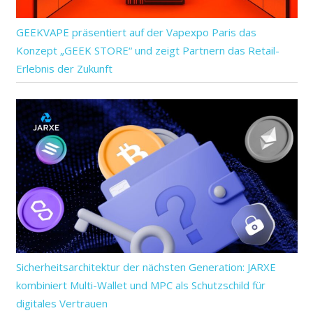
GEEKVAPE präsentiert auf der Vapexpo Paris das
Konzept „GEEK STORE“ und zeigt Partnern das Retail-
Erlebnis der Zukunft
Sicherheitsarchitektur der nächsten Generation: JARXE
kombiniert Multi-Wallet und MPC als Schutzschild für
digitales Vertrauen