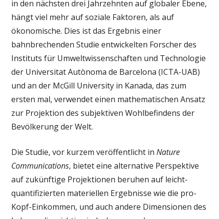
in den nächsten drei Jahrzehnten auf globaler Ebene,
menschliche
Wohlbefinden
hängt viel mehr auf soziale Faktoren, als auf
zu
ökonomische. Dies ist das Ergebnis einer
richten
bahnbrechenden Studie entwickelten Forscher des
mehr
Instituts für Umweltwissenschaften und Technologie
auf
der Universitat Autònoma de Barcelona (ICTA-UAB)
soziale
und an der McGill University in Kanada, das zum
Faktoren
als
ersten mal, verwendet einen mathematischen Ansatz
wirtschaftliche
zur Projektion des subjektiven Wohlbefindens der
Faktoren
Bevölkerung der Welt.
Die Studie, vor kurzem veröffentlicht in
Nature
Communications
, bietet eine alternative Perspektive
auf zukünftige Projektionen beruhen auf leicht-
quantifizierten materiellen Ergebnisse wie die pro-
Kopf-Einkommen, und auch andere Dimensionen des