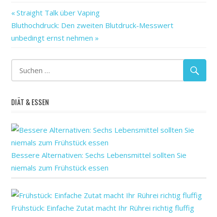
als
Vorheriger
Beitragsnavigation
Straight Talk über Vaping
änderungen
Nächster
Beitrag:
Bluthochdruck: Den zweiten Blutdruck-Messwert
auf
Beitrag:
unbedingt ernst nehmen
das
Faktoren
in
mehr
DIÄT & ESSEN
menschliche
richten
soziale
wirtschaftliche
Bessere Alternativen: Sechs Lebensmittel sollten Sie
Wohlbefinden
niemals zum Frühstück essen
zu
Zukünftige
Frühstück: Einfache Zutat macht Ihr Rührei richtig fluffig