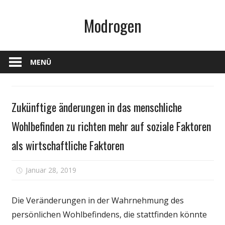
Zum
Modrogen
Inhalt
springen
MENÜ
Gesundheit
Zukünftige änderungen in das menschliche
Wohlbefinden zu richten mehr auf soziale Faktoren
als wirtschaftliche Faktoren
für
Januar 28, 2019
Kommentare deaktiviert
Zukünftige
änderungen
Die Veränderungen in der Wahrnehmung des
in
persönlichen Wohlbefindens, die stattfinden könnte
das