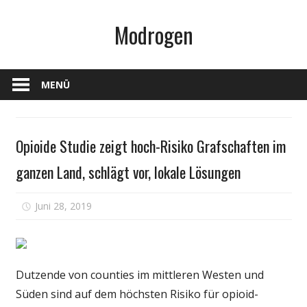
Zum
Modrogen
Inhalt
springen
MENÜ
Medikament
Opioide Studie zeigt hoch-Risiko Grafschaften im
ganzen Land, schlägt vor, lokale Lösungen
für
Juni 28, 2019
Kommentare deaktiviert
Opioide
Studie
zeigt
hoch-
Dutzende von counties im mittleren Westen und
Risiko
Süden sind auf dem höchsten Risiko für opioid-
Grafschaften