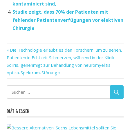
kontaminiert sind,
Studie zeigt, dass 70% der Patienten mit
fehlender Patientenverfügungen vor elektiven
Chirurgie
ganzen
Vorheriger
Beitragsnavigation
Die Technologie erlaubt es den Forschern, um zu sehen,
Grafschaften
Beitrag:
Patienten in Echtzeit Schmerzen, während in der Klinik
hoch-
Nächster
Soliris, genehmigt zur Behandlung von neuromyelitis
Risiko
Beitrag:
optica-Spektrum-Störung
im
Land
lokale
Lösungen
Opioide?
DIÄT & ESSEN
Schlägt
Studie: