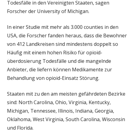
Todesfälle in den Vereinigten Staaten, sagen
im
Forscher der University of Michigan.
ganzen
Land,
In einer Studie mit mehr als 3.000 counties in den
schlägt
vor,
USA, die Forscher fanden heraus, dass die Bewohner
lokale
von 412 Landkreisen sind mindestens doppelt so
Lösungen
Häufig mit einem hohen Risiko für opioid-
überdosierung Todesfälle und die mangelnde
Anbieter, die liefern können Medikamente zur
Behandlung von opioid-Einsatz Störung.
Staaten mit zu den am meisten gefährdeten Bezirke
sind: North Carolina, Ohio, Virginia, Kentucky,
Michigan, Tennessee, Illinois, Indiana, Georgia,
Oklahoma, West Virginia, South Carolina, Wisconsin
und Florida.