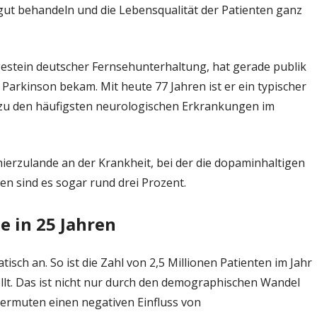
gut behandeln und die Lebensqualität der Patienten ganz
rankungen:
n
gestein deutscher Fernsehunterhaltung, hat gerade publik
che
 Parkinson bekam. Mit heute 77 Jahren ist er ein typischer
rapie
zu den häufigsten neurologischen Erkrankungen im
et
hierzulande an der Krankheit, bei der die dopaminhaltigen
en sind es sogar rund drei Prozent.
le in 25 Jahren
isch an. So ist die Zahl von 2,5 Millionen Patienten im Jahr
ellt. Das ist nicht nur durch den demographischen Wandel
vermuten einen negativen Einfluss von