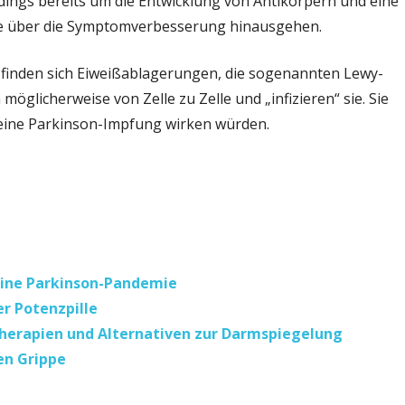
rdings bereits um die Entwicklung von Antikörpern und eine
die über die Symptomverbesserung hinausgehen.
 finden sich Eiweißablagerungen, die sogenannten Lewy-
möglicherweise von Zelle zu Zelle und „infizieren“ sie. Sie
e eine Parkinson-Impfung wirken würden.
 eine Parkinson-Pandemie
r Potenzpille
herapien und Alternativen zur Darmspiegelung
en Grippe