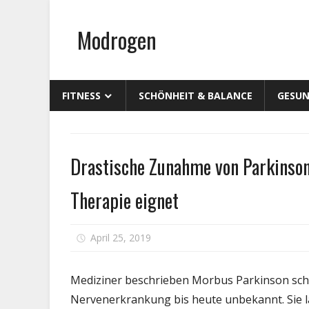
Zum
Inhalt
Modrogen
springen
FITNESS
SCHÖNHEIT & BALANCE
GESUN
Persönliche
Drastische Zunahme von Parkinson
Gesundheit
Therapie eignet
für
April 25, 2019
Kommentare deaktiviert
Dra
Zun
Mediziner beschrieben Morbus Parkinson scho
von
Nervenerkrankung bis heute unbekannt. Sie l
Par