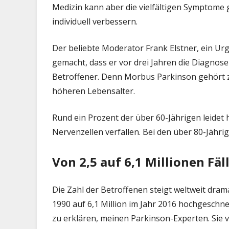
Medizin kann aber die vielfältigen Symptome 
Erk
Für
individuell verbessern.
we
sich
Der beliebte Moderator Frank Elstner, ein Ur
wel
gemacht, dass er vor drei Jahren die Diagnose
The
Betroffener. Denn Morbus Parkinson gehört 
eign
höheren Lebensalter.
Rund ein Prozent der über 60-Jährigen leidet 
Nervenzellen verfallen. Bei den über 80-Jährig
Von 2,5 auf 6,1 Millionen Fäl
Die Zahl der Betroffenen steigt weltweit dramat
1990 auf 6,1 Million im Jahr 2016 hochgeschn
zu erklären, meinen Parkinson-Experten. Sie 