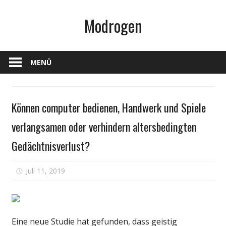
Zum
Modrogen
Inhalt
springen
MENÜ
Persönliche
Können computer bedienen, Handwerk und Spiele
Gesundheit
verlangsamen oder verhindern altersbedingten
Gedächtnisverlust?
für
Juli 11, 2019
Kommentare deaktiviert
Können
computer
bedienen,
Handwerk
Eine neue Studie hat gefunden, dass geistig