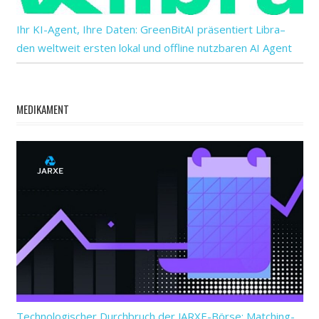
Ihr KI-Agent, Ihre Daten: GreenBitAI präsentiert Libra–
den weltweit ersten lokal und offline nutzbaren AI Agent
MEDIKAMENT
Technologischer Durchbruch der JARXE-Börse: Matching-