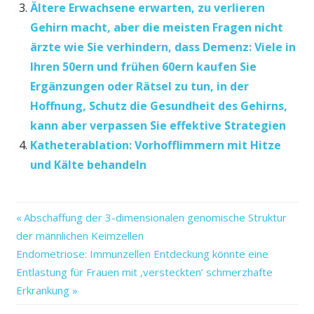
Ältere Erwachsene erwarten, zu verlieren
Gehirn macht, aber die meisten Fragen nicht
ärzte wie Sie verhindern, dass Demenz: Viele in
Ihren 50ern und frühen 60ern kaufen Sie
Ergänzungen oder Rätsel zu tun, in der
Hoffnung, Schutz die Gesundheit des Gehirns,
kann aber verpassen Sie effektive Strategien
Katheterablation: Vorhofflimmern mit Hitze
und Kälte behandeln
altersbedingten
Vorheriger
Beitragsnavigation
Abschaffung der 3-dimensionalen genomische Struktur
bedienen
Beitrag:
der männlichen Keimzellen
computer
Nächster
Endometriose: Immunzellen Entdeckung könnte eine
Gedächtnisverlust
Beitrag:
Entlastung für Frauen mit ‚versteckten‘ schmerzhafte
Handwerk
Erkrankung
können