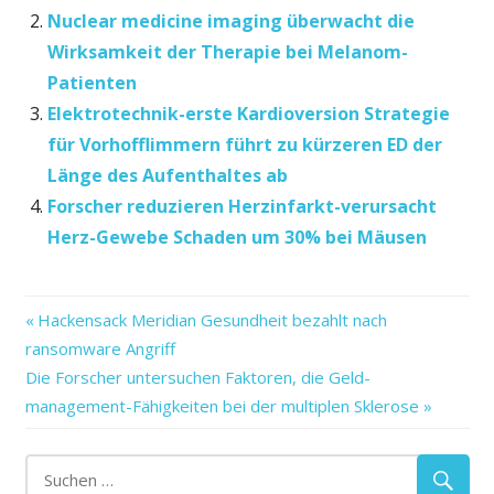
Nuclear medicine imaging überwacht die
Wirksamkeit der Therapie bei Melanom-
Patienten
Elektrotechnik-erste Kardioversion Strategie
für Vorhofflimmern führt zu kürzeren ED der
Länge des Aufenthaltes ab
Forscher reduzieren Herzinfarkt-verursacht
Herz-Gewebe Schaden um 30% bei Mäusen
bei
Vorheriger
Beitragsnavigation
Hackensack Meridian Gesundheit bezahlt nach
Medizin
Beitrag:
ransomware Angriff
Personalisierte
Nächster
Die Forscher untersuchen Faktoren, die Geld-
Vorhofflimmern
Beitrag:
management-Fähigkeiten bei der multiplen Sklerose