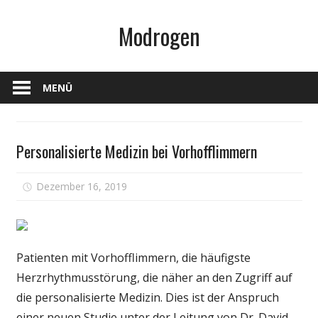
Zum
Modrogen
Inhalt
springen
MENÜ
Persönliche
Personalisierte Medizin bei Vorhofflimmern
Gesundheit
für
Dezember 16, 2019
Kommentare deaktiviert
Personalis
Medizin
bei
Vorhoffli
Patienten mit Vorhofflimmern, die häufigste
Herzrhythmusstörung, die näher an den Zugriff auf
die personalisierte Medizin. Dies ist der Anspruch
einer neuen Studie unter der Leitung von Dr. David