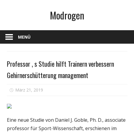
Zum
Modrogen
Inhalt
springen
MENÜ
Persönliche
Professor ‚ s Studie hilft Trainern verbessern
Gesundheit
Gehirnerschütterung management
für
März 21, 2019
Kommentare deaktiviert
Professor
‚
s
Studie
Eine neue Studie von Daniel J. Goble, Ph. D., associate
hilft
professor für Sport-Wissenschaft, erschienen im
Trainern