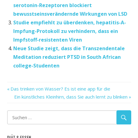
serotonin-Rezeptoren blockiert
bewusstseinsverändernde Wirkungen von LSD
Studie empfiehlt zu überdenken, hepatitis-A-
Impfung-Protokoll zu verhindern, dass ein
Impfstoff-resistenten Viren
Neue Studie zeigt, dass die Transzendentale
Meditation reduziert PTSD in South African
college-Studenten
'
Vorheriger
Beitragsnavigation
Das trinken von Wasser? Es ist eine app für die
Gehirnerschütterung
Beitrag:
Nächster
Ein künstliches Kleinhirn, dass Sie auch lernt zu blinken
hilft
Beitrag:
management
Professor
S.
DIÄT & ESSEN
Studie: