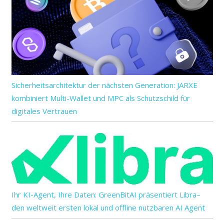
Sicherheitsarchitektur der nächsten Generation: JARXE
kombiniert Multi-Wallet und MPC als Schutzschild für
digitales Vertrauen
Ihr KI-Agent, Ihre Daten: GreenBitAI präsentiert Libra–
den weltweit ersten lokal und offline nutzbaren AI Agent