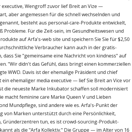
itten
 executive, Wengroff zuvor lief Breit an Vize —
ndemie
tart, aber angemessen für die schnell wechselnden und
enannt, besteht aus personal-care-Produkte entwickelt,
 Probleme. Für die Zeit-sein, im Gesundheitswesen und
odukte auf Arfa's-web site und speichern Sie Sie für $2,50
rchschnittliche Verbraucher kann auch in der gratis-
, dass Sie "gemeinsame eine Nachricht von kindness" auf
n. "Wir didn't das Gefühl, dass bringt einen kommerziellen
te WWD. Davis ist der ehemalige Präsident und chief
 ein ehemaliger media executive — lief Sie Breit an Vice vor
st die neueste Marke Inkubator schaffen soll modernisiert
ie macht feminine care Marke Queen V und Lieben
nd Mundpflege, sind andere wie es. Arfa's-Punkt der
ung von Marken unterstützt durch eine Persönlichkeit,
n, Gründerzentren tun, es ist crowd-sourcing-Produkt-
nnt als die "Arfa Kollektiv." Die Gruppe — im Alter von 16