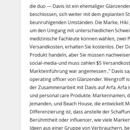
Inm
die duo — Davis ist ein ehemaliger Glänzender
Pa
beschlossen, sich weiter mit dem geplanten S
beunruhigenden Umständen. Die Marke, Hiki g
um den Umgang mit unterschiedlichen Schweiß
medizinische Fachleute können wählen, zwei Pr
Versandkosten, erhalten Sie kostenlos. Der Du
Produkt handeln, aber Sie müssen nachweisen
social-media-und muss zahlen $5 Versandkoste
Markteinführung war angemessen ," Davis sag
operating officer von Glänzender. Wengroff ist
der Zusammenarbeit mit Davis auf Arfa. Arfa i
und personal care Produkte. Markennamen, d
Jemanden, und Beach House, die entwickelt Mo
Differenzierung ist, dass anstelle der Schaff
Berühmtheit oder influencer, wie viele Marke
Ideen aus einer Gruppe von Verbrauchern, beka