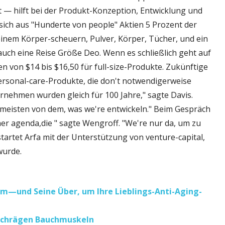
t — hilft bei der Produkt-Konzeption, Entwicklung und
ie sich aus "Hunderte von people" Aktien 5 Prozent der
einem Körper-scheuern, Pulver, Körper, Tücher, und ein
 auch eine Reise Größe Deo. Wenn es schließlich geht auf
en von $14 bis $16,50 für full-size-Produkte. Zukünftige
ersonal-care-Produkte, die don't notwendigerweise
rnehmen wurden gleich für 100 Jahre," sagte Davis.
ie meisten von dem, was we're entwickeln." Beim Gespräch
iner agenda,die " sagte Wengroff. "We're nur da, um zu
tartet Arfa mit der Unterstützung von venture-capital,
n wurde.
rum—und Seine Über, um Ihre Lieblings-Anti-Aging-
 schrägen Bauchmuskeln