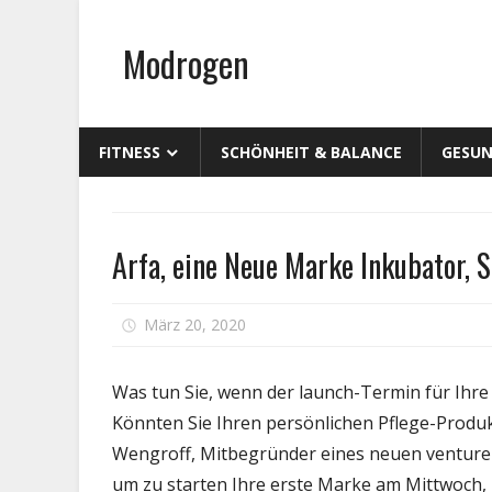
Zum
Inhalt
Modrogen
springen
FITNESS
SCHÖNHEIT & BALANCE
GESUN
Schönheit
Arfa, eine Neue Marke Inkubator, 
&
Balance
für
März 20, 2020
Kommentare deaktiviert
Arf
ein
Was tun Sie, wenn der launch-Termin für Ihre
Ne
Könnten Sie Ihren persönlichen Pflege-Produk
Ma
Wengroff, Mitbegründer eines neuen venture
Ink
Sta
um zu starten Ihre erste Marke am Mittwoch, 