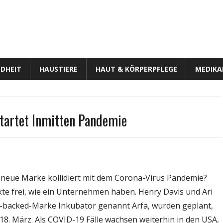
DHEIT
HAUSTIERE
HAUT & KÖRPERPFLEGE
MEDIK
Startet Inmitten Pandemie
a,
e
 neue Marke kollidiert mit dem Corona-Virus Pandemie?
ue
te frei, wie ein Unternehmen haben. Henry Davis und Ari
rke
-backed-Marke Inkubator genannt Arfa, wurden geplant,
ubator,
rtet
18. März. Als COVID-19 Fälle wachsen weiterhin in den USA,