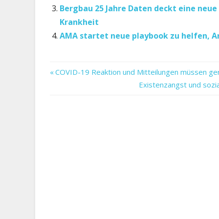
Bergbau 25 Jahre Daten deckt eine neue
Krankheit
AMA startet neue playbook zu helfen, A
Arfa
Vorheriger
Beitragsnavigation
COVID-19 Reaktion und Mitteilungen müssen geri
eine
Beitrag:
Nächster
Existenzangst und sozia
Inkubator
Beitrag:
inmitten
Marke
Neue
Pandemie
startet