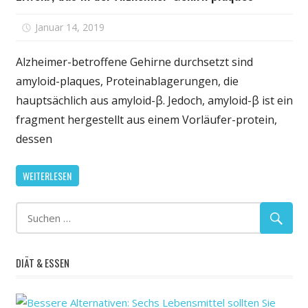
für
Januar 14, 2019
Kommentare deaktiviert
Forscher
beantworten
Alzheimer-betroffene Gehirne durchsetzt sind
Jahrzehnte
amyloid-plaques, Proteinablagerungen, die
alte
hauptsächlich aus amyloid-β. Jedoch, amyloid-β ist ein
Frage
fragment hergestellt aus einem Vorläufer-protein,
über
dessen
Eiweiß,
das
WEITERLESEN
in
der
Alzheimer-
Gehirn
plaques
DIÄT & ESSEN