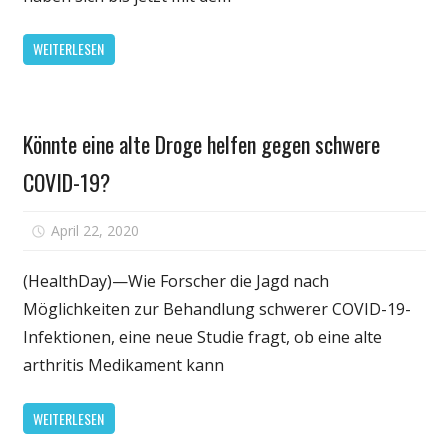
Patienten:
Palmer
WEITERLESEN
erhält
Morddrohungen
Gesundheit
Könnte eine alte Droge helfen gegen schwere
COVID-19?
für
April 22, 2020
Kommentare deaktiviert
Könnte
eine
(HealthDay)—Wie Forscher die Jagd nach
alte
Möglichkeiten zur Behandlung schwerer COVID-19-
Droge
Infektionen, eine neue Studie fragt, ob eine alte
helfen
arthritis Medikament kann
gegen
schwere
WEITERLESEN
COVID-
19?