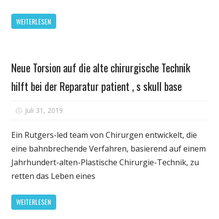
Technik
WEITERLESEN
hilft
bei
der
Persönliche
Reparatur
Neue Torsion auf die alte chirurgische Technik
Gesundheit
patient
‚
hilft bei der Reparatur patient ‚ s skull base
s
skull
für
Juli 31, 2019
Kommentare deaktiviert
base:
Neue
Neue
Torsion
Ein Rutgers-led team von Chirurgen entwickelt, die
Technik
auf
eine bahnbrechende Verfahren, basierend auf einem
mit
die
Jahrhundert-alten-Plastische Chirurgie-Technik, zu
einer
alte
retten das Leben eines
Klappe
chirurgische
von
Technik
der
WEITERLESEN
hilft
Stirn
bei