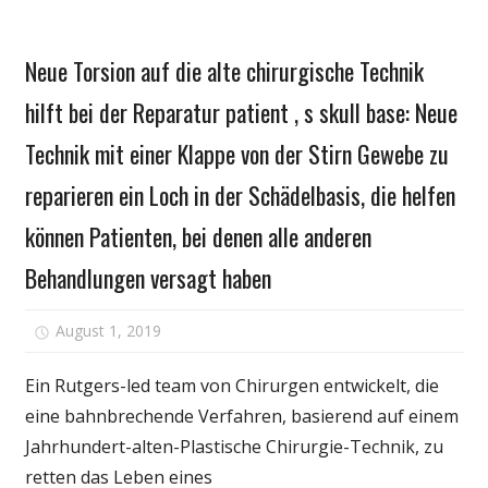
Gesundheit
Neue Torsion auf die alte chirurgische Technik
hilft bei der Reparatur patient ‚ s skull base: Neue
Technik mit einer Klappe von der Stirn Gewebe zu
reparieren ein Loch in der Schädelbasis, die helfen
können Patienten, bei denen alle anderen
Behandlungen versagt haben
für
August 1, 2019
Kommentare deaktiviert
Neue
Torsion
Ein Rutgers-led team von Chirurgen entwickelt, die
auf
eine bahnbrechende Verfahren, basierend auf einem
die
Jahrhundert-alten-Plastische Chirurgie-Technik, zu
alte
retten das Leben eines
chirurgische