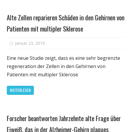
Gewebe
der
zu
Persönliche
Reparatur
Alte Zellen reparieren Schäden in den Gehirnen von
reparieren
Gesundheit
patient
ein
‚
Patienten mit multipler Sklerose
Loch
s
in
skull
für
Januar 23, 2019
Kommentare deaktiviert
der
base
Alte
Schädelbasis,
Zellen
Eine neue Studie zeigt, dass es eine sehr begrenzte
die
reparieren
helfen
regeneration der Zellen in den Gehirnen von
Schäden
können
Patienten mit multipler Sklerose
in
Patienten,
den
bei
WEITERLESEN
Gehirnen
denen
von
alle
Patienten
anderen
Persönliche
mit
Behandlungen
Forscher beantworten Jahrzehnte alte Frage über
Gesundheit
multipler
versagt
Eiweiß, das in der Alzheimer-Gehirn plaques
Sklerose
haben