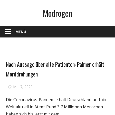
Zum
Modrogen
Inhalt
springen
MENÜ
Gesundheit
Nach Aussage über alte Patienten: Palmer erhält
Morddrohungen
für
Mai 7, 2020
Kommentare deaktiviert
Nach
Aussage
Die Coronavirus-Pandemie hält Deutschland und die
über
Welt aktuell in Atem: Rund 3,7 Millionen Menschen
alte
haben sich bis jetzt mit dem