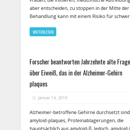
Frauen, die initiieren, medizinische Abtreibung
aber entscheiden, zu stoppen in der Mitte der
Behandlung kann mit einem Risiko für schwe
WEITERLESEN
Persönliche
Forscher beantworten Jahrzehnte alte Frag
Gesundheit
über Eiweiß, das in der Alzheimer-Gehirn
plaques
fü
Januar 14, 2019
Kommentare deaktiviert
F
b
Alzheimer-betroffene Gehirne durchsetzt sind
Ja
amyloid-plaques, Proteinablagerungen, die
al
hauptsächlich aus amyloid-β. Jedoch, amyloid-β