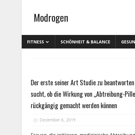
Zum
Inhalt
Modrogen
springen
FITNESS
SCHÖNHEIT & BALANCE
GESUN
Gesundheit
Der erste seiner Art Studie zu beantworten
sucht, ob die Wirkung von „Abtreibung-Pille
rückgängig gemacht werden können
Dezember 6, 2019
Kommentare deaktivier