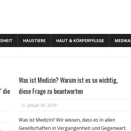
DHEIT
HAUSTIERE
HAUT & KÖRPERPFLEGE
MEDIK
Gesundheit
Was ist Medizin? Warum ist es so wichtig,
‘ die
diese Frage zu beantworten
für
Januar 30, 2019
Kommentare deaktiviert
Was
für
t
ist
Was ist Medizin? Wir wissen, dass es in allen
Der
Medizin
Gesellschaften in Vergangenheit und Gegenwart.
erste