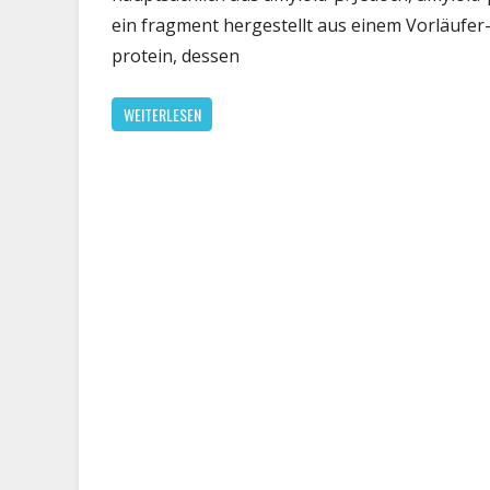
F
ein fragment hergestellt aus einem Vorläufer
ü
protein, dessen
Ei
d
WEITERLESEN
in
d
Al
G
p