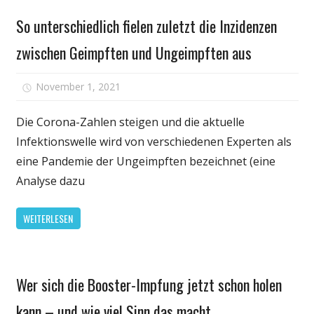
Gesundheit
die
So unterschiedlich fielen zuletzt die Inzidenzen
Antworten
zwischen Geimpften und Ungeimpften aus
für
November 1, 2021
Kommentare deaktiviert
So
unterschied
Die Corona-Zahlen steigen und die aktuelle
fielen
Infektionswelle wird von verschiedenen Experten als
zuletzt
eine Pandemie der Ungeimpften bezeichnet (eine
die
Analyse dazu
Inzidenzen
zwischen
WEITERLESEN
Geimpften
und
Ungeimpft
Gesundheit
aus
Wer sich die Booster-Impfung jetzt schon holen
kann – und wie viel Sinn das macht