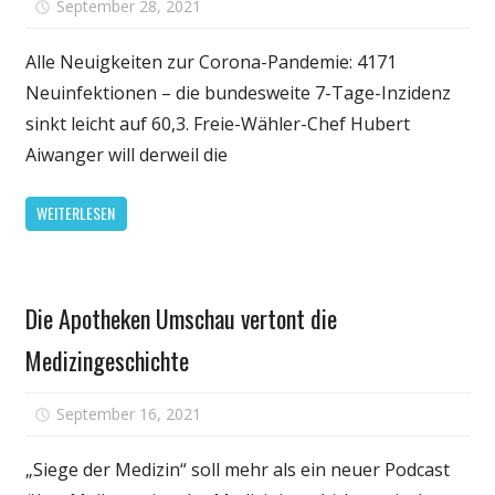
für
September 28, 2021
Kommentare deaktiviert
Konseque
die
Alle Neuigkeiten zur Corona-Pandemie: 4171
wehtun:
Neuinfektionen – die bundesweite 7-Tage-Inzidenz
Ärzte
sinkt leicht auf 60,3. Freie-Wähler-Chef Hubert
fordern
Aiwanger will derweil die
Impfpflich
für
WEITERLESEN
Lehrer
und
Pflegekrä
Gesundheit
Die Apotheken Umschau vertont die
Medizingeschichte
für
September 16, 2021
Kommentare deaktiviert
Die
Apotheke
„Siege der Medizin“ soll mehr als ein neuer Podcast
Umschau