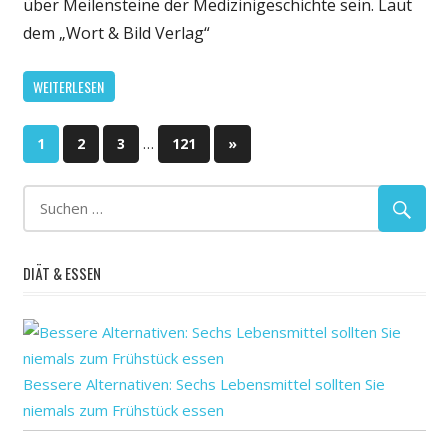
über Meilensteine der Medizinigeschichte sein. Laut
vertont
dem „Wort & Bild Verlag“
die
Medizinge
WEITERLESEN
Seitennummerierung
…
Nächste
1
2
3
121
»
Beiträge
der
Beiträge
DIÄT & ESSEN
Bessere Alternativen: Sechs Lebensmittel sollten Sie
niemals zum Frühstück essen