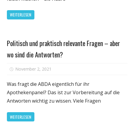
Haare
fettig?
WEITERLESEN
Fünf
Mythen
rund
Gesundheit
ums
Politisch und praktisch relevante Fragen – aber
Haarewasc
wo sind die Antworten?
für
November 2, 2021
Kommentare deaktiviert
Politisch
und
Was fragt die ABDA eigentlich für ihr
praktisch
Apothekenpanel? Das ist zur Vorbereitung auf die
relevante
Antworten wichtig zu wissen. Viele Fragen
Fragen
–
WEITERLESEN
aber
wo
sind