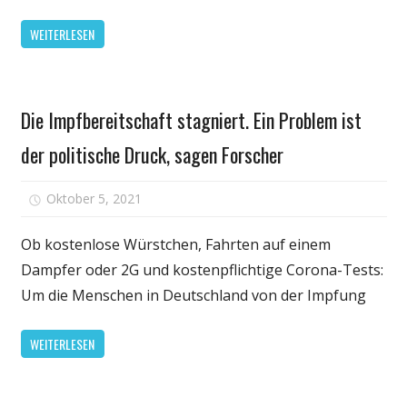
WEITERLESEN
Gesundheit
Die Impfbereitschaft stagniert. Ein Problem ist
der politische Druck, sagen Forscher
für
Oktober 5, 2021
Kommentare deaktiviert
Die
Impfbereitsch
Ob kostenlose Würstchen, Fahrten auf einem
stagniert.
Dampfer oder 2G und kostenpflichtige Corona-Tests:
Ein
Um die Menschen in Deutschland von der Impfung
Problem
ist
WEITERLESEN
der
politische
Druck,