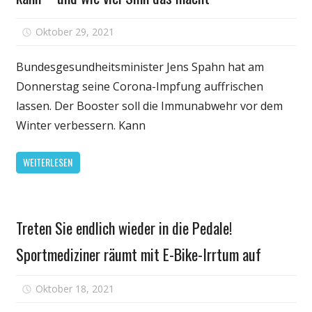
für
Oktober 29, 2021
Kommentare deaktiviert
Wer
sich
Bundesgesundheitsminister Jens Spahn hat am
die
Donnerstag seine Corona-Impfung auffrischen
Booster-
lassen. Der Booster soll die Immunabwehr vor dem
Impfung
Winter verbessern. Kann
jetzt
schon
WEITERLESEN
holen
kann
–
Gesundheit
und
Treten Sie endlich wieder in die Pedale!
wie
viel
Sportmediziner räumt mit E-Bike-Irrtum auf
Sinn
das
für
Oktober 18, 2021
Kommentare deaktiviert
macht
Treten