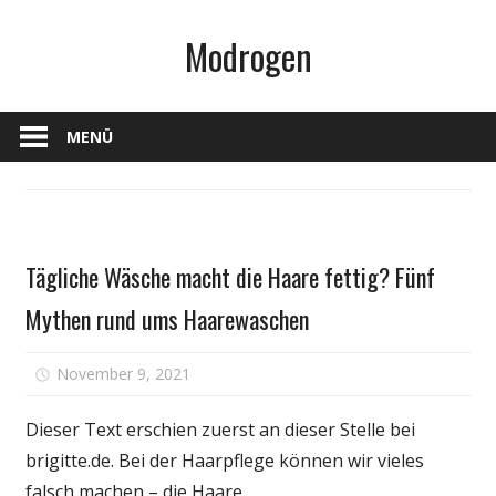
Zum
Modrogen
Inhalt
springen
MENÜ
Gesundheit
Tägliche Wäsche macht die Haare fettig? Fünf
Mythen rund ums Haarewaschen
für
November 9, 2021
Kommentare deaktiviert
Tägliche
Wäsche
Dieser Text erschien zuerst an dieser Stelle bei
macht
brigitte.de. Bei der Haarpflege können wir vieles
die
falsch machen – die Haare