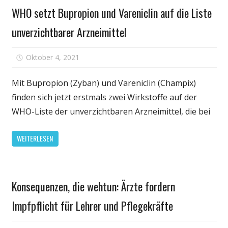
Gesundheit
sagen
WHO setzt Bupropion und Vareniclin auf die Liste
Forscher
unverzichtbarer Arzneimittel
für
Oktober 4, 2021
Kommentare deaktiviert
WHO
setzt
Mit Bupropion (Zyban) und Vareniclin (Champix)
Bupropion
finden sich jetzt erstmals zwei Wirkstoffe auf der
und
WHO-Liste der unverzichtbaren Arzneimittel, die bei
Vareniclin
auf
WEITERLESEN
die
Liste
unverzichtbar
Gesundheit
Arzneimittel
Konsequenzen, die wehtun: Ärzte fordern
Impfpflicht für Lehrer und Pflegekräfte