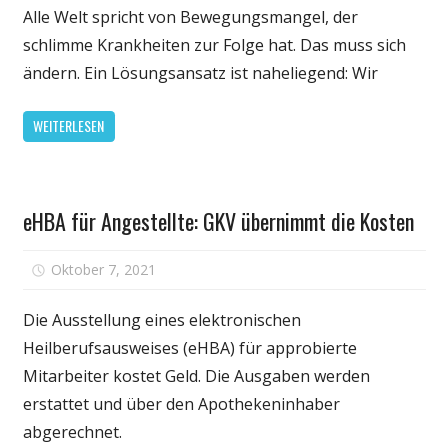
Sie
Alle Welt spricht von Bewegungsmangel, der
endlich
schlimme Krankheiten zur Folge hat. Das muss sich
wieder
ändern. Ein Lösungsansatz ist naheliegend: Wir
in
die
WEITERLESEN
Pedale!
Sportmedizi
räumt
Gesundheit
mit
eHBA für Angestellte: GKV übernimmt die Kosten
E-
Bike-
für
Oktober 7, 2021
Kommentare deaktiviert
Irrtum
eHBA
auf
für
Die Ausstellung eines elektronischen
Angestellte:
Heilberufsausweises (eHBA) für approbierte
GKV
Mitarbeiter kostet Geld. Die Ausgaben werden
übernimmt
erstattet und über den Apothekeninhaber
die
abgerechnet.
Kosten