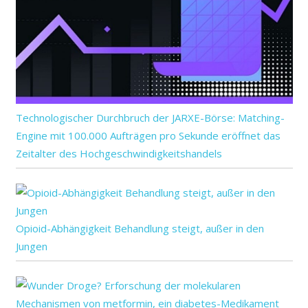
Technologischer Durchbruch der JARXE-Börse: Matching-
Engine mit 100.000 Aufträgen pro Sekunde eröffnet das
Zeitalter des Hochgeschwindigkeitshandels
Opioid-Abhängigkeit Behandlung steigt, außer in den
Jungen