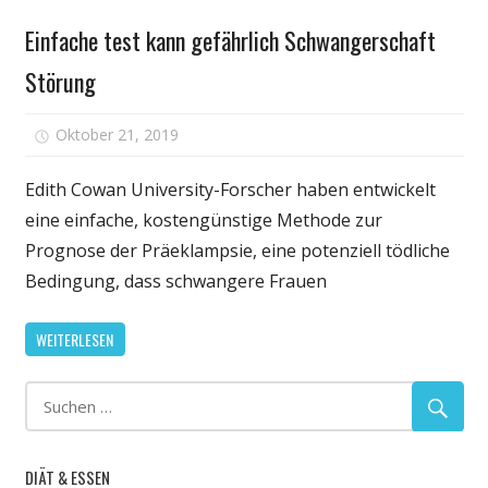
Gesundheit
Gesundheit
Einfache test kann gefährlich Schwangerschaft
des
Störung
Herzens
für
Oktober 21, 2019
Kommentare deaktiviert
Einfache
test
Edith Cowan University-Forscher haben entwickelt
kann
eine einfache, kostengünstige Methode zur
gefährlich
Prognose der Präeklampsie, eine potenziell tödliche
Schwangers
Bedingung, dass schwangere Frauen
Störung
WEITERLESEN
DIÄT & ESSEN