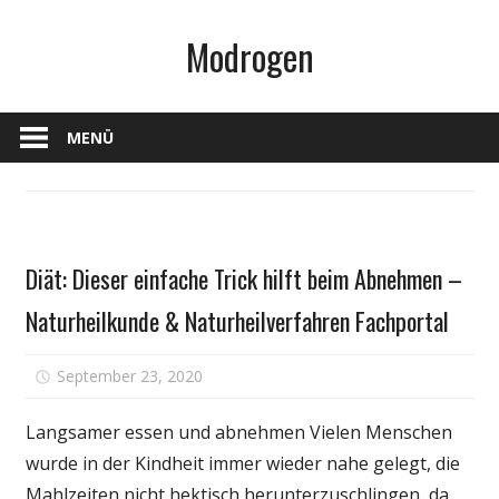
Zum
Modrogen
Inhalt
springen
MENÜ
Gesundheit
Diät: Dieser einfache Trick hilft beim Abnehmen –
Naturheilkunde & Naturheilverfahren Fachportal
für
September 23, 2020
Kommentare deaktiviert
Diät:
Dieser
Langsamer essen und abnehmen Vielen Menschen
einfache
wurde in der Kindheit immer wieder nahe gelegt, die
Trick
Mahlzeiten nicht hektisch herunterzuschlingen, da