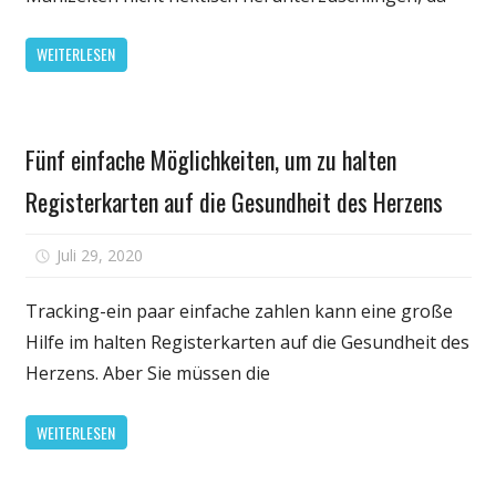
hilft
beim
WEITERLESEN
Abnehme
–
Naturheil
Gesundheit
&
Fünf einfache Möglichkeiten, um zu halten
Naturheil
Registerkarten auf die Gesundheit des Herzens
Fachporta
für
Juli 29, 2020
Kommentare deaktiviert
Fünf
einfache
Tracking-ein paar einfache zahlen kann eine große
Möglichkeiten,
Hilfe im halten Registerkarten auf die Gesundheit des
um
Herzens. Aber Sie müssen die
zu
halten
WEITERLESEN
Registerkarten
auf
die