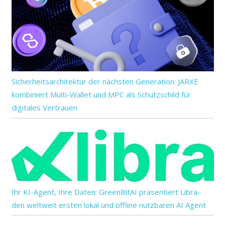
Sicherheitsarchitektur der nächsten Generation: JARXE
kombiniert Multi-Wallet und MPC als Schutzschild für
digitales Vertrauen
Ihr KI-Agent, Ihre Daten: GreenBitAI präsentiert Libra–
den weltweit ersten lokal und offline nutzbaren AI Agent