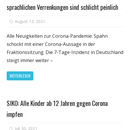
sprachlichen Verrenkungen sind schlicht peinlich
für
August 13, 2021
Kommentare deaktiviert
Kubicki
ätzt
Alle Neuigkeiten zur Corona-Pandemie: Spahn
gegen
schockt mit einer Corona-Aussage in der
Corona-
Fraktionssitzung. Die 7-Tage-Inzidenz in Deutschland
Politik:
steigt immer weiter –
Die
sprachlichen
WEITERLESEN
Verrenkungen
sind
schlicht
Gesundheit
peinlich
SIKO: Alle Kinder ab 12 Jahren gegen Corona
impfen
für
Juli 30, 2021
Kommentare deaktiviert