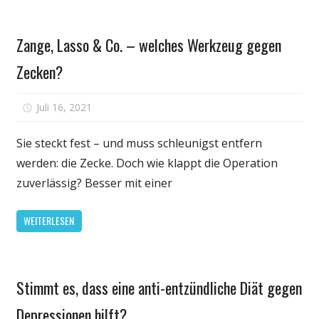
Fältchen
Gesundheit
Zange, Lasso & Co. – welches Werkzeug gegen
Zecken?
für
Juli 16, 2021
Kommentare deaktiviert
Zange,
Lasso
Sie steckt fest – und muss schleunigst entfern
&
werden: die Zecke. Doch wie klappt die Operation
Co.
zuverlässig? Besser mit einer
–
welches
WEITERLESEN
Werkzeug
gegen
Zecken?
Gesundheit
Stimmt es, dass eine anti-entzündliche Diät gegen
Depressionen hilft?