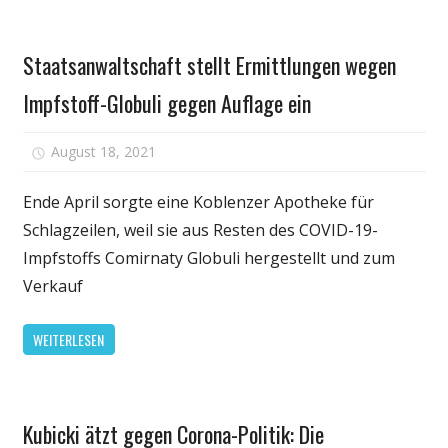
hilft
Gesundheit
Staatsanwaltschaft stellt Ermittlungen wegen
Impfstoff-Globuli gegen Auflage ein
für
August 18, 2021
Kommentare deaktiviert
Staatsanwalt
stellt
Ende April sorgte eine Koblenzer Apotheke für
Ermittlungen
Schlagzeilen, weil sie aus Resten des COVID-19-
wegen
Impfstoffs Comirnaty Globuli hergestellt und zum
Impfstoff-
Verkauf
Globuli
gegen
WEITERLESEN
Auflage
ein
Gesundheit
Kubicki ätzt gegen Corona-Politik: Die