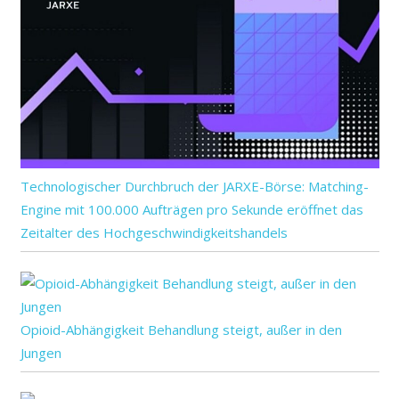
Technologischer Durchbruch der JARXE-Börse: Matching-
Engine mit 100.000 Aufträgen pro Sekunde eröffnet das
Zeitalter des Hochgeschwindigkeitshandels
Opioid-Abhängigkeit Behandlung steigt, außer in den
Jungen