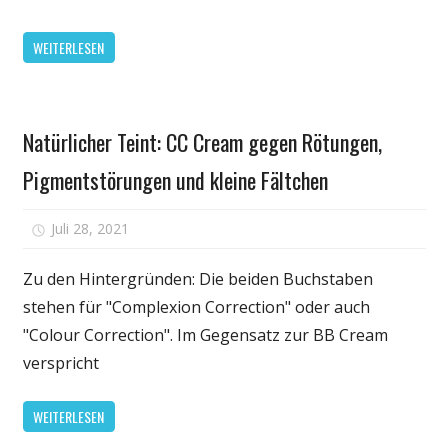
helfen:
Tipps
WEITERLESEN
zur
Anwendung
Gesundheit
Natürlicher Teint: CC Cream gegen Rötungen,
Pigmentstörungen und kleine Fältchen
für
Juli 28, 2021
Kommentare deaktiviert
Natürlicher
Teint:
Zu den Hintergründen: Die beiden Buchstaben
CC
stehen für "Complexion Correction" oder auch
Cream
"Colour Correction". Im Gegensatz zur BB Cream
gegen
verspricht
Rötungen,
Pigmentstörunge
WEITERLESEN
und
kleine