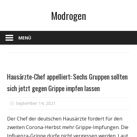
Zum
Modrogen
Inhalt
springen
MENÜ
Gesundheit
Hausärzte-Chef appelliert: Sechs Gruppen sollten
sich jetzt gegen Grippe impfen lassen
für
September 14, 2021
Kommentare deaktiviert
Hausärzt
Chef
Der Chef der deutschen Hausärzte fordert für den
appelliert:
zweiten Corona-Herbst mehr Grippe-Impfungen. Die
Sechs
Influenza-Grippe dürfe nicht vergessen werden. Laut