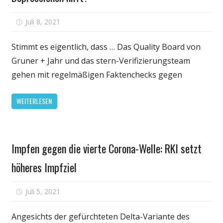
für
Juli 8, 2021
Kommentare deaktiviert
Stimmt
es,
Stimmt es eigentlich, dass … Das Quality Board von
dass
Gruner + Jahr und das stern-Verifizierungsteam
eine
gehen mit regelmäßigen Faktenchecks gegen
anti-
entzündliche
WEITERLESEN
Diät
gegen
Depressionen
Gesundheit
hilft?
Impfen gegen die vierte Corona-Welle: RKI setzt
höheres Impfziel
für
Juli 5, 2021
Kommentare deaktiviert
Impfen
gegen
Angesichts der gefürchteten Delta-Variante des