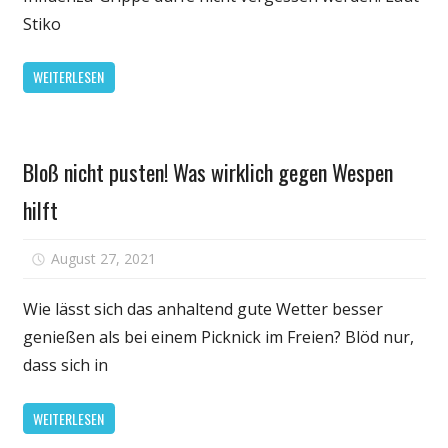
Gruppen
Stiko
sollten
sich
WEITERLESEN
jetzt
gegen
Grippe
Gesundheit
impfen
Bloß nicht pusten! Was wirklich gegen Wespen
lassen
hilft
für
August 27, 2021
Kommentare deaktiviert
Bloß
nicht
Wie lässt sich das anhaltend gute Wetter besser
pusten!
genießen als bei einem Picknick im Freien? Blöd nur,
Was
dass sich in
wirklich
gegen
WEITERLESEN
Wespen