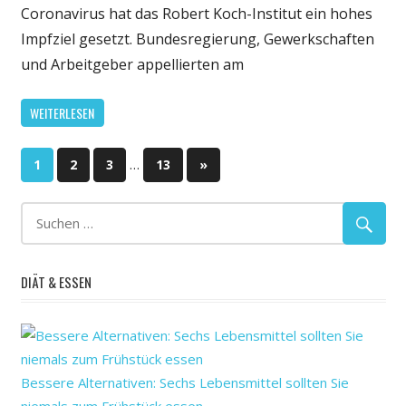
die
Coronavirus hat das Robert Koch-Institut ein hohes
vierte
Impfziel gesetzt. Bundesregierung, Gewerkschaften
Corona-
und Arbeitgeber appellierten am
Welle:
RKI
WEITERLESEN
setzt
höheres
Seitennummerierung
Impfziel
…
Nächste
1
2
3
13
»
Beiträge
der
Beiträge
DIÄT & ESSEN
Bessere Alternativen: Sechs Lebensmittel sollten Sie
niemals zum Frühstück essen