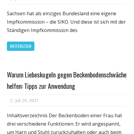
SIKO:
Alle
Sachsen hat als einziges Bundesland eine eigene
Kinder
Impfkommission – die SIKO. Und diese ist sich mit der
ab
Ständigen Impfkommission des
12
Jahren
WEITERLESEN
gegen
Corona
impfen
Gesundheit
Warum Liebeskugeln gegen Beckenbodenschwäche
helfen: Tipps zur Anwendung
für
Juli 29, 2021
Kommentare deaktiviert
Warum
Liebeskugeln
Inhaltsverzeichnis Der Beckenboden einer Frau hat
gegen
drei verschiedene Funktionen: Er wird angespannt,
Beckenbodensch
um Harn und Stuhl zurückzuhalten oder auch beim