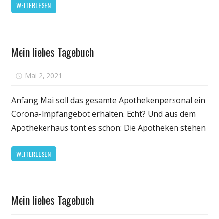
WEITERLESEN
Gesundheit
Mein liebes Tagebuch
für
Mai 2, 2021
Kommentare deaktiviert
Mein
liebes
Anfang Mai soll das gesamte Apothekenpersonal ein
Tagebuch
Corona-Impfangebot erhalten. Echt? Und aus dem
Apothekerhaus tönt es schon: Die Apotheken stehen
WEITERLESEN
Gesundheit
Mein liebes Tagebuch