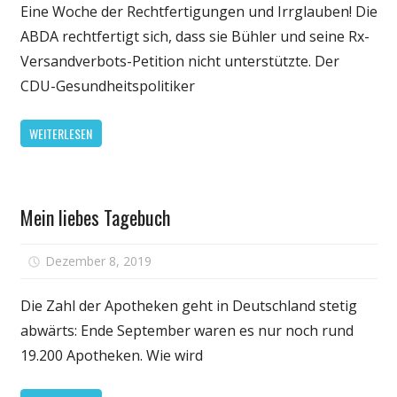
liebes
Eine Woche der Rechtfertigungen und Irrglauben! Die
Tagebuch
ABDA rechtfertigt sich, dass sie Bühler und seine Rx-
Versandverbots-Petition nicht unterstützte. Der
CDU-Gesundheitspolitiker
WEITERLESEN
Gesundheit
Mein liebes Tagebuch
für
Dezember 8, 2019
Kommentare deaktiviert
Mein
liebes
Die Zahl der Apotheken geht in Deutschland stetig
Tagebuch
abwärts: Ende September waren es nur noch rund
19.200 Apotheken. Wie wird