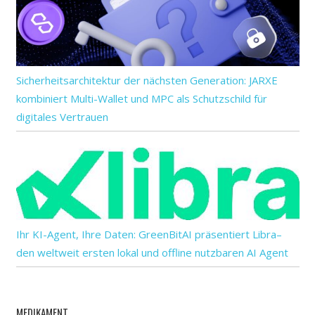
Sicherheitsarchitektur der nächsten Generation: JARXE
kombiniert Multi-Wallet und MPC als Schutzschild für
digitales Vertrauen
Ihr KI-Agent, Ihre Daten: GreenBitAI präsentiert Libra–
den weltweit ersten lokal und offline nutzbaren AI Agent
MEDIKAMENT