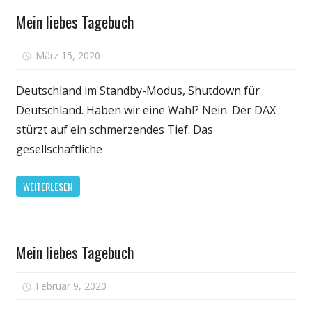
Gesundheit
Mein liebes Tagebuch
für
März 15, 2020
Kommentare deaktiviert
Mein
liebes
Deutschland im Standby-Modus, Shutdown für
Tagebuch
Deutschland. Haben wir eine Wahl? Nein. Der DAX
stürzt auf ein schmerzendes Tief. Das
gesellschaftliche
WEITERLESEN
Gesundheit
Mein liebes Tagebuch
für
Februar 9, 2020
Kommentare deaktiviert
Mein