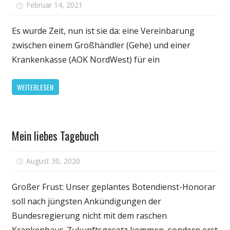
für
Februar 14, 2021
Kommentare deaktiviert
Mein
liebes
Es wurde Zeit, nun ist sie da: eine Vereinbarung
Tagebuch
zwischen einem Großhändler (Gehe) und einer
Krankenkasse (AOK NordWest) für ein
WEITERLESEN
Gesundheit
Mein liebes Tagebuch
für
August 30, 2020
Kommentare deaktiviert
Mein
liebes
Großer Frust: Unser geplantes Botendienst-Honorar
Tagebuch
soll nach jüngsten Ankündigungen der
Bundesregierung nicht mit dem raschen
Krankenhaus-Zukunftsgesetz kommen, sondern erst