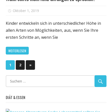
Und
Sie
für
Oktober 1, 2019
Kommentare deaktiviert
Sind
Wann
Auch
sollte
Kinder entwickeln sich in unterschiedlicher Höhe in
Mein
mein
allen Arten von Möglichkeiten, aus, wenn Sie Ihre
Favorit
Kind
ersten Schritte an, wenn Sie
anfangen
zu
WEITERLESEN
sprechen?
Seitennummerierung
Nächste
1
2
»
Beiträge
der
Beiträge
DIÄT & ESSEN