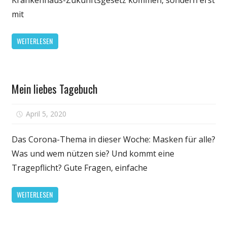
mit
WEITERLESEN
Gesundheit
Mein liebes Tagebuch
für
April 5, 2020
Kommentare deaktiviert
Mein
liebes
Das Corona-Thema in dieser Woche: Masken für alle?
Tagebuch
Was und wem nützen sie? Und kommt eine
Tragepflicht? Gute Fragen, einfache
WEITERLESEN