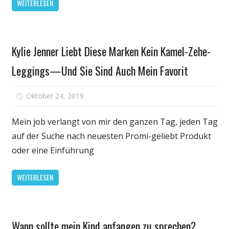
WEITERLESEN
Schönheit
Kylie Jenner Liebt Diese Marken Kein Kamel-Zehe-
& Balance
Leggings—Und Sie Sind Auch Mein Favorit
für
Oktober 24, 2019
Kommentare deaktiviert
Kylie
Jenner
Mein job verlangt von mir den ganzen Tag, jeden Tag
Liebt
auf der Suche nach neuesten Promi-geliebt Produkt
Diese
oder eine Einführung
Marken
Kein
WEITERLESEN
Kamel-
Zehe-
Leggings
Kinder
—
Wann sollte mein Kind anfangen zu sprechen?
Gesundheit