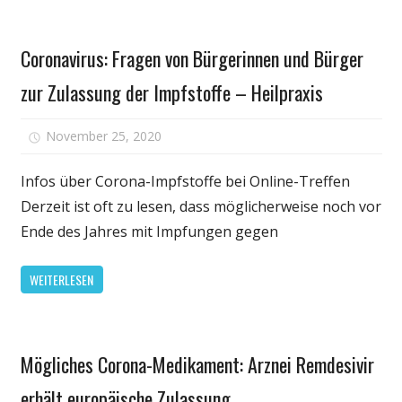
für
Gesundheit
Senioren
Coronavirus: Fragen von Bürgerinnen und Bürger
zur Zulassung der Impfstoffe – Heilpraxis
für
November 25, 2020
Kommentare deaktiviert
Coronavir
Fragen
Infos über Corona-Impfstoffe bei Online-Treffen
von
Derzeit ist oft zu lesen, dass möglicherweise noch vor
Bürgerinn
Ende des Jahres mit Impfungen gegen
und
Bürger
WEITERLESEN
zur
Zulassun
der
Gesundheit
Impfstoff
Mögliches Corona-Medikament: Arznei Remdesivir
–
erhält europäische Zulassung
Heilpraxis