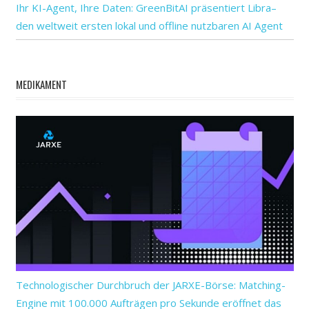
Ihr KI-Agent, Ihre Daten: GreenBitAI präsentiert Libra–
den weltweit ersten lokal und offline nutzbaren AI Agent
MEDIKAMENT
Technologischer Durchbruch der JARXE-Börse: Matching-
Engine mit 100.000 Aufträgen pro Sekunde eröffnet das