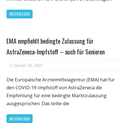
von
Corona-
WEITERLESEN
Impfstoff
für
Kinder
Gesundheit
beantrag
EMA empfiehlt bedingte Zulassung für
AstraZeneca-Impfstoff – auch für Senioren
für
Januar 29, 2021
Kommentare deaktiviert
EMA
empfiehlt
Die Europäische Arzneimittelagentur (EMA) hat für
bedingte
den COVID-19-Impfstoff von AstraZeneca die
Zulassung
Empfehlung für eine bedingte Marktzulassung
für
ausgesprochen. Das teilte die
AstraZeneca-
Impfstoff
WEITERLESEN
–
auch