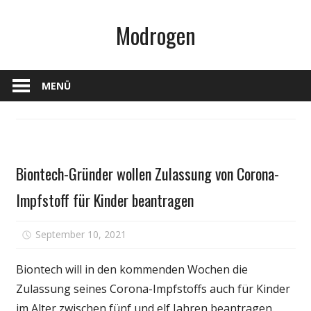
Zum
Modrogen
Inhalt
springen
MENÜ
Gesundheit
Biontech-Gründer wollen Zulassung von Corona-
Impfstoff für Kinder beantragen
für
September 10, 2021
Kommentare deaktiviert
Biontech-
Gründer
Biontech will in den kommenden Wochen die
wollen
Zulassung seines Corona-Impfstoffs auch für Kinder
Zulassun
im Alter zwischen fünf und elf Jahren beantragen.