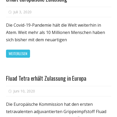
für
Juli 3, 2020
Kommentare deaktiviert
Mögliches
Corona-
Die Covid-19-Pandemie hält die Welt weiterhin in
Medikament:
Atem. Weit mehr als 10 Millionen Menschen haben
Arznei
sich bisher mit dem neuartigen
Remdesivir
erhält
WEITERLESEN
europäische
Zulassung
Gesundheit
Fluad Tetra erhält Zulassung in Europa
für
Juni 10, 2020
Kommentare deaktiviert
Fluad
Tetra
Die Europäische Kommission hat den ersten
erhält
tetravalenten adjuvantierten Grippeimpfstoff Fluad
Zulassung