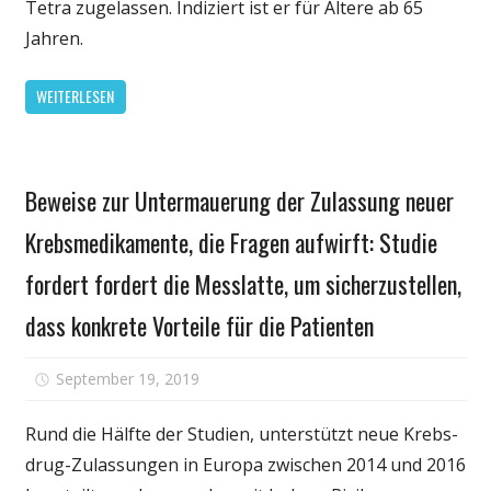
Tetra zugelassen. Indiziert ist er für Ältere ab 65
in
Jahren.
Europa
WEITERLESEN
Gesundheit
Beweise zur Untermauerung der Zulassung neuer
Krebsmedikamente, die Fragen aufwirft: Studie
fordert fordert die Messlatte, um sicherzustellen,
dass konkrete Vorteile für die Patienten
für
September 19, 2019
Kommentare deaktiviert
Beweise
zur
Rund die Hälfte der Studien, unterstützt neue Krebs-
Untermau
drug-Zulassungen in Europa zwischen 2014 und 2016
der