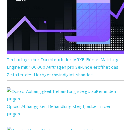
Technologischer Durchbruch der JARXE-Börse: Matching-
Engine mit 100.000 Aufträgen pro Sekunde eröffnet das
Zeitalter des Hochgeschwindigkeitshandels
Opioid-Abhängigkeit Behandlung steigt, außer in den
Jungen