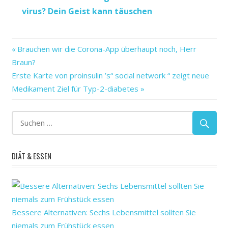
virus? Dein Geist kann täuschen
beginnen
Vorheriger
Beitragsnavigation
Brauchen wir die Corona-App überhaupt noch, Herr
das
Beitrag:
Braun?
große
Nächster
Erste Karte von proinsulin ’s“ social network “ zeigt neue
Kann
Beitrag:
Medikament Ziel für Typ-2-diabetes
testen
DIÄT & ESSEN
Bessere Alternativen: Sechs Lebensmittel sollten Sie
niemals zum Frühstück essen