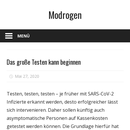
Zum
Modrogen
Inhalt
springen
MENÜ
Gesundheit
Das große Testen kann beginnen
für
Mai 27, 2020
Kommentare deaktiviert
Das
große
Testen, testen, testen – je früher mit SARS-CoV-2
Testen
Infizierte erkannt werden, desto erfolgreicher lässt
kann
sich intervenieren. Daher sollen künftig auch
beginnen
asymptomatische Personen auf Kassenkosten
getestet werden können. Die Grundlage hierfür hat