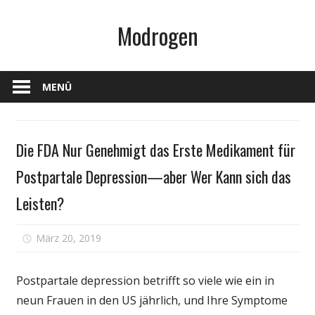
Zum
Modrogen
Inhalt
springen
MENÜ
Gesundheit
Die FDA Nur Genehmigt das Erste Medikament für
Postpartale Depression—aber Wer Kann sich das
Leisten?
für
März 20, 2019
Kommentare deaktiviert
Die
FDA
Postpartale depression betrifft so viele wie ein in
Nur
neun Frauen in den US jährlich, und Ihre Symptome
Genehmigt