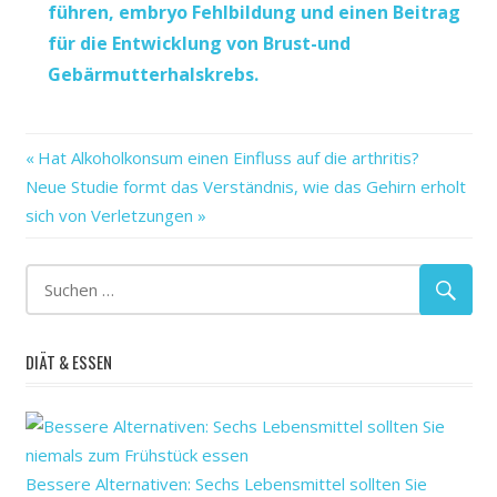
führen, embryo Fehlbildung und einen Beitrag
für die Entwicklung von Brust-und
Gebärmutterhalskrebs.
das
Vorheriger
Beitragsnavigation
Hat Alkoholkonsum einen Einfluss auf die arthritis?
Depression
Nächster
Beitrag:
Neue Studie formt das Verständnis, wie das Gehirn erholt
—aber
Beitrag:
sich von Verletzungen
die
Erste
FDA
für
genehmigt
DIÄT & ESSEN
Kann
Leisten?
Medikament
nur
Bessere Alternativen: Sechs Lebensmittel sollten Sie