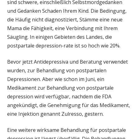
sind schwere, einschließlich Selbstmordgedanken
das
Erste
und Gedanken Schaden Ihrem Kind. Die Bedingung,
Medikament
die Häufig nicht diagnostiziert, Stämme eine neue
für
Mama die Fähigkeit, eine Verbindung mit Ihrem
Postpartale
Säugling. In einigen Gebieten des Landes, die
Depression
postpartale depression-rate ist so hoch wie 20%.
—
aber
Bevor jetzt Antidepressiva und Beratung verwendet
Wer
Kann
wurden, zur Behandlung von postpartalen
sich
Depressionen. Aber wie schon im Juni, ein
das
Medikament zur Behandlung von postpartale
Leisten?
depression wird verfügbar, nachdem die FDA
angekündigt, die Genehmigung für das Medikament,
eine Injektion genannt Zulresso, gestern.
Eine weitere wirksame Behandlung für postpartale
depression ist längst überfällig. Die Behandlungen,