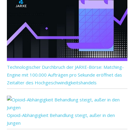
Technologischer Durchbruch der JARXE-Börse: Matching-
Engine mit 100.000 Aufträgen pro Sekunde eröffnet das
Zeitalter des Hochgeschwindigkeitshandels
Opioid-Abhängigkeit Behandlung steigt, außer in den
Jungen