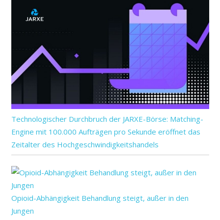
Technologischer Durchbruch der JARXE-Börse: Matching-
Engine mit 100.000 Aufträgen pro Sekunde eröffnet das
Zeitalter des Hochgeschwindigkeitshandels
Opioid-Abhängigkeit Behandlung steigt, außer in den
Jungen