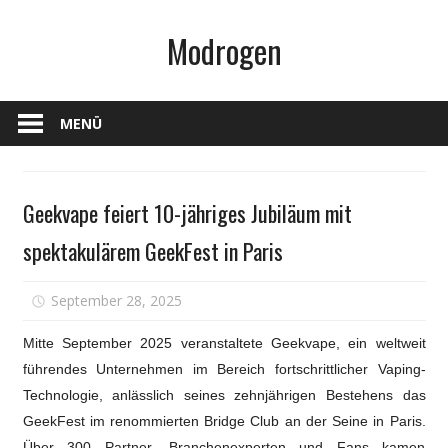
Zum
Modrogen
Inhalt
springen
MENÜ
Gesundheit
Geekvape feiert 10-jähriges Jubiläum mit
spektakulärem GeekFest in Paris
für
September 28, 2025
Kommentare deaktiviert
Geekvap
Mitte September 2025 veranstaltete Geekvape, ein weltweit
feiert
führendes Unternehmen im Bereich fortschrittlicher Vaping-
10-
jähriges
Technologie, anlässlich seines zehnjährigen Bestehens das
Jubiläum
GeekFest im renommierten Bridge Club an der Seine in Paris.
mit
Über 300 Partner, Branchenexperten und Fans kamen