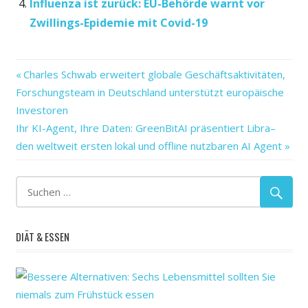
Influenza ist zurück: EU-Behörde warnt vor
Zwillings-Epidemie mit Covid-19
Vorheriger
Beitragsnavigation
Charles Schwab erweitert globale Geschäftsaktivitäten,
Beitrag:
Forschungsteam in Deutschland unterstützt europäische
Investoren
Nächster
Ihr KI-Agent, Ihre Daten: GreenBitAI präsentiert Libra–
Beitrag:
den weltweit ersten lokal und offline nutzbaren AI Agent
DIÄT & ESSEN