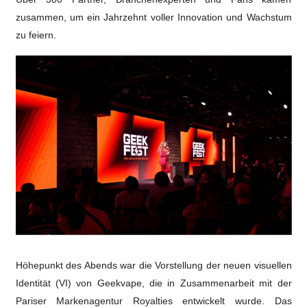
spektaku
zusammen, um ein Jahrzehnt voller Innovation und Wachstum
GeekFest
zu feiern.
in
Paris
Höhepunkt des Abends war die Vorstellung der neuen visuellen
Identität (VI) von Geekvape, die in Zusammenarbeit mit der
Pariser Markenagentur Royalties entwickelt wurde. Das