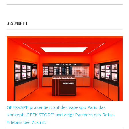
Tiere
und
GESUNDHEIT
von
warnen
zu
GEEKVAPE präsentiert auf der Vapexpo Paris das
Konzept „GEEK STORE“ und zeigt Partnern das Retail-
Erlebnis der Zukunft