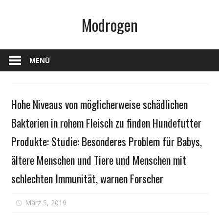
Zum
Modrogen
Inhalt
springen
MENÜ
Gesundheit
Hohe Niveaus von möglicherweise schädlichen
Bakterien in rohem Fleisch zu finden Hundefutter
Produkte: Studie: Besonderes Problem für Babys,
ältere Menschen und Tiere und Menschen mit
schlechten Immunität, warnen Forscher
für
März 5, 2019
Kommentare deaktiviert
Hohe