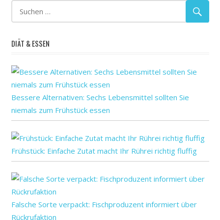
Fleisch
Forscher
für
DIÄT & ESSEN
hohe
Hundefutter
Immunität
in
Bessere Alternativen: Sechs Lebensmittel sollten Sie
Menschen
niemals zum Frühstück essen
mit
möglicherweise
Niveaus
Frühstück: Einfache Zutat macht Ihr Rührei richtig fluffig
Problem
Produkte
rohem
schädlichen
Falsche Sorte verpackt: Fischproduzent informiert über
schlechten
Rückrufaktion
Studie: