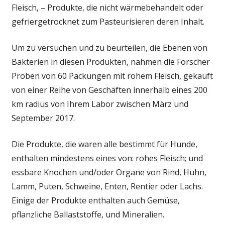
Fleisch, – Produkte, die nicht wärmebehandelt oder
und
gefriergetrocknet zum Pasteurisieren deren Inhalt.
Tiere
und
Menschen
Um zu versuchen und zu beurteilen, die Ebenen von
mit
Bakterien in diesen Produkten, nahmen die Forscher
schlechten
Proben von 60 Packungen mit rohem Fleisch, gekauft
Immunität,
von einer Reihe von Geschäften innerhalb eines 200
warnen
km radius von Ihrem Labor zwischen März und
Forscher
September 2017.
Die Produkte, die waren alle bestimmt für Hunde,
enthalten mindestens eines von: rohes Fleisch; und
essbare Knochen und/oder Organe von Rind, Huhn,
Lamm, Puten, Schweine, Enten, Rentier oder Lachs.
Einige der Produkte enthalten auch Gemüse,
pflanzliche Ballaststoffe, und Mineralien.