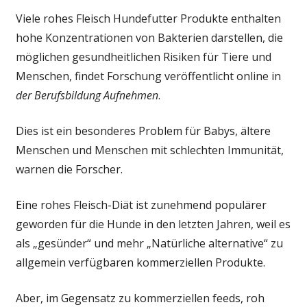
Niveaus
Viele rohes Fleisch Hundefutter Produkte enthalten
von
hohe Konzentrationen von Bakterien darstellen, die
möglicherweise
möglichen gesundheitlichen Risiken für Tiere und
schädlichen
Bakterien
Menschen, findet Forschung veröffentlicht online in
in
der Berufsbildung Aufnehmen
.
rohem
Fleisch
Dies ist ein besonderes Problem für Babys, ältere
zu
Menschen und Menschen mit schlechten Immunität,
finden
warnen die Forscher.
Hundefutter
Produkte:
Eine rohes Fleisch-Diät ist zunehmend populärer
Studie:
Besonderes
geworden für die Hunde in den letzten Jahren, weil es
Problem
als „gesünder“ und mehr „Natürliche alternative“ zu
für
allgemein verfügbaren kommerziellen Produkte.
Babys,
ältere
Aber, im Gegensatz zu kommerziellen feeds, roh
Menschen