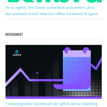
Ihr KI-Agent, Ihre Daten: GreenBitAI präsentiert Libra–
den weltweit ersten lokal und offline nutzbaren AI Agent
MEDIKAMENT
Technologischer Durchbruch der JARXE-Börse: Matching-