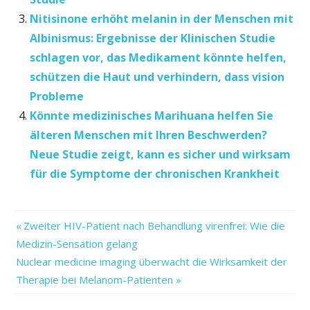
Nitisinone erhöht melanin in der Menschen mit
Albinismus: Ergebnisse der Klinischen Studie
schlagen vor, das Medikament könnte helfen,
schützen die Haut und verhindern, dass vision
Probleme
Könnte medizinisches Marihuana helfen Sie
älteren Menschen mit Ihren Beschwerden?
Neue Studie zeigt, kann es sicher und wirksam
für die Symptome der chronischen Krankheit
ältere
Vorheriger
Beitragsnavigation
Zweiter HIV-Patient nach Behandlung virenfrei: Wie die
Babys
Beitrag:
Medizin-Sensation gelang
Bakterien:
Nächster
Nuclear medicine imaging überwacht die Wirksamkeit der
Besonderes
Beitrag:
Therapie bei Melanom-Patienten
finden