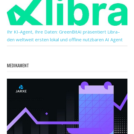
Ihr KI-Agent, Ihre Daten: GreenBitAI präsentiert Libra–
den weltweit ersten lokal und offline nutzbaren AI Agent
MEDIKAMENT