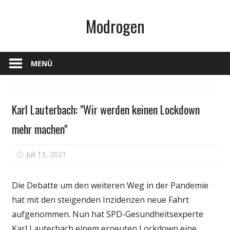
Zum
Modrogen
Inhalt
springen
MENÜ
Gesundheit
Karl Lauterbach: "Wir werden keinen Lockdown
mehr machen"
für
Juli 13, 2021
Kommentare deaktiviert
Karl
Lauterbach:
Die Debatte um den weiteren Weg in der Pandemie
"Wir
hat mit den steigenden Inzidenzen neue Fahrt
werden
aufgenommen. Nun hat SPD-Gesundheitsexperte
keinen
Lockdown
Karl Lauterbach einem erneuten Lockdown eine