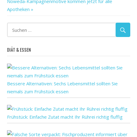
Nächster
Beitrag:
Noweda-Kampagnenmotive kommen jetzt für alle
Lauterbach
Beitrag:
Apotheken
lockdown
machen
mehr
werden
DIÄT & ESSEN
wir
Bessere Alternativen: Sechs Lebensmittel sollten Sie
niemals zum Frühstück essen
Frühstück: Einfache Zutat macht Ihr Rührei richtig fluffig