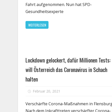
werd
Fahrt aufgenommen. Nun hat SPD-
keine
Gesundheitsexperte
Lock
mehr
WEITERLESEN
mach
Gesundheit
Lockdown gelockert, dafür Millionen Tests:
will Österreich das Coronavirus in Schach
halten
Februar 20, 2021
Kommentare deaktiviert
Verschärfte Corona-Maßnahmen in Flensbur
Nach dem Inkrafttreten verschärfter Corona-