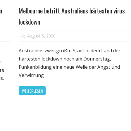
Gesundheit
Österreich
Öste
n
Melbourne betritt Australiens härtesten virus
–
–
Testpanne
Test
lockdown
in
in
Bayern
Baye
für
August 6, 2020
Kommentare deaktiviert
Melbour
für
betritt
Australiens zweitgrößte Stadt in dem Land der
Was
Australi
härtesten lockdown noch am Donnerstag,
passiert,
n
härteste
Funkenbildung eine neue Welle der Angst und
wenn
re
virus
Deutschland
Verwirrung
s.
lockdow
nicht
in
WEITERLESEN
den
Lockdown
geht?
"Dann
gibt
es