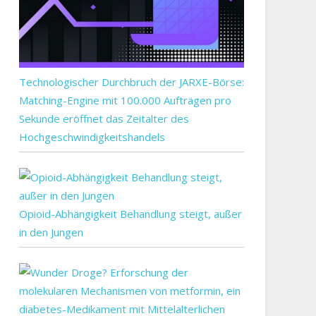
rreich
panne
rn
Technologischer Durchbruch der JARXE-Börse:
Matching-Engine mit 100.000 Aufträgen pro
ne
Sekunde eröffnet das Zeitalter des
ens
Hochgeschwindigkeitshandels
n
n
Opioid-Abhängigkeit Behandlung steigt, außer
in den Jungen