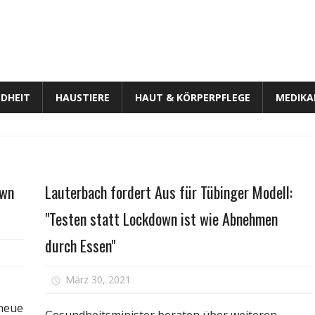
DHEIT
HAUSTIERE
HAUT & KÖRPERPFLEGE
MEDIK
Gesundheit
own
Lauterbach fordert Aus für Tübinger Modell:
"Testen statt Lockdown ist wie Abnehmen
durch Essen"
für
März 30, 2021
Kommentare deaktiviert
rbach:
Lauterba
 neue
fordert