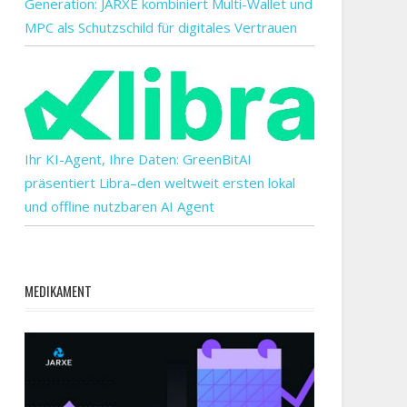
Generation: JARXE kombiniert Multi-Wallet und
m
MPC als Schutzschild für digitales Vertrauen
zember
s
Ihr KI-Agent, Ihre Daten: GreenBitAI
eutet
präsentiert Libra–den weltweit ersten lokal
und offline nutzbaren AI Agent
angssperre
MEDIKAMENT
uter
kdown