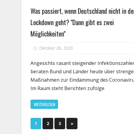
Gesundheit
Was passiert, wenn Deutschland nicht in de
Lockdown geht? "Dann gibt es zwei
Möglichkeiten"
Oktober 28, 2020
Kommentare deaktiviert
Angesichts rasant steigender Infektionszahle
beraten Bund und Länder heute über strenge
Maßnahmen zur Eindämmung des Coronaviru
Im Raum steht Berichten zufolge
WEITERLESEN
Seitennummerierung
Nächste
1
2
3
»
Beiträge