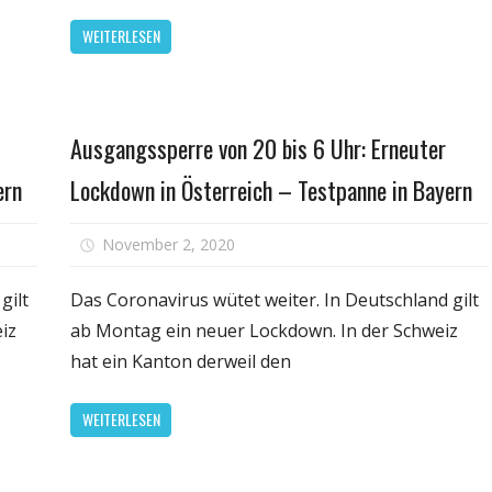
Corona-
vo
WEITERLESEN
Zahlen
16.
nicht
De
zurückgehen
an
–
Gesundheit
Ausgangssperre von 20 bis 6 Uhr: Erneuter
wa
das
ern
Lockdown in Österreich – Testpanne in Bayern
bed
für
für
rt
November 2, 2020
Kommentare deaktiviert
Ausgangssperre
Ausg
von
von
gilt
Das Coronavirus wütet weiter. In Deutschland gilt
20
20
iz
ab Montag ein neuer Lockdown. In der Schweiz
bis
bis
hat ein Kanton derweil den
6
6
Uhr:
Uhr:
WEITERLESEN
Erneuter
Erne
Lockdown
Loc
in
in