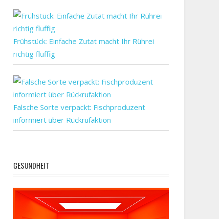
Frühstück: Einfache Zutat macht Ihr Rührei
richtig fluffig
n
Falsche Sorte verpackt: Fischproduzent
en
informiert über Rückrufaktion
GESUNDHEIT
rhalten
nd
a:
kte