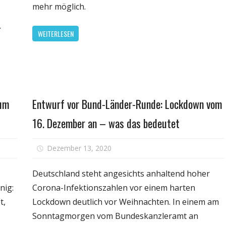
Millionen
mehr möglich.
sind
Tests:
im
.
So
WEITERLESEN
Lockd
will
beson
Österreich
belieb
das
Coronavirus
in
Gesundheit
rum
Entwurf vor Bund-Länder-Runde: Lockdown vom
Schach
halten
16. Dezember an – was das bedeutet
für
für
rt
Dezember 13, 2020
Kommentare deaktiviert
Lockdown
Ent
bis
vor
Deutschland steht angesichts anhaltend hoher
Ostern?:
Bun
nig:
Corona-Infektionszahlen vor einem harten
Experte
Län
t,
Lockdown deutlich vor Weihnachten. In einem am
erklärt,
Run
Sonntagmorgen vom Bundeskanzleramt an
warum
Lo