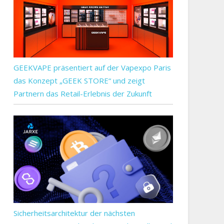
own
ders
t
GEEKVAPE präsentiert auf der Vapexpo Paris
das Konzept „GEEK STORE“ und zeigt
Partnern das Retail-Erlebnis der Zukunft
wurf
d-
der-
de:
Sicherheitsarchitektur der nächsten
ckdown