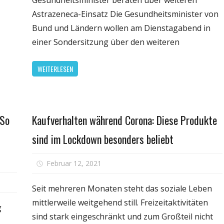
Gesundheitsminister beraten über weiteren
en
Aus
Astrazeneca-Einsatz Die Gesundheitsminister von
n
für
down
Bund und Ländern wollen am Dienstagabend in
Tübinger
einer Sondersitzung über den weiteren
Modell:
en"
"Testen
WEITERLESEN
statt
Lockdow
ist
wie
Fitness
 So
Kaufverhalten während Corona: Diese Produkte
Abnehm
durch
sind im Lockdown besonders beliebt
Essen"
für
Februar 12, 2021
Kommentare deaktiviert
Kaufve
für
währe
Seit mehreren Monaten steht das soziale Leben
Lockdown
Coron
mittlerweile weitgehend still. Freizeitaktivitäten
gelockert,
g
Diese
sind stark eingeschränkt und zum Großteil nicht
dafür
Produ