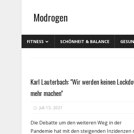
Zum
Inhalt
Modrogen
springen
FITNESS
SCHÖNHEIT & BALANCE
GESUN
Gesundheit
Karl Lauterbach: "Wir werden keinen Lockd
mehr machen"
für
Juli 13, 2021
Kommentare deaktiviert
Karl
Laute
Die Debatte um den weiteren Weg in der
"Wir
Pandemie hat mit den steigenden Inzidenzen